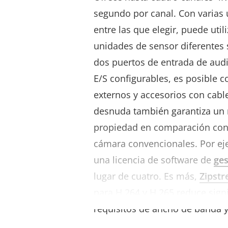
segundo por canal. Con varias
entre las que elegir, puede util
unidades de sensor diferentes
dos puertos de entrada de audi
E/S configurables, es posible 
externos y accesorios con cable
desnuda también garantiza un 
propiedad en comparación con 
cámara convencionales. Por ej
una licencia de software de
ges
lugar de cuatro. Es más,
Zipst
para H.264 y H.265 reduce sign
requisitos de ancho de banda