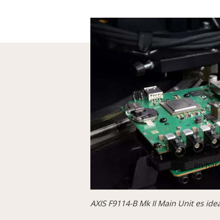
Plataforma
en har
AXIS F9114-B Mk II Main Unit es idea