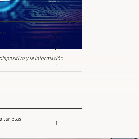
la
iedad
Sí
ado
or de
la
Sí
iedad
dispositivo y la información
-
–
 tarjetas
or de
1
la