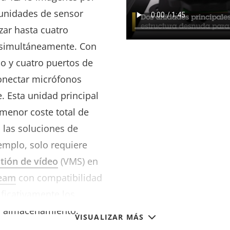
 unidades de sensor
izar hasta cuatro
 simultáneamente. Con
o y cuatro puertos de
conectar micrófonos
. Esta unidad principal
menor coste total de
las soluciones de
emplo, solo requiere
tión de vídeo
(VMS) en
ream
con compatibilidad
ificativamente los
 y almacenamiento.
VISUALIZAR MÁS