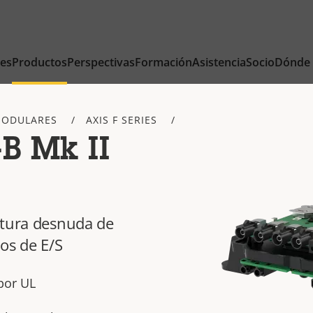
nes
Productos
Perspectivas
Formación
Asistencia
Socio
Dónde
MODULARES
AXIS F SERIES
B Mk II
ctura desnuda de
os de E/S
por UL