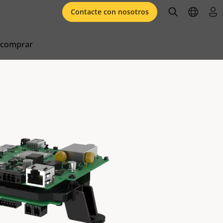
open searc
open l
ini
Contacte con nosotros
 comprar