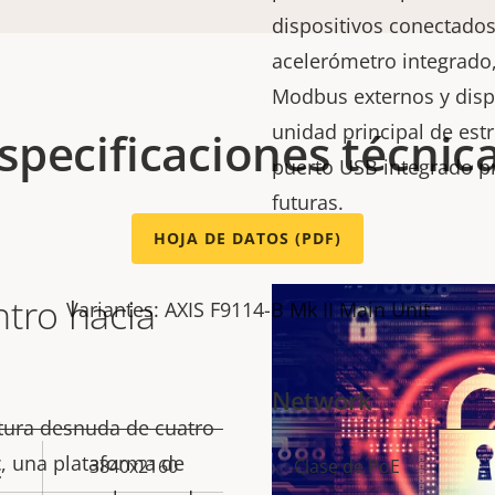
dispositivos conectados
acelerómetro integrado
Modbus externos y disp
unidad principal de est
specificaciones técnic
puerto USB integrado p
futuras.
HOJA DE DATOS (PDF)
ntro hacia
Variantes: AXIS F9114-B Mk II Main Unit
Network
ctura desnuda de cuatro
t
, una plataforma de
3840x2160
Clase de PoE
Descripción
Val