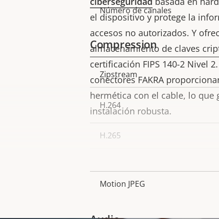
ciberseguridad
basada en hard
de
la
Número de canales
el dispositivo y protege la inf
propiedad
propiedad
accesos no autorizados. Y ofre
Compression
almacenamiento de claves crip
certificación FIPS 140-2 Nivel 2
Descripción
Zipstream
Valor de
conectores FAKRA proporciona
de
la
hermética con el cable, lo que 
H.264
propiedad
propiedad
instalación robusta.
H.265
AV1
Motion JPEG