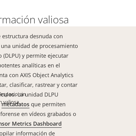
rmación valiosa
e estructura desnuda con
ye una unidad de procesamiento
 (DLPU) y permite ejecutar
otentes analíticas en el
ta con AXIS Object Analytics
r, clasificar, rastrear y contar
ículos. La unidad DLPU
espacio sin
 valiosa.
s
metadatos
que permiten
forense en vídeos grabados o
nsor Metrics Dashboard
opilar información de