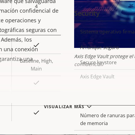
ware que salvaguarda
de
4
ormación confidencial de
Security
propiedad
prop
ce operaciones y
tográficas seguras con
Descripción
Sistema operativo firm
Val
. Además, los
de
Sí
Arranque seguro
n una conexión
propiedad
prop
Axis Edge Vault protege el 
garantiza una
Baseline, High,
Secure keystore
confidencial.
Main
Axis Edge Vault
Sí
General
-
VISUALIZAR MÁS
Sí
Número de ranuras para
Descripción
Val
de memoria
de