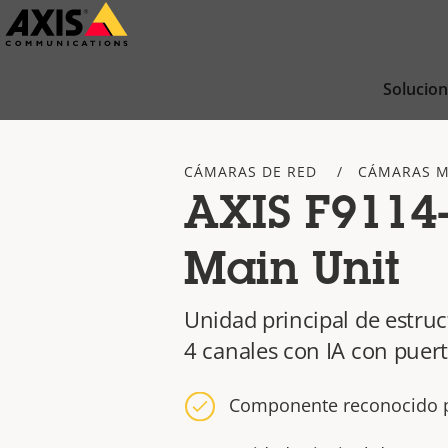
Saltar
al
contenido
Solucio
principal
CÁMARAS DE RED
CÁMARAS 
AXIS F9114-
Main Unit
Unidad principal de estru
4 canales con IA con puert
Componente reconocido 