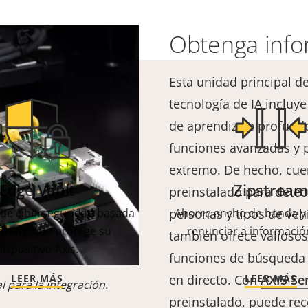
Obtenga info
Esta unidad principal d
tecnología de IA inclu
de aprendizaje profundo
funciones avanzadas y p
extremo. De hecho, cuen
Edge Vault
Zipstream
preinstalado para detecta
 de ciberseguridad basada
personas y tipos de veh
Ahorre ancho de banda y 
dware que protege su
renunciar a información
también ofrece valioso
dispositivo Axis.
funciones de búsqueda 
LEER MÁS
en directo. Con
LEER MÁS
AXIS Se
l para la integración.
preinstalado, puede rec