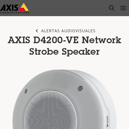
Saltar
open s
Op
Clo
al
contenido
principal
ALERTAS AUDIOVISUALES
AXIS D4200-VE Network
Strobe Speaker