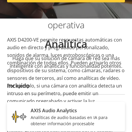
protección y la eficiencia
operativa
AXIS D4200-VE permite respuestas automáticas con
Analítica
audio en directo y pregrabado personalizado,
sonidos de alarma, luces estroboscópicas o una
Haga que su solución de cámara de red sea más
combinación de todos ellos. Pueden activarlo otros
inteligente con analíticas y funcionalidad potentes.
dispositivos de su sistema, como cámaras, radares o
sensores de terceros, así como analíticas de vídeo.
Incluido
Por ejemplo, si una cámara con analítica detecta un
intruso en su perímetro, puede emitir un
comunicado pregrabado y activar la luz
estroboscópica para disuadirlo. Y
AXIS Audio
AXIS Audio Analytics
Analytics
puede activar un aviso siempre que
Analíticas de audio basadas en IA para
detecte aumentos repentinos en los niveles de
obtener información procesable
sonido. Este dispositivo multifuncional también