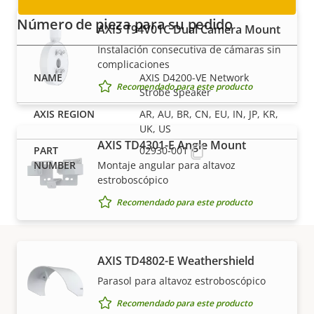
Número de pieza para su pedido
AXIS T94V01C Dual Camera Mount
Instalación consecutiva de cámaras sin
complicaciones
AXIS D4200-VE Network
Recomendado para este producto
Strobe Speaker
AR, AU, BR, CN, EU, IN, JP, KR,
UK, US
AXIS TD4301-E Angle Mount
02930-001
Montaje angular para altavoz
estroboscópico
Recomendado para este producto
AXIS TD4802-E Weathershield
Descargar
Parasol para altavoz estroboscópico
Recomendado para este producto