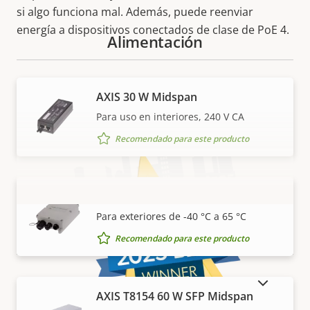
si algo funciona mal. Además, puede reenviar
energía a dispositivos conectados de clase de PoE 4.
Alimentación
Premios y acreditaciones
AXIS 30 W Midspan
Para uso en interiores, 240 V CA
Recomendado para este producto
AXIS 30 W Outdoor Midspan
VISUALIZAR MÁS
Para exteriores de -40 °C a 65 °C
Recomendado para este producto
MOSTRAR PRODUCTOS DESCATALOGADOS
AXIS T8154 60 W SFP Midspan