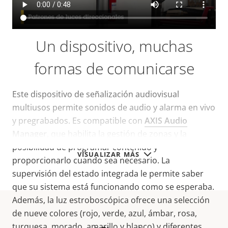
Un dispositivo, muchas
formas de comunicarse
Este dispositivo de señalización audiovisual
multiusos permite sonidos de audio y alarma en vivo
y pregrabados. Es compatible con
AXIS Audio
Manager
, que habilita la gestión de zonas y la
posibilidad de programar contenido y
VISUALIZAR MÁS
proporcionarlo cuando sea necesario. La
supervisión del estado integrada le permite saber
que su sistema está funcionando como se esperaba.
Además, la luz estroboscópica ofrece una selección
de nueve colores (rojo, verde, azul, ámbar, rosa,
turquesa, morado, amarillo y blanco) y diferentes