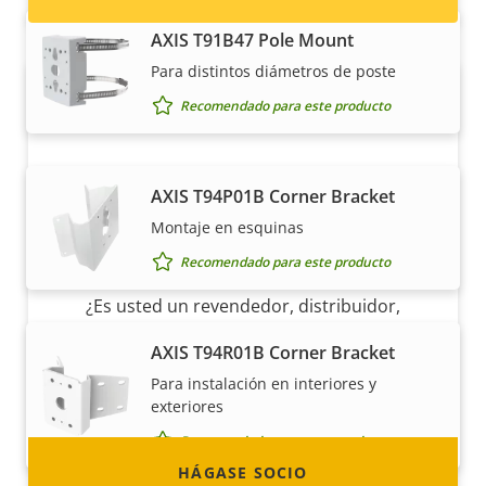
AXIS T91B47 Pole Mount
Para distintos diámetros de poste
Recomendado para este producto
AXIS T94P01B Corner Bracket
Montaje en esquinas
Hágase socio
Recomendado para este producto
¿Es usted un revendedor, distribuidor,
integrador de sistemas o instalador? Tenemos
AXIS T94R01B Corner Bracket
socios en casi todos los países del mundo.
Para instalación en interiores y
¡Descubra cómo convertirse en uno de ellos!
exteriores
Recomendado para este producto
HÁGASE SOCIO