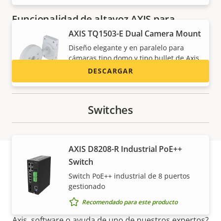
Funcionalidad de altavoz AXIS para
Singlewire InformaCast®
AXIS TQ1503-E Dual Camera Mount
Diseño elegante y en paralelo para
cámaras tipo domo y tipo bullet de Axis
DESCARGAR
Recomendado para este producto
Switches
AXIS D8208-R Industrial PoE++
Switch
Asistencia y recursos
Switch PoE++ industrial de 8 puertos
gestionado
Recomendado para este producto
¿Necesita información sobre cualquier producto
Axis, software o ayuda de uno de nuestros expertos?