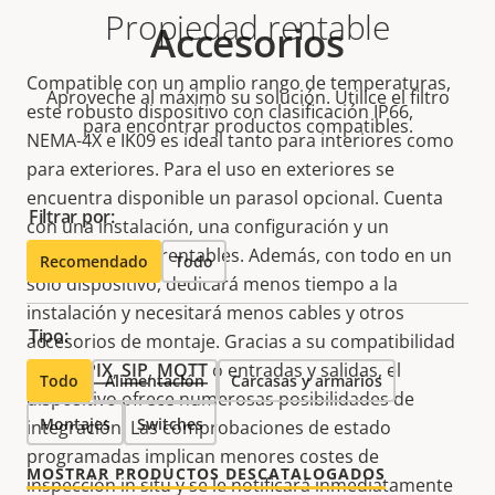
Propiedad rentable
Accesorios
Compatible con un amplio rango de temperaturas,
Aproveche al máximo su solución. Utilice el filtro
este robusto dispositivo con clasificación IP66,
para encontrar productos compatibles.
NEMA-4X e IK09 es ideal tanto para interiores como
para exteriores. Para el uso en exteriores se
encuentra disponible un parasol opcional. Cuenta
Filtrar por:
con una instalación, una configuración y un
mantenimiento rentables. Además, con todo en un
Recomendado
Todo
solo dispositivo, dedicará menos tiempo a la
instalación y necesitará menos cables y otros
Tipo:
accesorios de montaje. Gracias a su compatibilidad
con
VAPIX
,
SIP
,
MQTT
o entradas y salidas, el
Todo
Alimentación
Carcasas y armarios
dispositivo ofrece numerosas posibilidades de
Montajes
Switches
integración. Las comprobaciones de estado
programadas implican menores costes de
MOSTRAR PRODUCTOS DESCATALOGADOS
inspección in situ y se le notificará inmediatamente