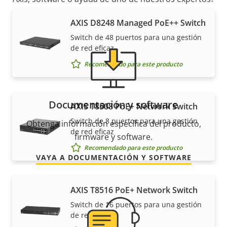
AXIS D8248 Managed PoE++ Switch
Switch de 48 puertos para una gestión
de red eficaz
Recomendado para este producto
Documentación y software
AXIS T8508 PoE+ Network Switch
Switch de 8 puertos para una gestión
Obtenga información específica del producto,
de red eficaz
firmware y software.
Recomendado para este producto
VAYA A DOCUMENTACIÓN Y SOFTWARE
AXIS T8516 PoE+ Network Switch
Switch de 16 puertos para una gestión
de red eficaz