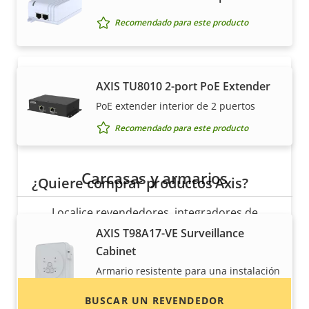
experta las soluciones Axis y los productos
individuales.
Recomendado para este producto
AXIS TU8010 2-port PoE Extender
PoE extender interior de 2 puertos
Recomendado para este producto
Carcasas y armarios
¿Quiere comprar productos Axis?
Localice revendedores, integradores de
sistemas e instaladores de productos y
AXIS T98A17-VE Surveillance
sistemas de Axis.
Cabinet
Armario resistente para una instalación
sencilla de cámaras domo
BUSCAR UN REVENDEDOR
Recomendado para este producto