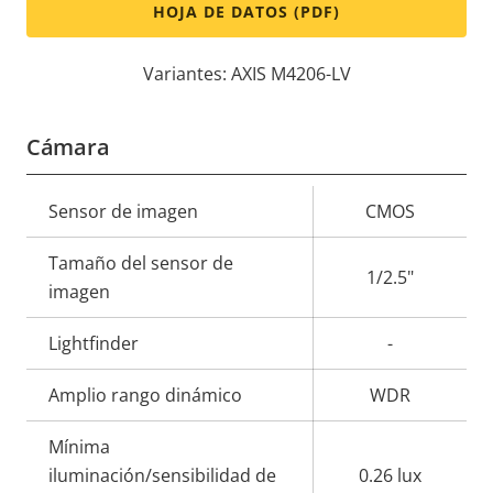
HOJA DE DATOS (PDF)
Variantes: AXIS M4206-LV
Cámara
Descripción
Sensor de imagen
Valor de
CMOS
de
la
Tamaño del sensor de
propiedad
propiedad
1/2.5"
imagen
Lightfinder
-
Amplio rango dinámico
WDR
Mínima
iluminación/sensibilidad de
0.26 lux