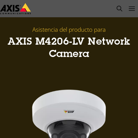
Saltar
open s
Op
Clo
al
contenido
principal
Asistencia del producto para
AXIS M4206-LV Network
Camera