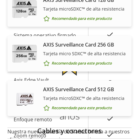
de
la
Tarjeta microSDXC™ de alta resistencia
propiedad
propiedad
Seguridad
Garantía
Recomendado para este producto
Descripción
Valor de
Sí
Sistema operativo firmado
de
la
AXIS Surveillance Card 256 GB
propiedad
Arranque seguro
propiedad
–
Tarjeta micro SDXC™ de alta resistencia
Recomendado para este producto
Secure keystore
-
Axis Edge Vault
–
Más tranquilidad para el
AXIS Surveillance Card 512 GB
Tarjeta microSDXC™ de alta resistencia
cliente con una garantía de 5
General
Recomendado para este producto
años
Descripción
Valor de
Sí
Enfoque remoto
de
la
Cables y conectores
Nuestra nueva garantía de 5 años brinda a nuestros
propiedad
propiedad
Sí
Zoom remoto