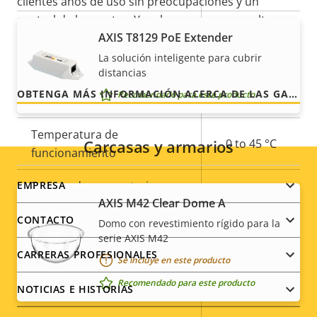
clientes años de uso sin preocupaciones y un
control de los costes. Y no hay sorpresas ocultas en
Sí
Infrarrojos integrados
AXIS T8129 PoE Extender
la factura, lo que prometemos es exactamente lo
que recibe.
La solución inteligente para cubrir
Almacenamiento local
distancias
Sí
(ranura para tarjeta de
OBTENGA MÁS INFORMACIÓN ACERCA DE LAS GARANTÍAS DE AXIS
Recomendado para este producto
memoria)
Temperatura de
Carcasas y armarios
0 to 45 °C
funcionamiento
Footer
Preparada para exterior
–
EMPRESA
AXIS M42 Clear Dome A
menu
Clasificación de vandalismo
IK08
CONTACTO
Domo con revestimiento rígido para la
serie AXIS M42
Clasificación IP
-
CARRERAS PROFESIONALES
Se incluye en este producto
Recomendado para este producto
Sí
Diseñado para repintar
NOTICIAS E HISTORIAS