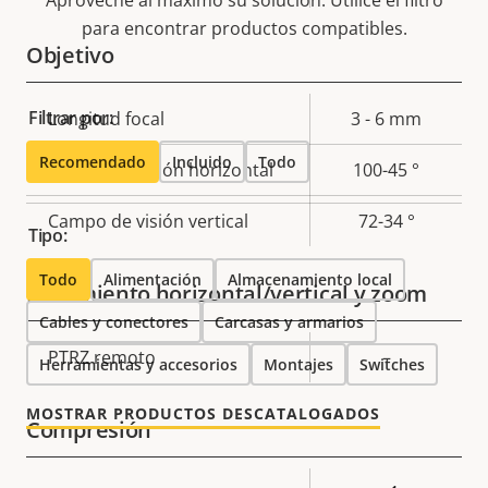
para encontrar productos compatibles.
Objetivo
Filtrar por:
Descripción
Longitud focal
Valor de
3 - 6 mm
de
la
Recomendado
Incluido
Todo
Campo de visión horizontal
100-45 °
propiedad
propiedad
Campo de visión vertical
72-34 °
Tipo:
Todo
Alimentación
Almacenamiento local
Movimiento horizontal/vertical y zoom
Cables y conectores
Carcasas y armarios
Descripción
PTRZ remoto
Valor de
–
Herramientas y accesorios
Montajes
Switches
de
la
propiedad
propiedad
MOSTRAR PRODUCTOS DESCATALOGADOS
Compresión