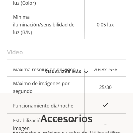
luz (Color)
Mínima
iluminación/sensibilidad de
0.05 lux
luz (B/N)
Vídeo
Descripción
Máxima resolución de vídeo
Valor de
2048x1536
VISUALIZAR MÁS
de
la
Máximo de imágenes por
propiedad
propiedad
25/30
segundo
Sí
Funcionamiento día/noche
Accesorios
Estabilización electrónica de
–
imagen
Aproveche al máximo su solución. Utilice el filtro