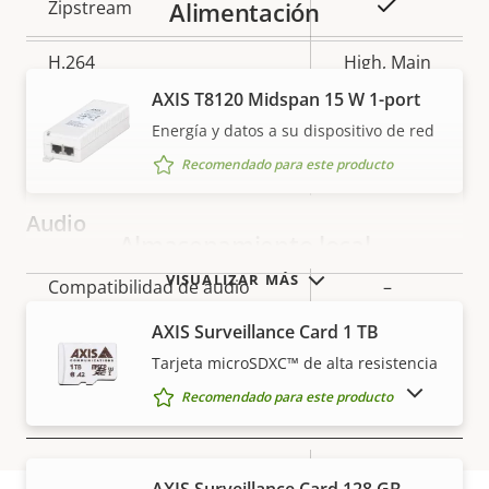
Descripción
Valor de
Sí
Zipstream
Alimentación
de
la
propiedad
H.264
propiedad
High, Main
AXIS T8120 Midspan 15 W 1-port
Sí
H.265
Energía y datos a su dispositivo de red
Recomendado para este producto
AV1
–
Audio
Almacenamiento local
VISUALIZAR MÁS
Descripción
Compatibilidad de audio
Valor de
–
de
la
AXIS Surveillance Card 1 TB
Micrófono integrado
–
propiedad
propiedad
Tarjeta microSDXC™ de alta resistencia
MOSTRAR PRODUCTOS DESCATALOGADOS
Recomendado para este producto
Red
Descripción
Clase de PoE
Valor de
3
AXIS Surveillance Card 128 GB