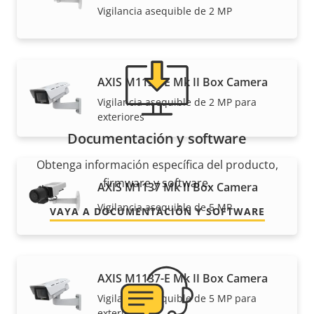
Vigilancia asequible de 2 MP
AXIS M1135-E Mk II Box Camera
Vigilancia asequible de 2 MP para
exteriores
Documentación y software
Obtenga información específica del producto,
firmware y software.
AXIS M1137 Mk II Box Camera
Vigilancia asequible de 5 MP
VAYA A DOCUMENTACIÓN Y SOFTWARE
AXIS M1137-E Mk II Box Camera
Vigilancia asequible de 5 MP para
exteriores