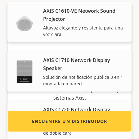
AXIS C1610-VE Network Sound
Projector
Altavoz elegante y resistente para una
voz clara
¿Quiere vender productos Axis?
AXIS C1710 Network Display
Speaker
¿Está interesado en convertirse en
Solución de notificación pública 3 en 1
revendedor? Encuentre información de
montada en pared
contacto de distribuidores de productos y
sistemas Axis.
AXIS C1720 Network Display
Speaker
ENCUENTRE UN DISTRIBUIDOR
Solución de notificación pública 3 en 1
de doble cara