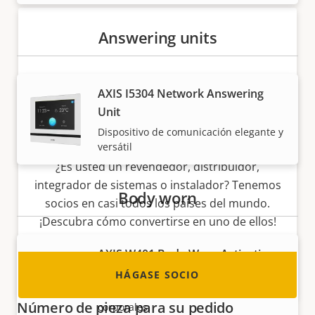
Answering units
AXIS I5304 Network Answering
Unit
Dispositivo de comunicación elegante y
Hágase socio
versátil
¿Es usted un revendedor, distribuidor,
integrador de sistemas o instalador? Tenemos
Body worn
socios en casi todos los países del mundo.
¡Descubra cómo convertirse en uno de ellos!
AXIS W401 Body Worn Activation
Kit
HÁGASE SOCIO
Activación automática de cámaras
Número de pieza para su pedido
corporales.