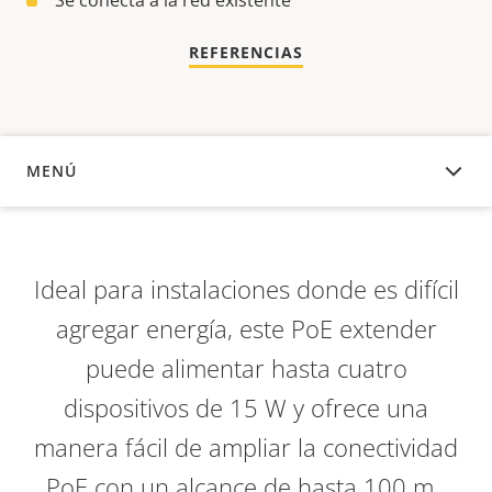
Se conecta a la red existente
REFERENCIAS
MENÚ
DESCRIPCIÓN
Ideal para instalaciones donde es difícil
agregar energía, este PoE extender
puede alimentar hasta cuatro
dispositivos de 15 W y ofrece una
manera fácil de ampliar la conectividad
PoE con un alcance de hasta 100 m.