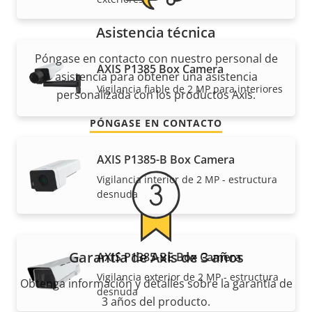
Asistencia técnica
Póngase en contacto con nuestro personal de
AXIS P1385 Box Camera
asistencia para obtener una asistencia
Vigilancia fiable de 2 MP para interiores
personalizada con los productos Axis.
PÓNGASE EN CONTACTO
AXIS P1385-B Box Camera
Vigilancia interior de 2 MP - estructura
desnuda
Garantía de Axis de 3 años
AXIS P1385-BE Box Camera
Vigilancia exterior de 2 MP - estructura
Obtenga información y detalles sobre la garantía de
desnuda
3 años del producto.