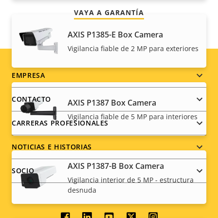
VAYA A GARANTÍA
AXIS P1385-E Box Camera
Vigilancia fiable de 2 MP para exteriores
Footer
EMPRESA
menu
CONTACTO
AXIS P1387 Box Camera
Vigilancia fiable de 5 MP para interiores
CARRERAS PROFESIONALES
NOTICIAS E HISTORIAS
AXIS P1387-B Box Camera
SOCIO
Vigilancia interior de 5 MP - estructura
desnuda