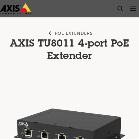
Saltar
open s
Op
Clo
al
contenido
principal
POE EXTENDERS
AXIS TU8011 4-port PoE
Extender