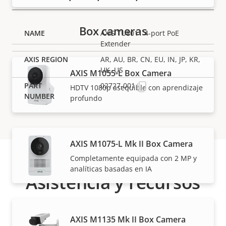
Box cameras
AXIS TU8011 4-port PoE
Extender
AR, AU, BR, CN, EU, IN, JP, KR,
UK, US
AXIS M1055-L Box Camera
02727-001
HDTV 1080p asequible con aprendizaje
profundo
AXIS M1075-L Mk II Box Camera
Completamente equipada con 2 MP y
analíticas basadas en IA
Asistencia y recursos
¿Necesita información sobre cualquier producto
AXIS M1135 Mk II Box Camera
Axis, software o ayuda de uno de nuestros expertos?