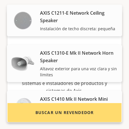
AXIS C1211-E Network Ceiling
Speaker
Instalación de techo discreta: pequeña
AXIS C1310-E Mk II Network Horn
Speaker
¿Quiere comprar productos Axis?
Altavoz exterior para una voz clara y sin
límites
Localice revendedores, integradores de
sistemas e instaladores de productos y
sistemas de Axis.
AXIS C1410 Mk II Network Mini
Speaker
BUSCAR UN REVENDEDOR
Altavoz con cobertura de área amplia