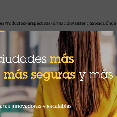
nes
Productos
Perspectivas
Formación
Asistencia
Socio
Dónde
ciudades
más
,
más seguras
y más
aras innovadoras y escalables