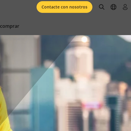
open searc
open l
ini
Contacte con nosotros
 comprar