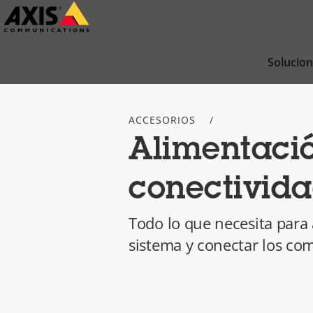
Saltar
al
contenido
Solucio
principal
ACCESORIOS
Alimentaci
conectivid
Todo lo que necesita para 
sistema y conectar los c