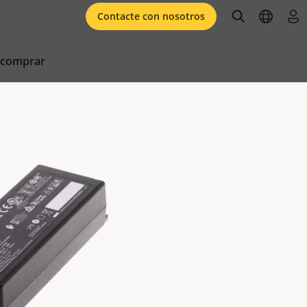
open searc
open l
ini
Contacte con nosotros
 comprar