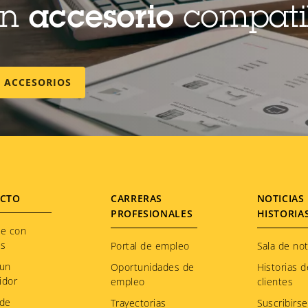
un
accesorio
compati
E ACCESORIOS
CTO
CARRERAS
NOTICIAS 
PROFESIONALES
HISTORIA
te con
os
Portal de empleo
Sala de not
 un
Oportunidades de
Historias d
idor
empleo
clientes
 de
Trayectorias
Suscribirse