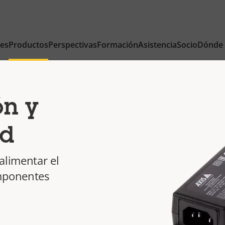
nes
Productos
Perspectivas
Formación
Asistencia
Socio
Dónde
ón y
ad
alimentar el
omponentes