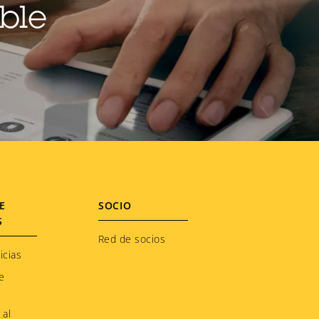
ble
E
SOCIO
S
Red de socios
icias
e
 al