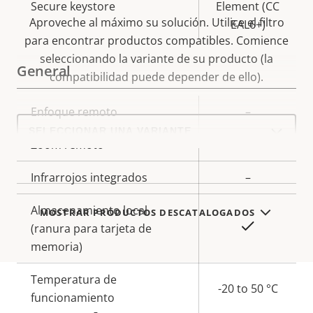
Secure keystore
Element (CC
Aproveche al máximo su solución. Utilice el filtro
EAL6+)
para encontrar productos compatibles.
Comience
seleccionando la variante de su producto (la
General
compatibilidad puede depender de ello).
Descripción
Enfoque remoto
Valor de
–
Select
de
la
a
product
Zoom remoto
–
propiedad
propiedad
variant:
Infrarrojos integrados
–
Almacenamiento local
MOSTRAR PRODUCTOS DESCATALOGADOS
Sí
(ranura para tarjeta de
memoria)
Temperatura de
-20 to 50 °C
funcionamiento