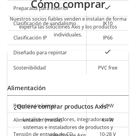
Cómo comprar
Sí
Preparada para exterior
Nuestros socios fiables venden e instalan de forma
Clasificación de vandalismo
IK10
experta las soluciones Axis y los productos
individuales.
Clasificación IP
IP66
Sí
Diseñado para repintar
Sostenibilidad
PVC free
Alimentación
Descripción
Potencia (máxima)
¿Quiere comprar productos Axis?
Valor de
6.6 W
de
la
Localice revendedores, integradores de
Alimentación (media)
4.4 W
propiedad
propiedad
sistemas e instaladores de productos y
Tensión de entrada de CC
10-28 V
sistemas de Axis.