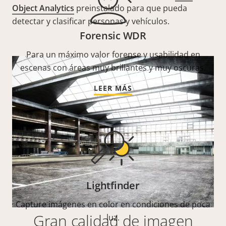
Object Analytics
preinstalado para que pueda
detectar y clasificar personas y vehículos.
Forensic WDR
Para un máximo valor forense y usabilidad en
escenas con áreas muy brillantes y muy oscuras.
LEER MÁS
Lightfinder
Capture imágenes en color en condiciones de poca
Gran calidad de imagen
luz.