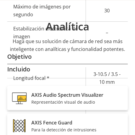
de
la
Máximo de imágenes por
propiedad
propiedad
30
segundo
Analítica
Estabilización electrónica de
–
imagen
Haga que su solución de cámara de red sea más
inteligente con analíticas y funcionalidad potentes.
Objetivo
Incluido
Descripción
Valor de
3-10.5 / 3.5 -
Longitud focal *
de
la
10 mm
propiedad
propiedad
AXIS Audio Spectrum Visualizer
90-33 / 101-
Campo de visión horizontal *
Representación visual de audio
33 °
49-19 / 53-18
Campo de visión vertical *
AXIS Fence Guard
°
Para la detección de intrusiones