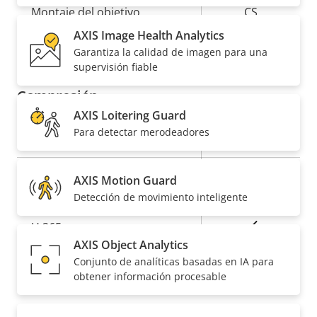
Montaje del objetivo
CS
AXIS Image Health Analytics
Sí
Objetivo reemplazable
Garantiza la calidad de imagen para una
supervisión fiable
Compresión
AXIS Loitering Guard
Para detectar merodeadores
Descripción
Valor de
Sí
Zipstream
de
la
propiedad
propiedad
Baseline,
AXIS Motion Guard
H.264
High, Main
Detección de movimiento inteligente
Sí
H.265
AXIS Object Analytics
AV1
Conjunto de analíticas basadas en IA para
–
obtener información procesable
Audio