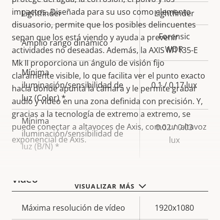
impactos. Diseñada para su uso como elemento
Lightfinder
Lightfinder
disuasorio, permite que los posibles delincuentes
Forensic
sepan que los está viendo y ayuda a prevenir
Amplio rango dinámico
WDR
actividades no deseadas. Además, la AXIS M1135-E
Mk II proporciona un ángulo de visión fijo
Mínima
claramente visible, lo que facilita ver el punto exacto
iluminación/sensibilidad de
0.1 / 0.17 lux
hacia donde apunta la cámara y le permite grabar
luz (Color) *
audio y vídeo en una zona definida con precisión. Y,
gracias a la tecnología de extremo a extremo, se
Mínima
puede conectar a altavoces de Axis, como un altavoz
0.02 / 0.03
iluminación/sensibilidad de
exponencial de Axis.
lux
luz (B/N) *
Vídeo
VISUALIZAR MÁS
Descripción
Máxima resolución de vídeo
Valor de
1920x1080