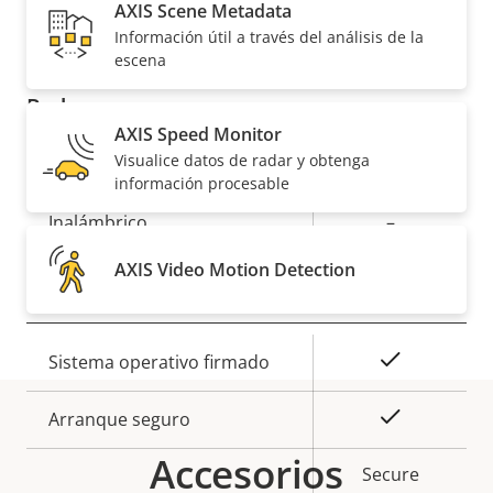
AXIS Scene Metadata
Información útil a través del análisis de la
Descripción
Compatibilidad de audio
Valor de
Yes
escena
de
la
Red
propiedad
propiedad
AXIS Speed Monitor
Visualice datos de radar y obtenga
Descripción
Clase de PoE
Valor de
3
información procesable
de
la
Inalámbrico
–
propiedad
propiedad
AXIS Video Motion Detection
Seguridad
Descripción
Valor de
Sí
Sistema operativo firmado
de
la
propiedad
propiedad
Sí
Arranque seguro
Accesorios
Secure