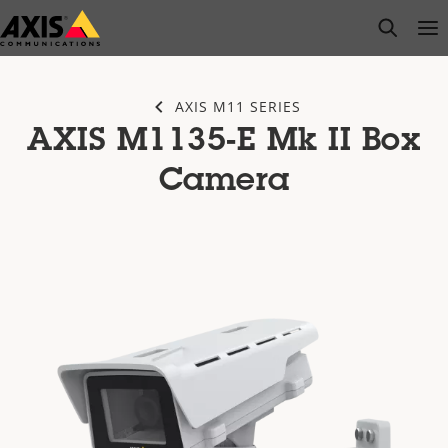
Saltar
open s
Op
Clo
al
contenido
principal
AXIS M11 SERIES
AXIS M1135-E Mk II Box
Camera