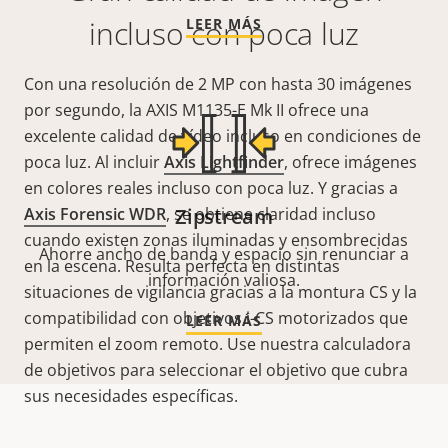
incluso con poca luz
LEER MÁS
Con una resolución de 2 MP con hasta 30 imágenes
por segundo, la AXIS M1135-E Mk II ofrece una
excelente calidad de vídeo incluso en condiciones de
poca luz. Al incluir
Axis Lightfinder
, ofrece imágenes
en colores reales incluso con poca luz. Y gracias a
Axis Forensic WDR
, se obtiene claridad incluso
Zipstream
cuando existen zonas iluminadas y ensombrecidas
Ahorre ancho de banda y espacio sin renunciar a
en la escena. R
esulta perfecta en distintas
información valiosa.
situaciones de vigilancia gracias a la
montura CS y la
compatibilidad con objetivos i-CS motorizados que
LEER MÁS
permiten el zoom remoto. Use nuestra calculadora
de objetivos para seleccionar el objetivo que cubra
sus necesidades específicas.