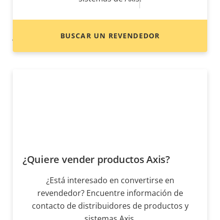
* Algunas especificaciones técnicas pueden variar
BUSCAR UN REVENDEDOR
dependiendo de la opción de hardware que elija.
¿Quiere vender productos Axis?
¿Está interesado en convertirse en
revendedor? Encuentre información de
contacto de distribuidores de productos y
sistemas Axis.