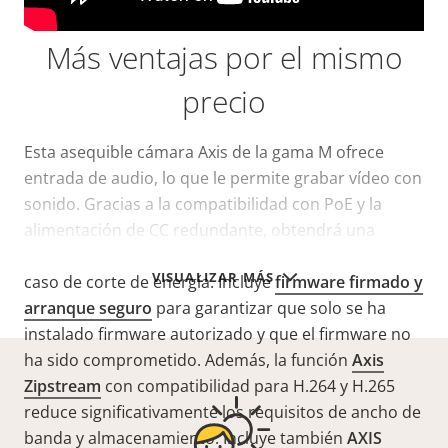
Más ventajas por el mismo
precio
Esta asequible cámara Axis de la gama M ofrece
entrada de audio, lo que le permite grabar vídeo con
sonido. Gracias a la compatibilidad con PoE y la
alimentación de CC redundante, obtendrá una
instalación flexible y sus datos estarán protegidos en
VISUALIZAR MÁS
caso de corte de energía. Incluye
firmware firmado y
arranque seguro
para garantizar que solo se ha
instalado firmware autorizado y que el firmware no
ha sido comprometido. Además, la función
Axis
Zipstream
con compatibilidad para H.264 y H.265
reduce significativamente los requisitos de ancho de
banda y almacenamiento. Incluye también
AXIS