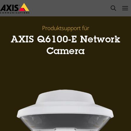
Zum
open s
Op
Clo
Hauptinhalt
springen
Produktsupport für
AXIS Q6100-E Network
Camera