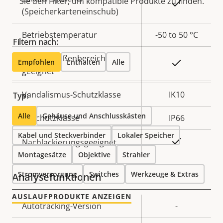
Sie den Filter, um kompatible Produkte zu finden.
Ja
(Speicherkarteneinschub)
Betriebstemperatur
-50 to 50 °C
Filtern nach:
Für den Außenbereich
Empfohlen
Enthalten
Alle
Ja
geeignet
Vandalismus-Schutzklasse
IK10
Typ:
Alle
Gehäuse und Anschlusskästen
IP-Schutzklasse
IP66
Kabel und Steckverbinder
Lokaler Speicher
Ja
Nachlackierungsgeeignet
Montagesätze
Objektive
Strahler
Stromversorgung
Switches
Werkzeuge & Extras
Analysefunktionen
AUSLAUFPRODUKTE ANZEIGEN
Eigentumsbeschreibung
Autotracking-Version
Eigentumswert
-