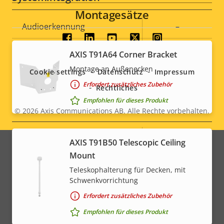
Montagesätze
Eigentumsbeschreibung
Audioerkennung
Eigentumswert
–
Social
Ja
Active Tampering
AXIS T91A64 Corner Bracket
menu
Montage an Außenecken
Cookie settings
Datenschutz
Impressum
Alarmeingänge/-ausgänge
-
Erfordert zusätzliches Zubehör
Rechtliches
Empfohlen für dieses Produkt
Netzwerk
© 2026
Axis Communications AB. Alle Rechte vorbehalten.
Legal
menu
Eigentumsbeschreibung
PoE-Klasse
Eigentumswert
High PoE
AXIS T91B50 Telescopic Ceiling
Mount
Teleskophalterung für Decken, mit
* Einige technische Daten können je nach gewählter
Schwenkvorrichtung
Hardwareoption variieren.
Erfordert zusätzliches Zubehör
Empfohlen für dieses Produkt