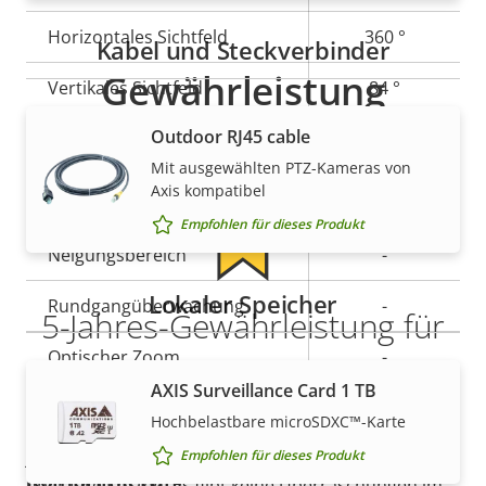
Horizontales Sichtfeld
360 °
Kabel und Steckverbinder
Gewährleistung
Vertikales Sichtfeld
84 °
Outdoor RJ45 cable
Schwenken/Neigen/Zoomen
Mit ausgewählten PTZ-Kameras von
Axis kompatibel
Eigentumsbeschreibung
Schwenkbereich
Eigentumswert
-
Empfohlen für dieses Produkt
Neigungsbereich
-
Lokaler Speicher
Rundgangüberwachung
-
5-Jahres-Gewährleistung für
Optischer Zoom
-
ein sicheres Gefühl
AXIS Surveillance Card 1 TB
Digitaler Zoom
-
Hochbelastbare microSDXC™-Karte
Unsere neue 5-jährige Gewährleistung bietet
jahrelangen störungsfreien Betrieb und Kontrolle
Empfohlen für dieses Produkt
Komprimierung
über Ihre Kosten. Es gibt keine Überraschungen im