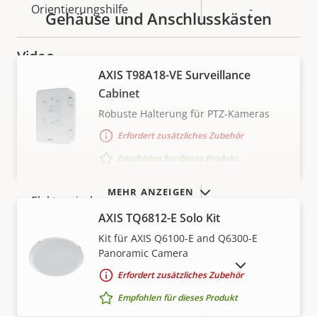
Orientierungshilfe
-
Gehäuse und Anschlusskästen
Video
AXIS T98A18-VE Surveillance
Cabinet
Eigentumsbeschreibung
Max. Videoauflösung
Eigentumswert
2592x1944
Robuste Halterung für PTZ-Kameras
Max. Bilder pro Sekunde
20
Erfordert zusätzliches Zubehör
Empfohlen für dieses Produkt
Ja
Tag- und Nacht-Funktion
MEHR ANZEIGEN
Elektronische
–
AXIS TQ6812-E Solo Kit
Bildstabilisierung
Kit für AXIS Q6100-E and Q6300-E
Panoramic Camera
Objektiv
AUSLAUFPRODUKTE ANZEIGEN
Erfordert zusätzliches Zubehör
Empfohlen für dieses Produkt
Eigentumsbeschreibung
Brennweite
Eigentumswert
2.8 mm