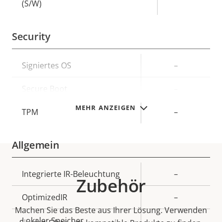
(S/W)
Security
Eigentumsbeschreibung
Signiertes OS
Eigentumswert
–
Secure Boot
–
MEHR ANZEIGEN
TPM
–
Allgemein
Eigentumsbeschreibung
Integrierte IR-Beleuchtung
Eigentumswert
–
Zubehör
OptimizedIR
–
Machen Sie das Beste aus Ihrer Lösung. Verwenden
Lokaler Speicher