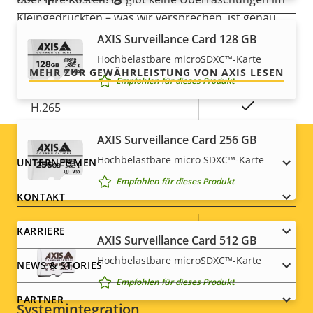
Kleingedruckten – was wir versprechen, ist genau
das, was Sie bekommen.
Eigentumsbeschreibung
Eigentumswert
Ja
Zipstream
AXIS Surveillance Card 128 GB
Hochbelastbare microSDXC™-Karte
H.264
High, Main
MEHR ZUR GEWÄHRLEISTUNG VON AXIS LESEN
Empfohlen für dieses Produkt
Ja
H.265
AXIS Surveillance Card 256 GB
AV1
–
Hochbelastbare micro SDXC™-Karte
Footer
UNTERNEHMEN
Empfohlen für dieses Produkt
Audio
menu
KONTAKT
Eigentumsbeschreibung
Audiounterstützung
Eigentumswert
Yes
KARRIERE
AXIS Surveillance Card 512 GB
Hochbelastbare microSDXC™-Karte
Integriertes Mikrofon
-
NEWS & STORIES
Empfohlen für dieses Produkt
PARTNER
Systemintegration