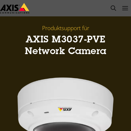
Zum
open s
Op
Clo
Hauptinhalt
springen
Produktsupport für
AXIS M3037-PVE
Network Camera