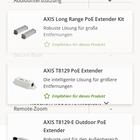
Audiounterstützung
AXIS Long Range PoE Extender Kit
Security
Robuste Lösung für große
Entfernungen
Eigentumsbeschreibung
Signiertes OS
Eigentumswert
–
Empfohlen für dieses Produkt
Secure Boot
–
AXIS T8129 PoE Extender
MEHR ANZEIGEN
Allgemein
Die intelligente Lösung für größere
Entfernungen
Eigentumsbeschreibung
Remote-Fokus
Eigentumswert
–
Empfohlen für dieses Produkt
AUSLAUFPRODUKTE ANZEIGEN
Remote-Zoom
–
AXIS T8129-E Outdoor PoE
Integrierte IR-Beleuchtung
–
Extender
OptimizedIR
–
Robuste und für den Außenbereich