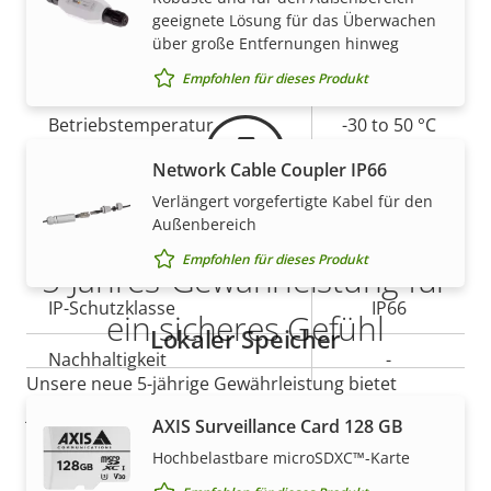
geeignete Lösung für das Überwachen
Gewährleistung
Lokaler Speicher
über große Entfernungen hinweg
Ja
(Speicherkarteneinschub)
Empfohlen für dieses Produkt
Betriebstemperatur
-30 to 50 °C
Network Cable Coupler IP66
Für den Außenbereich
Ja
Verlängert vorgefertigte Kabel für den
geeignet
Außenbereich
Vandalismus-Schutzklasse
IK10
Empfohlen für dieses Produkt
5-Jahres-Gewährleistung für
IP-Schutzklasse
IP66
ein sicheres Gefühl
Lokaler Speicher
Nachhaltigkeit
-
Unsere neue 5-jährige Gewährleistung bietet
jahrelangen störungsfreien Betrieb und Kontrolle
AXIS Surveillance Card 128 GB
über Ihre Kosten. Es gibt keine Überraschungen im
Hochbelastbare microSDXC™-Karte
Kleingedruckten – was wir versprechen, ist genau