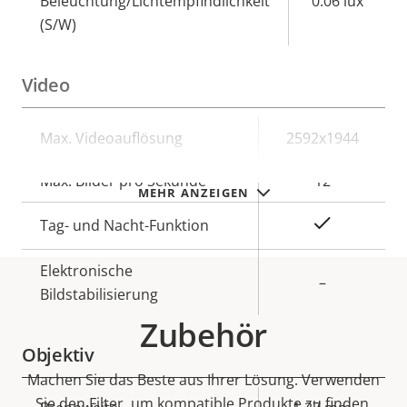
Beleuchtung/Lichtempfindlichkeit
0.06 lux
(S/W)
Video
Eigentumsbeschreibung
Max. Videoauflösung
Eigentumswert
2592x1944
Max. Bilder pro Sekunde
12
MEHR ANZEIGEN
Ja
Tag- und Nacht-Funktion
Elektronische
–
Bildstabilisierung
Zubehör
Objektiv
Machen Sie das Beste aus Ihrer Lösung. Verwenden
Sie den Filter, um kompatible Produkte zu finden.