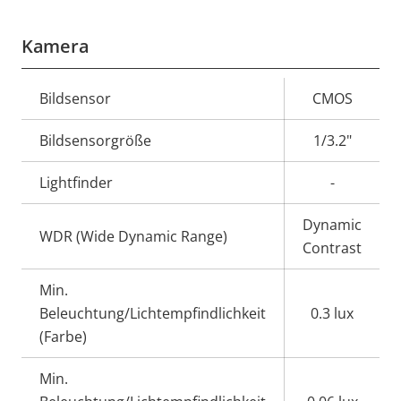
Kamera
Eigentumsbeschreibung
Bildsensor
Eigentumswert
CMOS
Bildsensorgröße
1/3.2"
Lightfinder
-
Dynamic
WDR (Wide Dynamic Range)
Contrast
Min.
Beleuchtung/Lichtempfindlichkeit
0.3 lux
(Farbe)
Min.