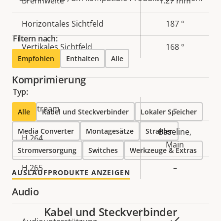
Eigentumsbeschreibung
Brennweite
Eigentumswert
1.27 mm
Horizontales Sichtfeld
187 °
Filtern nach:
Vertikales Sichtfeld
168 °
Empfohlen
Enthalten
Alle
Komprimierung
Typ:
Eigentumsbeschreibung
Zipstream
Eigentumswert
–
Alle
Kabel und Steckverbinder
Lokaler Speicher
Media Converter
Montagesätze
Strahler
Baseline,
H.264
Main
Stromversorgung
Switches
Werkzeuge & Extras
H.265
–
AUSLAUFPRODUKTE ANZEIGEN
Audio
Kabel und Steckverbinder
Eigentumsbeschreibung
Eigentumswert
Ja