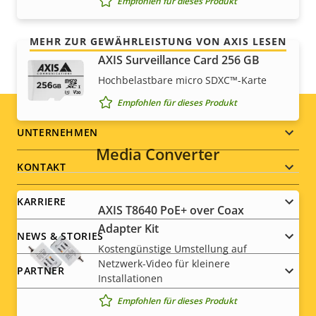
Empfohlen für dieses Produkt
das, was Sie bekommen.
MEHR ZUR GEWÄHRLEISTUNG VON AXIS LESEN
AXIS Surveillance Card 256 GB
Hochbelastbare micro SDXC™-Karte
Empfohlen für dieses Produkt
Footer
UNTERNEHMEN
Media Converter
menu
KONTAKT
KARRIERE
AXIS T8640 PoE+ over Coax
Adapter Kit
NEWS & STORIES
Kostengünstige Umstellung auf
Netzwerk-Video für kleinere
PARTNER
Installationen
Empfohlen für dieses Produkt