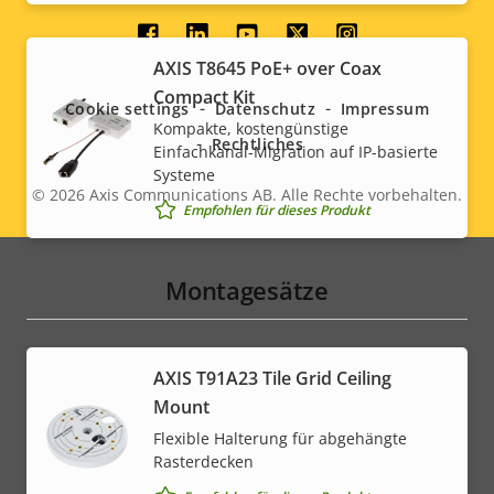
Social
AXIS T8645 PoE+ over Coax
menu
Compact Kit
Cookie settings
Datenschutz
Impressum
Kompakte, kostengünstige
Rechtliches
Einfachkanal-Migration auf IP-basierte
Systeme
© 2026
Axis Communications AB. Alle Rechte vorbehalten.
Legal
Empfohlen für dieses Produkt
menu
Montagesätze
AXIS T91A23 Tile Grid Ceiling
Mount
Flexible Halterung für abgehängte
Rasterdecken