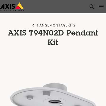
Zum
open s
Op
Clo
Hauptinhalt
springen
HÄNGEMONTAGEKITS
AXIS T94N02D Pendant
Kit