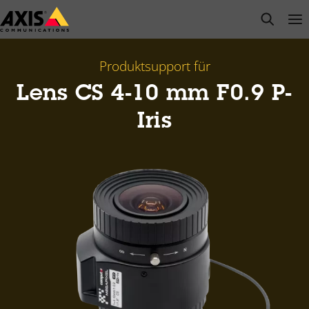
Zum
open s
Op
Clo
Hauptinhalt
springen
Produktsupport für
Lens CS 4-10 mm F0.9 P-
Iris