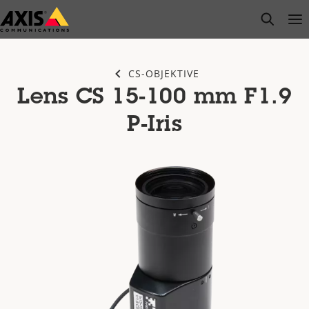
Zum
open s
Op
Clo
Hauptinhalt
springen
CS-OBJEKTIVE
Lens CS 15-100 mm F1.9
P-Iris