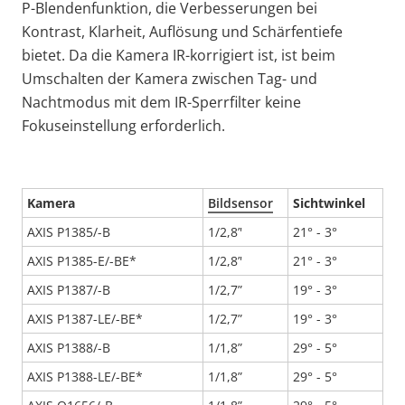
P-Blendenfunktion, die Verbesserungen bei
Kontrast, Klarheit, Auflösung und Schärfentiefe
bietet. Da die Kamera IR-korrigiert ist, ist beim
Umschalten der Kamera zwischen Tag- und
Nachtmodus mit dem IR-Sperrfilter keine
Fokuseinstellung erforderlich.
Kamera
Bildsensor
Sichtwinkel
AXIS P1385/-B
1/2,8’'
21° - 3°
AXIS P1385-E/-BE*
1/2,8’'
21° - 3°
AXIS P1387/-B
1/2,7”
19° - 3°
AXIS P1387-LE/-BE*
1/2,7”
19° - 3°
AXIS P1388/-B
1/1,8”
29° - 5°
AXIS P1388-LE/-BE*
1/1,8”
29° - 5°