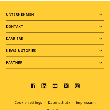
Footer
UNTERNEHMEN
menu
KONTAKT
KARRIERE
NEWS & STORIES
PARTNER
Social
menu
Cookie settings
Datenschutz
Impressum