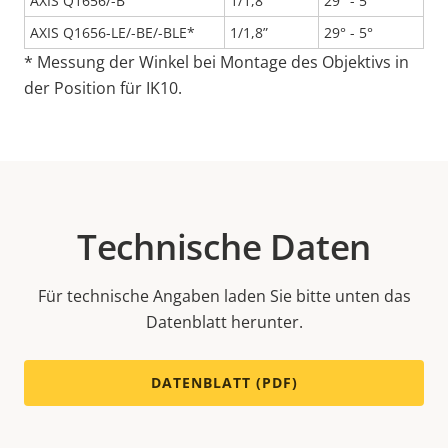
AXIS Q1656/-B
1/1,8”
29° - 5°
AXIS Q1656-LE/-BE/-BLE*
1/1,8”
29° - 5°
* Messung der Winkel bei Montage des Objektivs in
der Position für IK10.
Technische Daten
Für technische Angaben laden Sie bitte unten das
Datenblatt herunter.
DATENBLATT (PDF)