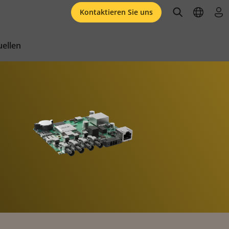
open searc
open l
an
Kontaktieren Sie uns
ellen