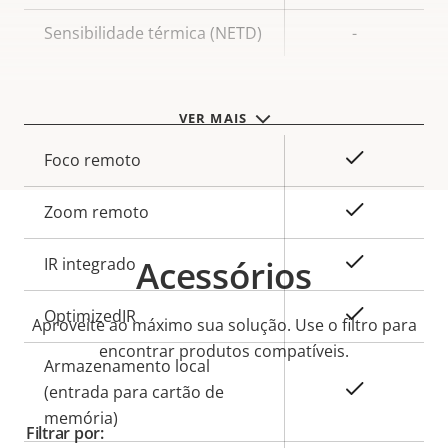
Sensibilidade térmica (NETD)
-
Geral
VER MAIS
Descrição
Sim
Foco remoto
Valor da
da
propriedade
propriedade
Sim
Zoom remoto
Sim
Acessórios
IR integrado
Sim
OptimizedIR
Aproveite ao máximo sua solução. Use o filtro para
encontrar produtos compatíveis.
Armazenamento local
Sim
(entrada para cartão de
memória)
Filtrar por: