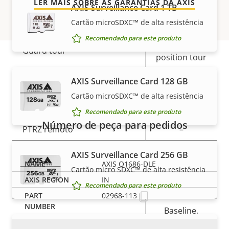
LER MAIS SOBRE AS GARANTIAS DA AXIS
AXIS Surveillance Card 1 TB
Faixa de inclinação
-
Cartão microSDXC™ de alta resistência
Recomendado para este produto
preset
Guard tour
position tour
Números de peça
Zoom óptico
AXIS Surveillance Card 128 GB
"5.1"
Cartão microSDXC™ de alta resistência
Zoom digital
-
Recomendado para este produto
Número de peça para pedidos
PTRZ remoto
–
Compactação
AXIS Surveillance Card 256 GB
AXIS Q1686-DLE
Cartão micro SDXC™ de alta resistência
IN
Descrição
Sim
Zipstream
Recomendado para este produto
Valor da
02968-113
da
propriedade
propriedade
Baseline,
H.264
High, Main
AXIS Surveillance Card 512 GB