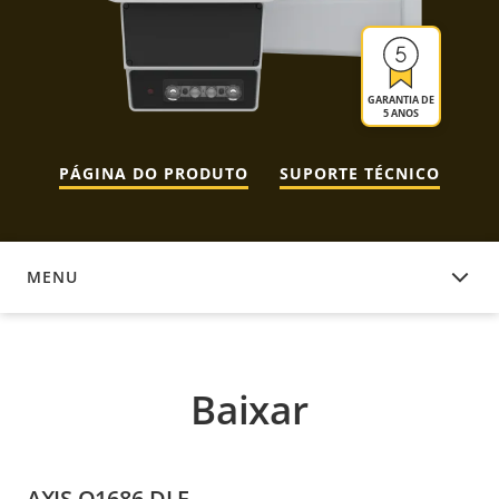
GARANTIA DE
5 ANOS
PÁGINA DO PRODUTO
SUPORTE TÉCNICO
MENU
BAIXAR
Baixar
AXIS Q1686-DLE