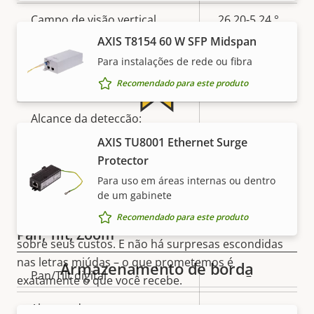
Campo de visão vertical
26.20-5.24 °
AXIS T8154 60 W SFP Midspan
Encaixe da lente
CS
Para instalações de rede ou fibra
Recomendado para este produto
Lente substituível
–
Alcance da detecção:
0.00 m
Garantia de 5 anos para sua
pessoas (1,5 px)
AXIS TU8001 Ethernet Surge
Protector
tranquilidade
Alcance da detecção:
0.00 m
Para uso em áreas internas ou dentro
veículos (1,5 px)
de um gabinete
Nossa nova garantia de 5 anos oferece anos de
Recomendado para este produto
propriedade sem problemas, além de controle
Pan, Tilt, Zoom
sobre seus custos. E não há surpresas escondidas
nas letras miúdas – o que prometemos é
Armazenamento de borda
Descrição
Pan/Tilt digital
–
exatamente o que você recebe.
Valor da
da
propriedade
Alcance do pan
-
propriedade