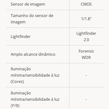
Descrição
Sensor de imagem
CMOS
Valor da
da
propriedade
Tamanho do sensor de
propriedade
1/1.8"
imagem
Lightfinder
Lightfinder
2.0
Forensic
Amplo alcance dinâmico
WDR
Iluminação
mínima/sensibilidade à luz
-
(Cores)
Iluminação
mínima/sensibilidade à luz
-
(P/B)