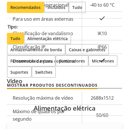
Temperatura operacional
-40 to 60 °C
Recomendados
Incluídos
Tudo
Sim
Para uso em áreas externas
Tipo:
Classificação de vandalismo
IK10
Tudo
Alimentação elétrica
Classificação IP
IP66
Armazenamento de borda
Caixas e gabinetes
Sim
Desenvolvida para repintura
Ferramentas e extras
Iluminadores
Microfones
Suportes
Switches
Vídeo
MOSTRAR PRODUTOS DESCONTINUADOS
Descrição
Resolução máxima de vídeo
2688x1512
Valor da
da
Alimentação elétrica
propriedade
Máximo de quadros por
propriedade
50/60
segundo