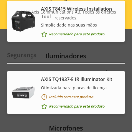
Descrição
Sim
Power over Ethernet
AXIS T8415 Wireless Installation
Valor da
© 2026
Axis Communications AB. Todos os direitos
da
Tool
propriedade
reservados.
Legal
propriedade
Classe de PoE
4
Simplicidade nas suas mãos
menu
Recomendado para este produto
Comunicação sem fio
–
Segurança
Iluminadores
Descrição
Sim
Criptografia HTTPS
Valor da
AXIS TQ1937-E IR Illuminator Kit
da
propriedade
propriedade
Sim
IEEE 802.1X
Otimizada para placas de licença
Incluído com este produto
Recomendado para este produto
Microfones