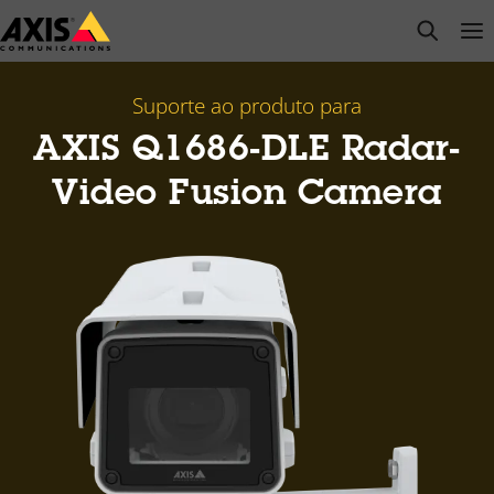
Pular
open s
Op
Clo
para
conteúdo
principal
Suporte ao produto para
AXIS Q1686-DLE Radar-
Video Fusion Camera