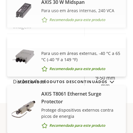
AXIS 30 W Midspan
Sim
Funcionalidade dia e noite
Para uso em áreas internas, 240 VCA
Estabilização eletrônica de
Recomendado para este produto
Sim
imagem
Paletas térmicas
–
AXIS 30 W Outdoor Midspan
VER MAIS
Para uso em áreas externas, -40 °C a 65
Lente
°C (-40 °F a 149 °F)
Recomendado para este produto
Descrição
9-50 mm
Distância focal
Valor da
MOSTRAR PRODUTOS DESCONTINUADOS
da
mm
propriedade
propriedade
AXIS T8061 Ethernet Surge
Lente varifocal
Sim
Protector
Protege dispositivos externos contra
Abertura
F1.5
picos de energia
Garantia
Recomendado para este produto
Campo de visão horizontal
46.22-9.16 °