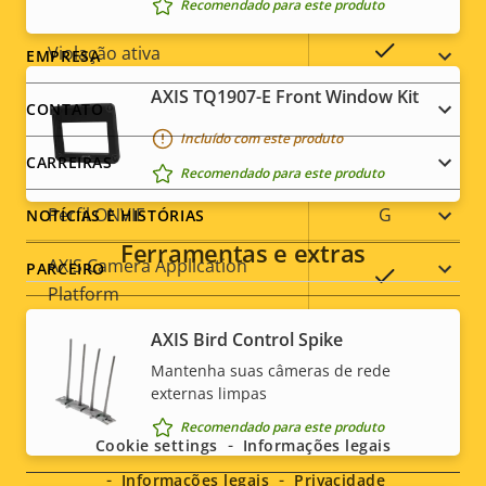
Recomendado para este produto
Valor da
da
propriedade
propriedade
Sim
Violação ativa
Footer
EMPRESA
AXIS TQ1907-E Front Window Kit
menu
Entradas/saídas de alarme
4
CONTATO
Incluído com este produto
Sim
Conectores seriais
CARREIRAS
Recomendado para este produto
Perfil ONVIF
G
NOTÍCIAS E HISTÓRIAS
Ferramentas e extras
AXIS Camera Application
PARCEIRO
Sim
Platform
AXIS Bird Control Spike
Detecção de movimento por
Sim
Mantenha suas câmeras de rede
vídeo
Social
externas limpas
menu
Recomendado para este produto
Rede
Cookie settings
Informações legais
Informações legais
Privacidade