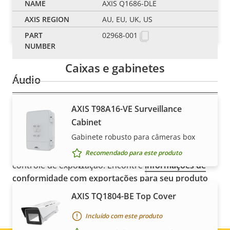
AXIS Q1686-DLE
Cartão microSDXC™ de alta resistência
Sim
H.265
AU, EU, UK, US
Recomendado para este produto
02968-001
AV1
–
Caixas e gabinetes
Áudio
AXIS T98A16-VE Surveillance
Descrição
Sim
Suporte a áudio
OBSERVAÇÃO
Valor da
Cabinet
da
Os produtos da Axis podem estar sujeitos às
propriedade
propriedade
Sim
Áudio bidirecional
Gabinete robusto para câmeras box
regulamentações de controle de exportação dos
EUA e da UE, entre outras legislações nacionais de
Recomendado para este produto
Microfone integrado
–
controle de exportação. Encontre
informações de
conformidade com exportações para seu produto
aqui
.
Integração de sistemas
AXIS TQ1804-BE Top Cover
Incluído com este produto
Descrição
Sim
Detecção de áudio