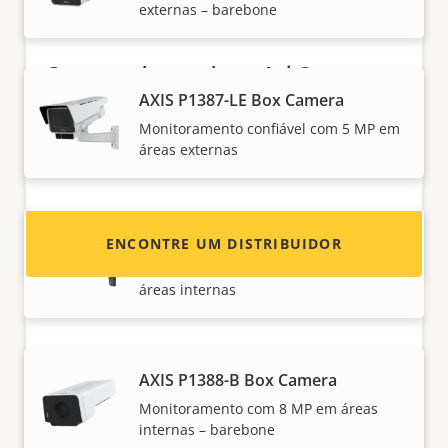
externas – barebone
Quer vender produtos Axis?
AXIS P1387-LE Box Camera
Interessado em se tornar um revendedor?
Monitoramento confiável com 5 MP em
Encontre informações de contato de
áreas externas
distribuidores de produtos e sistemas Axis.
AXIS P1388 Box Camera
ENCONTRE UM DISTRIBUIDOR
Monitoramento confiável com 8 MP em
áreas internas
AXIS P1388-B Box Camera
Monitoramento com 8 MP em áreas
internas – barebone