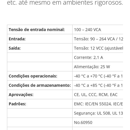
etc. até mesmo em ambientes rigorosos.
Tensão de entrada nominal:
100 – 240 VCA
Entrada:
Tensão: 90 – 264 VCA / 120 –
Saída:
Tensão: 12 VCC (ajustável de
Corrente: 2,1 A
Alimentação: 25 W
Condições operacionais:
-40 °C a +70 °C (-40 °F a 158 
Condições de armazenamento:
-40 °C a +85 °C (-40 °F a 185 
Aprovações:
CE, UL, CCC, RCM, EAC
Padrões:
EMC: IEC/EN 55024, IEC/EN 5
Segurança: UL 508, UL 1310
No.60950