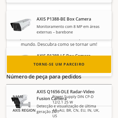
Torne-se um parceiro
AXIS P1388-BE Box Camera
Você é um revendedor, distribuidor,
Monitoramento com 8 MP em áreas
integrador de sistemas ou instalador? Temos
externas – barebone
parceiros em quase todos os países do
mundo. Descubra como se tornar um!
AXIS P1388-LE Box Camera
Monitoramento confiável com 8 MP em
TORNE-SE UM PARCEIRO
áreas externas
Número de peça para pedidos
AXIS Q1656-DLE Radar-Video
Power Supply DIN CP-D
Fusion Camera
12/2.1 25 W
Detecção e visualização de última
AR, AU, BR, CN, EU, IN, UK,
geração 24/7
US