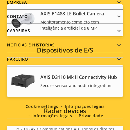
Footer
EMPRESA
AXIS P1488-LE Bullet Camera
menu
CONTATO
Monitoramento completo com
inteligência artificial de 8 MP
CARREIRAS
NOTÍCIAS E HISTÓRIAS
Dispositivos de E/S
PARCEIRO
AXIS D3110 Mk II Connectivity Hub
Secure sensor and audio integration
Social
menu
Cookie settings
Informações legais
Radar devices
Informações legais
Privacidade
© 2026
Axis Communications AB. Todos os direitos