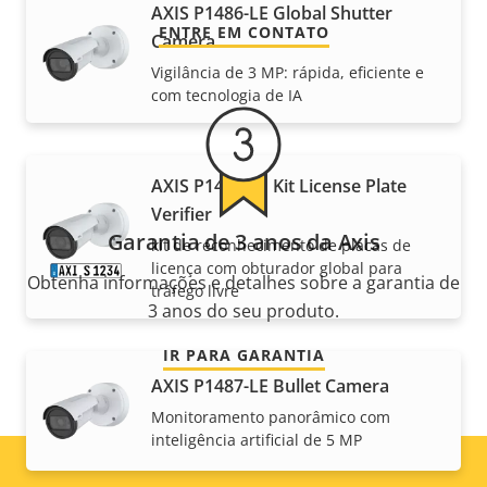
AXIS P1486-LE Global Shutter
ENTRE EM CONTATO
Camera
Vigilância de 3 MP: rápida, eficiente e
com tecnologia de IA
AXIS P1486-LE Kit License Plate
Verifier
Garantia de 3 anos da Axis
kit de reconhecimento de placas de
licença com obturador global para
Obtenha informações e detalhes sobre a garantia de
tráfego livre
3 anos do seu produto.
IR PARA GARANTIA
AXIS P1487-LE Bullet Camera
Monitoramento panorâmico com
inteligência artificial de 5 MP