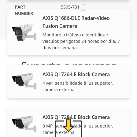
5505-731
AXIS Q1686-DLE Radar-Video
Fusion Camera
Monitore o tráfego e identifique
veículos perigosos 24 horas por dia, 7
dias por semana
Suporte e recursos
AXIS Q1726-LE Block Camera
Precisa de informações sobre produtos ou software
4 MP, sensibilidade à luz superior,
da Axis ou da ajuda de um de nossos especialistas?
câmera externa
AXIS Q1728-LE Block Camera
8 MP, sensibilidade à luz superior,
câmera externa