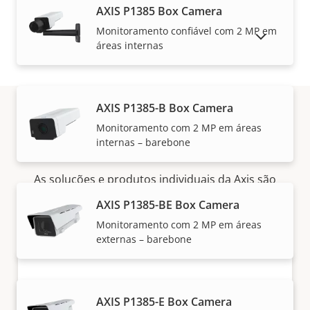
AXIS P1385 Box Camera
Monitoramento confiável com 2 MP em
MOSTRAR PRODUTOS DESCONTINUADOS
áreas internas
AXIS P1385-B Box Camera
Monitoramento com 2 MP em áreas
Como comprar
internas – barebone
As soluções e produtos individuais da Axis são
vendidos e instalados por nossos parceiros
AXIS P1385-BE Box Camera
confiáveis.
Monitoramento com 2 MP em áreas
externas – barebone
AXIS P1385-E Box Camera