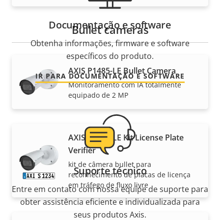
Documentação e software
Bullet cameras
Obtenha informações, firmware e software
específicos do produto.
AXIS P1485-LE Bullet Camera
IR PARA DOCUMENTAÇÃO E SOFTWARE
Monitoramento com IA totalmente
equipado de 2 MP
AXIS P1485-LE Kit License Plate
Verifier
kit de câmera bullet para
Suporte técnico
reconhecimento de placas de licença
em tráfego de fluxo livre
Entre em contato com nossa equipe de suporte para
obter assistência eficiente e individualizada para
seus produtos Axis.