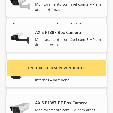
Monitoramento confiável com 2 MP em
áreas externas
Quer comprar produtos Axis?
AXIS P1387 Box Camera
Encontre revendedores, integradores de
Monitoramento confiável com 5 MP em
sistema e instaladores de produtos e sistemas
áreas internas
Axis.
AXIS P1387-B Box Camera
ENCONTRE UM REVENDEDOR
Monitoramento com 5 MP em áreas
internas – barebone
AXIS P1387-BE Box Camera
Monitoramento com 5 MP em áreas