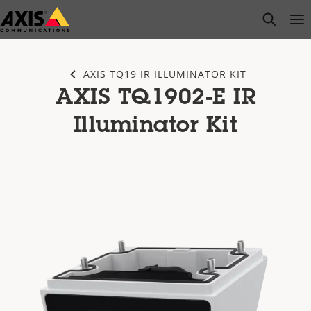
Pular
open s
Op
Clo
para
conteúdo
principal
AXIS TQ19 IR ILLUMINATOR KIT
AXIS TQ1902-E IR
Illuminator Kit