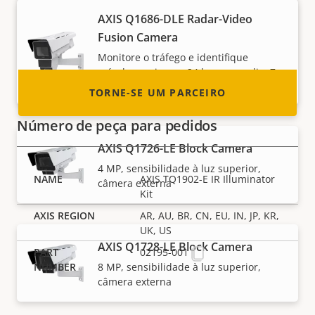
integrador de sistemas ou instalador? Temos
AXIS Q1686-DLE Radar-Video
parceiros em quase todos os países do
Fusion Camera
mundo. Descubra como se tornar um!
Monitore o tráfego e identifique
veículos perigosos 24 horas por dia, 7
dias por semana
TORNE-SE UM PARCEIRO
Número de peça para pedidos
AXIS Q1726-LE Block Camera
4 MP, sensibilidade à luz superior,
AXIS TQ1902-E IR Illuminator
câmera externa
Kit
AR, AU, BR, CN, EU, IN, JP, KR,
UK, US
AXIS Q1728-LE Block Camera
02195-001
8 MP, sensibilidade à luz superior,
câmera externa