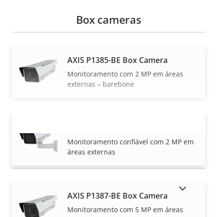
Box cameras
AXIS P1385-BE Box Camera
Monitoramento com 2 MP em áreas
externas – barebone
AXIS P1385-E Box Camera
VER MAIS
Monitoramento confiável com 2 MP em
áreas externas
MOSTRAR PRODUTOS DESCONTINUADOS
AXIS P1387-BE Box Camera
Monitoramento com 5 MP em áreas