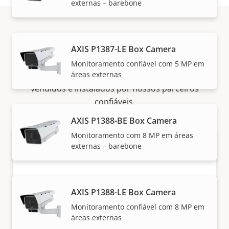
externas – barebone
Como comprar
AXIS P1387-LE Box Camera
Monitoramento confiável com 5 MP em
áreas externas
As soluções e produtos individuais da Axis são
vendidos e instalados por nossos parceiros
confiáveis.
AXIS P1388-BE Box Camera
Monitoramento com 8 MP em áreas
externas – barebone
AXIS P1388-LE Box Camera
Monitoramento confiável com 8 MP em
áreas externas
Quer comprar produtos Axis?