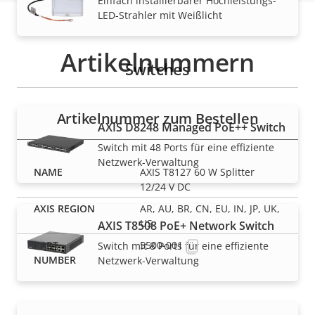
Einfach installierbarer Hochleistungs-
LED-Strahler mit Weißlicht
Artikelnummern
Switches
Artikelnummer zum Bestellen
AXIS D8248 Managed PoE++ Switch
Switch mit 48 Ports für eine effiziente
Netzwerk-Verwaltung
AXIS T8127 60 W Splitter
12/24 V DC
AR, AU, BR, CN, EU, IN, JP, UK,
US
AXIS T8508 PoE+ Network Switch
5500-001
Switch mit 8 Ports für eine effiziente
Netzwerk-Verwaltung