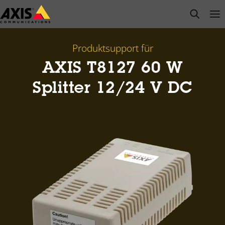
Zum
open s
Op
Clo
Hauptinhalt
springen
Produktsupport für
AXIS T8127 60 W
Splitter 12/24 V DC