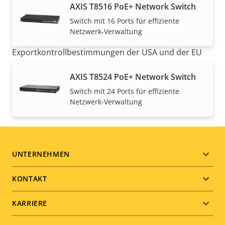
AXIS T8516 PoE+ Network Switch
Switch mit 16 Ports für effiziente
HINWEIS
Netzwerk-Verwaltung
Axis Produkte unterliegen möglicherweise den
Exportkontrollbestimmungen der USA und der EU
sowie anderer nationaler Exportkontrollgesetze.
AXIS T8524 PoE+ Network Switch
Finden Sie hier
Compliance-Informationen zum
Export für Ihr Produkt
.
Switch mit 24 Ports für effiziente
Netzwerk-Verwaltung
Footer
UNTERNEHMEN
menu
KONTAKT
KARRIERE