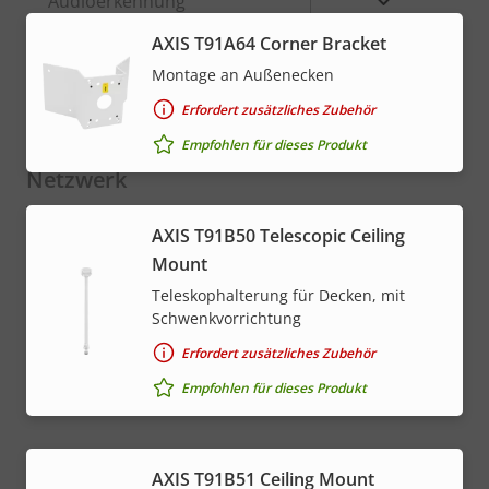
Audioerkennung
menu
AXIS T91A64 Corner Bracket
Active Tampering
–
Montage an Außenecken
Alarmeingänge/-ausgänge
4
Erfordert zusätzliches Zubehör
Empfohlen für dieses Produkt
Netzwerk
AXIS T91B50 Telescopic Ceiling
Eigentumsbeschreibung
PoE-Klasse
Eigentumswert
4
Mount
Teleskophalterung für Decken, mit
* Einige technische Daten können je nach gewählter
Schwenkvorrichtung
Hardwareoption variieren.
Erfordert zusätzliches Zubehör
Empfohlen für dieses Produkt
AXIS T91B51 Ceiling Mount