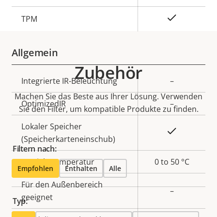
Ja
TPM
Allgemein
Zubehör
Eigentumsbeschreibung
Integrierte IR-Beleuchtung
Eigentumswert
–
Machen Sie das Beste aus Ihrer Lösung. Verwenden
OptimizedIR
–
Sie den Filter, um kompatible Produkte zu finden.
Lokaler Speicher
Ja
(Speicherkarteneinschub)
Filtern nach:
Betriebstemperatur
0 to 50 °C
Empfohlen
Enthalten
Alle
Für den Außenbereich
–
geeignet
Typ: