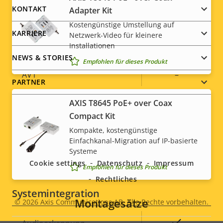
menu
KONTAKT
Adapter Kit
Baseline,
H.264
Kostengünstige Umstellung auf
High, Main
KARRIERE
Netzwerk-Video für kleinere
Installationen
Ja
H.265
NEWS & STORIES
Empfohlen für dieses Produkt
AV1
–
PARTNER
AXIS T8645 PoE+ over Coax
Audio
Compact Kit
Kompakte, kostengünstige
Social
Eigentumsbeschreibung
Audiounterstützung
Eigentumswert
Yes
Einfachkanal-Migration auf IP-basierte
Systeme
menu
Integriertes Mikrofon
-
Cookie settings
Datenschutz
Impressum
Empfohlen für dieses Produkt
Rechtliches
Systemintegration
Montagesätze
© 2026
Axis Communications AB. Alle Rechte vorbehalten.
Legal
Eigentumsbeschreibung
Eigentumswert
Ja