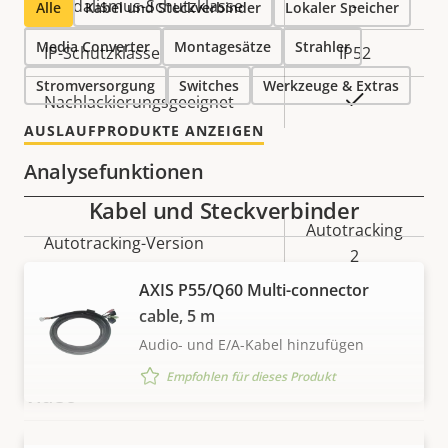
Vandalismus-Schutzklasse
-
Alle
Kabel und Steckverbinder
Lokaler Speicher
Media Converter
Montagesätze
Strahler
IP-Schutzklasse
IP52
Stromversorgung
Switches
Werkzeuge & Extras
Ja
Nachlackierungsgeeignet
AUSLAUFPRODUKTE ANZEIGEN
Analysefunktionen
Kabel und Steckverbinder
Eigentumsbeschreibung
Eigentumswert
Autotracking
Autotracking-Version
2
AXIS P55/Q60 Multi-connector
orientation
Orientierungshilfe
cable, 5 m
aid PTZ
Audio- und E/A-Kabel hinzufügen
Empfohlen für dieses Produkt
Video