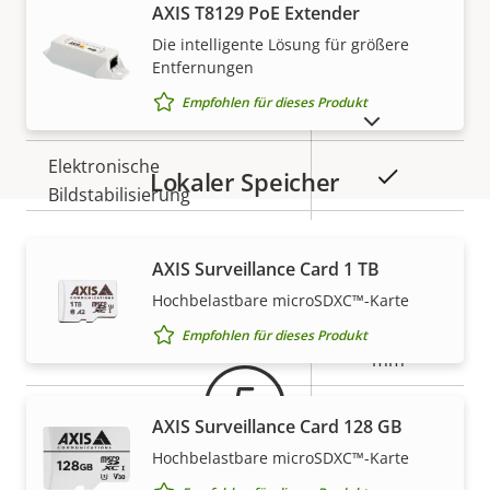
Eigentumsbeschreibung
Max. Videoauflösung
Eigentumswert
1920x1080
MEHR ANZEIGEN
AXIS T8129 PoE Extender
Die intelligente Lösung für größere
Max. Bilder pro Sekunde
50/60
Entfernungen
Empfohlen für dieses Produkt
Ja
Tag- und Nacht-Funktion
AUSLAUFPRODUKTE ANZEIGEN
Elektronische
Lokaler Speicher
Ja
Bildstabilisierung
Objektiv
AXIS Surveillance Card 1 TB
Gewährleistung
Hochbelastbare microSDXC™-Karte
Eigentumsbeschreibung
Eigentumswert
4.25 - 170
Empfohlen für dieses Produkt
Brennweite
mm
Horizontales Sichtfeld
65.1 - 2.00 °
AXIS Surveillance Card 128 GB
Hochbelastbare microSDXC™-Karte
Vertikales Sichtfeld
39.1-1.18 °