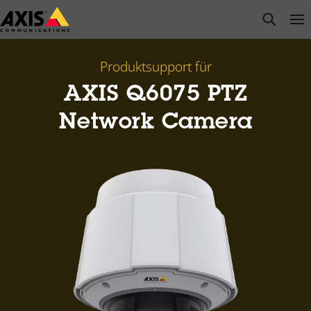
Zum
open s
Op
Clo
Hauptinhalt
springen
Produktsupport für
AXIS Q6075 PTZ
Network Camera