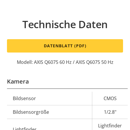
Technische Daten
DATENBLATT (PDF)
Modell: AXIS Q6075 60 Hz / AXIS Q6075 50 Hz
Kamera
Eigentumsbeschreibung
Bildsensor
Eigentumswert
CMOS
Bildsensorgröße
1/2.8"
Lightfinder
Lightfinder