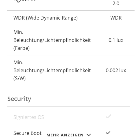
2.0
WDR (Wide Dynamic Range)
WDR
Min.
Beleuchtung/Lichtempfindlichkeit
0.1 lux
(Farbe)
Min.
Beleuchtung/Lichtempfindlichkeit
0.002 lux
(S/W)
Security
Eigentumsbeschreibung
Eigentumswert
Ja
Signiertes OS
Ja
Secure Boot
MEHR ANZEIGEN