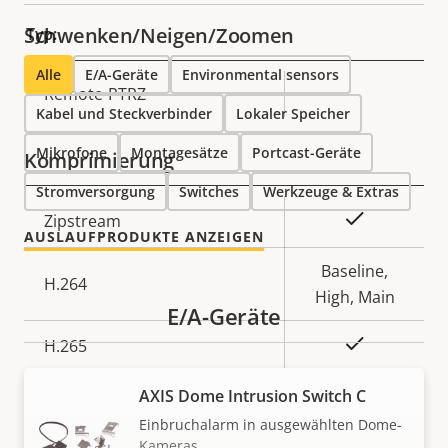
Schwenken/Neigen/Zoomen
Typ:
Alle
E/A-Geräte
Environmental sensors
Eigentumsbeschreibung
Remote-PTRZ
Eigentumswert
–
Kabel und Steckverbinder
Lokaler Speicher
Mikrofone
Montagesätze
Portcast-Geräte
Komprimierung
Stromversorgung
Switches
Werkzeuge & Extras
Eigentumsbeschreibung
Eigentumswert
Ja
Zipstream
AUSLAUFPRODUKTE ANZEIGEN
Baseline,
H.264
High, Main
E/A-Geräte
Ja
H.265
AV1
AXIS Dome Intrusion Switch C
–
Einbruchalarm in ausgewählten Dome-
Audio
Kameras