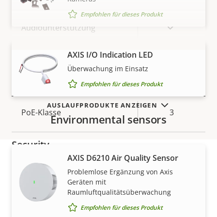
Empfohlen für dieses Produkt
Eigentumsbeschreibung
Eigentumswert
Ja
Audiounterstützung
Integriertes Mikrofon
–
AXIS I/O Indication LED
MEHR ANZEIGEN
Überwachung im Einsatz
Netzwerk
Empfohlen für dieses Produkt
AUSLAUFPRODUKTE ANZEIGEN
Eigentumsbeschreibung
PoE-Klasse
Eigentumswert
3
Environmental sensors
Security
AXIS D6210 Air Quality Sensor
Problemlose Ergänzung von Axis
Eigentumsbeschreibung
Eigentumswert
Ja
Signiertes OS
Gewährleistung
Geräten mit
Raumluftqualitätsüberwachung
Ja
Secure Boot
Empfohlen für dieses Produkt