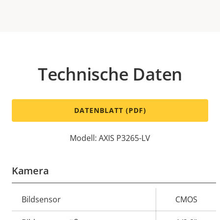
Technische Daten
DATENBLATT (PDF)
Modell: AXIS P3265-LV
Kamera
Eigentumsbeschreibung
Bildsensor
Eigentumswert
CMOS