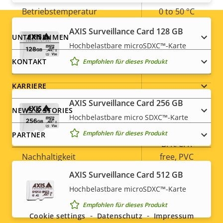
Betriebstemperatur
0 to 50 °C
AXIS Surveillance Card 128 GB
Für den Außenbereich
Footer
UNTERNEHMEN
–
Hochbelastbare microSDXC™-Karte
geeignet
menu
KONTAKT
Empfohlen für dieses Produkt
Vandalismus-Schutzklasse
IK10
KARRIERE
IP-Schutzklasse
IP52
AXIS Surveillance Card 256 GB
NEWS & STORIES
Hochbelastbare micro SDXC™-Karte
Ja
Nachlackierungsgeeignet
Empfohlen für dieses Produkt
PARTNER
BFR/CFR
Nachhaltigkeit
free, PVC
free
AXIS Surveillance Card 512 GB
Social
Hochbelastbare microSDXC™-Karte
Empfohlen für dieses Produkt
menu
Cookie settings
Datenschutz
Impressum