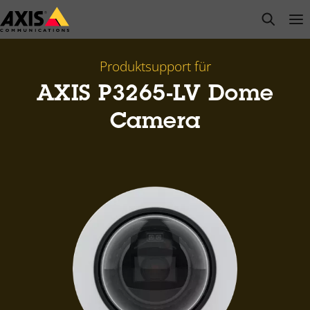
Zum
open s
Op
Clo
Hauptinhalt
springen
Produktsupport für
AXIS P3265-LV Dome
Camera