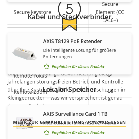
Secure
Secure keystore
Element (CC
Kabel und Steckverbinder
EAL6+)
Ja
Axis Edge Vault
AXIS T8129 PoE Extender
5-Jahres-Gewährleistung für
Die intelligente Lösung für größere
ein sicheres Gefühl
Allgemein
Entfernungen
Empfohlen für dieses Produkt
Unsere neue 5-jährige Gewährleistung bietet
Eigentumsbeschreibung
Eigentumswert
Ja
Remote-Fokus
jahrelangen störungsfreien Betrieb und Kontrolle
Lokaler Speicher
über Ihre Kosten. Es gibt keine Überraschungen im
Ja
Remote-Zoom
Kleingedruckten – was wir versprechen, ist genau
das, was Sie bekommen.
Ja
Integrierte IR-Beleuchtung
AXIS Surveillance Card 1 TB
MEHR ZUR GEWÄHRLEISTUNG VON AXIS LESEN
Hochbelastbare microSDXC™-Karte
Lokaler Speicher
Ja
(Speicherkarteneinschub)
Empfohlen für dieses Produkt