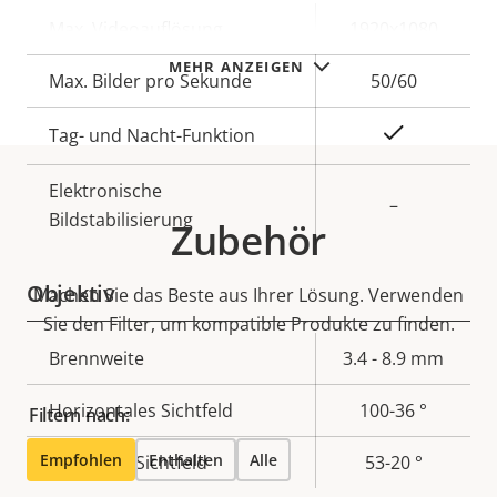
Eigentumsbeschreibung
Max. Videoauflösung
Eigentumswert
1920x1080
MEHR ANZEIGEN
Max. Bilder pro Sekunde
50/60
Ja
Tag- und Nacht-Funktion
Elektronische
–
Bildstabilisierung
Zubehör
Objektiv
Machen Sie das Beste aus Ihrer Lösung. Verwenden
Sie den Filter, um kompatible Produkte zu finden.
Eigentumsbeschreibung
Brennweite
Eigentumswert
3.4 - 8.9 mm
Horizontales Sichtfeld
100-36 °
Filtern nach:
Empfohlen
Enthalten
Alle
Vertikales Sichtfeld
53-20 °