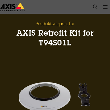
Zum
open s
Op
Clo
Hauptinhalt
springen
Produktsupport für
AXIS Retrofit Kit for
T94S01L