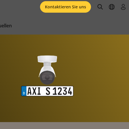
open searc
open l
an
Kontaktieren Sie uns
ellen