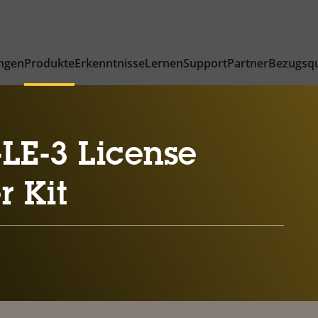
ngen
Produkte
Erkenntnisse
Lernen
Support
Partner
Bezugsqu
LE-3 License
r Kit