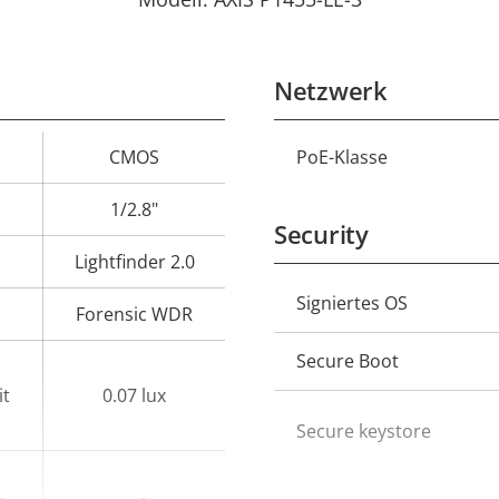
Netzwerk
CMOS
PoE-Klasse
Eigentumswert
Eigentumsbeschreib
1/2.8"
Security
Lightfinder 2.0
Eigentumsbeschreib
Signiertes OS
Forensic WDR
Secure Boot
it
0.07 lux
Secure keystore