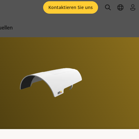
open searc
open l
an
Kontaktieren Sie uns
ellen