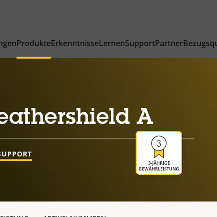
ngen
Produkte
Erkenntnisse
Lernen
Support
Partner
Bezugsqu
eathershield A
SUPPORT
3-JÄHRIGE
GEWÄHRLEISTUNG