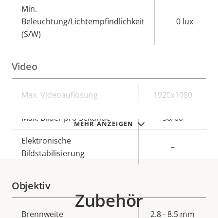
Min.
Beleuchtung/Lichtempfindlichkeit
0 lux
(S/W)
Video
Eigentumsbeschreibung
Max. Videoauflösung
Eigentumswert
1920x1080
Max. Bilder pro Sekunde
50/60
MEHR ANZEIGEN
Elektronische
–
Bildstabilisierung
Objektiv
Zubehör
Eigentumsbeschreibung
Brennweite
Eigentumswert
2.8 - 8.5 mm