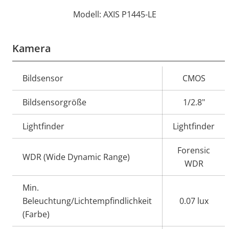
Modell: AXIS P1445-LE
Kamera
Eigentumsbeschreibung
Bildsensor
Eigentumswert
CMOS
Bildsensorgröße
1/2.8"
Lightfinder
Lightfinder
Forensic
WDR (Wide Dynamic Range)
WDR
Min.
Beleuchtung/Lichtempfindlichkeit
0.07 lux
(Farbe)