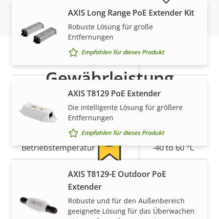
AUSLAUFPRODUKTE ANZEIGEN
Allgemein
AXIS Long Range PoE Extender Kit
Robuste Lösung für große
Eigentumsbeschreibung
Eigentumswert
Ja
Remote-Fokus
Entfernungen
Empfohlen für dieses Produkt
Ja
Remote-Zoom
Gewährleistung
Ja
Integrierte IR-Beleuchtung
AXIS T8129 PoE Extender
Die intelligente Lösung für größere
Lokaler Speicher
Ja
Entfernungen
(Speicherkarteneinschub)
Empfohlen für dieses Produkt
Betriebstemperatur
-40 to 60 °C
Für den Außenbereich
AXIS T8129-E Outdoor PoE
Ja
5-Jahres-Gewährleistung für
geeignet
Extender
ein sicheres Gefühl
Robuste und für den Außenbereich
Vandalismus-Schutzklasse
IK10
geeignete Lösung für das Überwachen