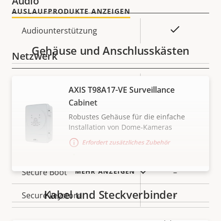
Audio
AUSLAUFPRODUKTE ANZEIGEN
Eigentumsbeschreibung
Eigentumswert
Ja
Audiounterstützung
Gehäuse und Anschlusskästen
Netzwerk
Eigentumsbeschreibung
PoE-Klasse
Eigentumswert
3
AXIS T98A17-VE Surveillance
Cabinet
Security
Robustes Gehäuse für die einfache
Installation von Dome-Kameras
Erfordert zusätzliches Zubehör
Eigentumsbeschreibung
Eigentumswert
Ja
Signiertes OS
Empfohlen für dieses Produkt
Secure Boot
–
MEHR ANZEIGEN
Kabel und Steckverbinder
Secure keystore
-