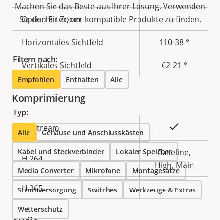
Machen Sie das Beste aus Ihrer Lösung. Verwenden
Sie den Filter, um kompatible Produkte zu finden.
Optischer Zoom
-
Horizontales Sichtfeld
110-38 °
Filtern nach:
Vertikales Sichtfeld
62-21 °
Empfohlen
Enthalten
Alle
Komprimierung
Typ:
Eigentumsbeschreibung
Eigentumswert
Ja
Zipstream
Alle
Gehäuse und Anschlusskästen
Kabel und Steckverbinder
Lokaler Speicher
Baseline,
H.264
High, Main
Media Converter
Mikrofone
Montagesätze
H.265
–
Stromversorgung
Switches
Werkzeuge & Extras
Wetterschutz