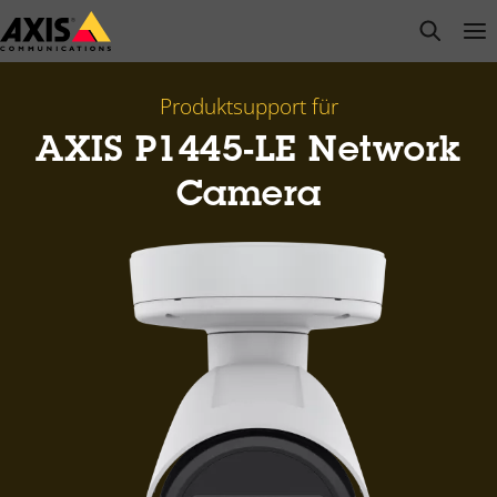
Zum
open s
Op
Clo
Hauptinhalt
springen
Produktsupport für
AXIS P1445-LE Network
Camera