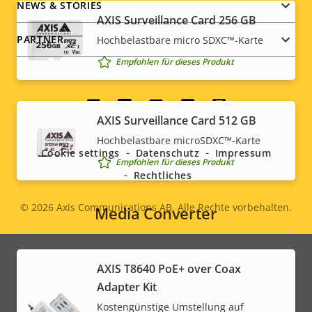
NEWS & STORIES
AXIS Surveillance Card 256 GB
PARTNER
Hochbelastbare micro SDXC™-Karte
Empfohlen für dieses Produkt
Social
AXIS Surveillance Card 512 GB
menu
Hochbelastbare microSDXC™-Karte
Cookie settings
Datenschutz
Impressum
Empfohlen für dieses Produkt
Rechtliches
© 2026
Axis Communications AB. Alle Rechte vorbehalten.
Media Converter
Legal
menu
AXIS T8640 PoE+ over Coax
Adapter Kit
Kostengünstige Umstellung auf