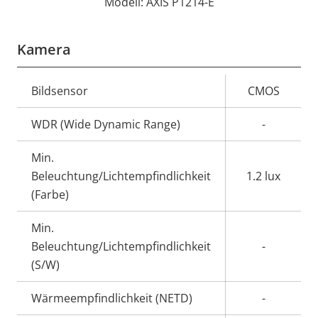
Modell: AXIS P1214-E
Kamera
Eigentumsbeschreibung
Bildsensor
Eigentumswert
CMOS
WDR (Wide Dynamic Range)
-
Min.
Beleuchtung/Lichtempfindlichkeit
1.2 lux
(Farbe)
Min.
Beleuchtung/Lichtempfindlichkeit
-
(S/W)
Wärmeempfindlichkeit (NETD)
-