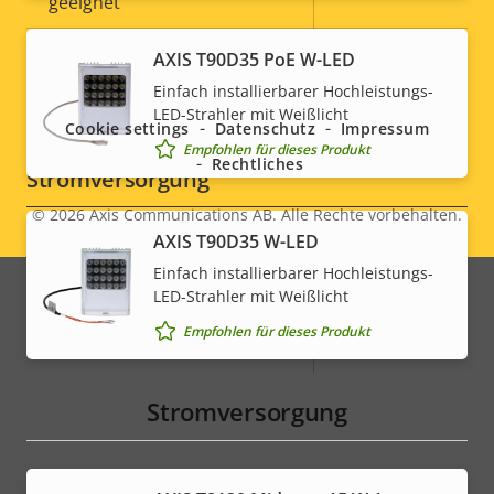
geeignet
Vandalismus-Schutzklasse
-
Social
AXIS T90D35 PoE W-LED
Einfach installierbarer Hochleistungs-
IP-Schutzklasse
IP66
menu
LED-Strahler mit Weißlicht
Cookie settings
Datenschutz
Impressum
Empfohlen für dieses Produkt
Rechtliches
Stromversorgung
© 2026
Axis Communications AB. Alle Rechte vorbehalten.
Legal
AXIS T90D35 W-LED
Eigentumsbeschreibung
Leistung (max.)
Eigentumswert
4.7 W
menu
Einfach installierbarer Hochleistungs-
Leistung (durchschnittlich)
-
LED-Strahler mit Weißlicht
Empfohlen für dieses Produkt
DC-Eingangsspannung
8-28 V
Stromversorgung