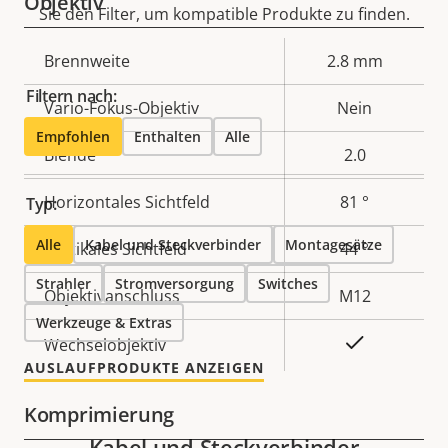
Objektiv
Sie den Filter, um kompatible Produkte zu finden.
Eigentumsbeschreibung
Brennweite
Eigentumswert
2.8 mm
Filtern nach:
Vario-Fokus-Objektiv
Nein
Empfohlen
Enthalten
Alle
Blende
2.0
Horizontales Sichtfeld
81 °
Typ:
Alle
Kabel und Steckverbinder
Montagesätze
Vertikales Sichtfeld
44 °
Strahler
Stromversorgung
Switches
Objektivanschluss
M12
Werkzeuge & Extras
Ja
Wechselobjektiv
AUSLAUFPRODUKTE ANZEIGEN
Komprimierung
Kabel und Steckverbinder