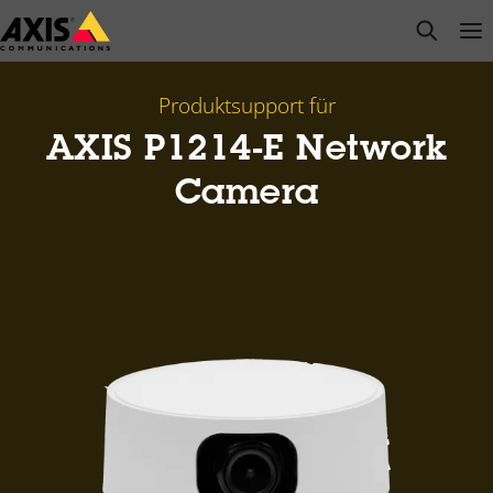
Zum
open s
Op
Clo
Hauptinhalt
springen
Produktsupport für
AXIS P1214-E Network
Camera