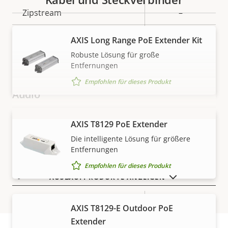
Eigentumsbeschreibung
Zipstream
Eigentumswert
–
H.264
Baseline
AXIS Long Range PoE Extender Kit
Robuste Lösung für große
H.265
–
Entfernungen
Empfohlen für dieses Produkt
Audio
Eigentumsbeschreibung
Audiounterstützung
AXIS T8129 PoE Extender
Eigentumswert
–
MEHR ANZEIGEN
Die intelligente Lösung für größere
Zwei-Wege-Audio
–
Entfernungen
Empfohlen für dieses Produkt
Systemintegration
AUSLAUFPRODUKTE ANZEIGEN
Eigentumsbeschreibung
Audioerkennung
Eigentumswert
–
AXIS T8129-E Outdoor PoE
Extender
Ja
Active Tampering