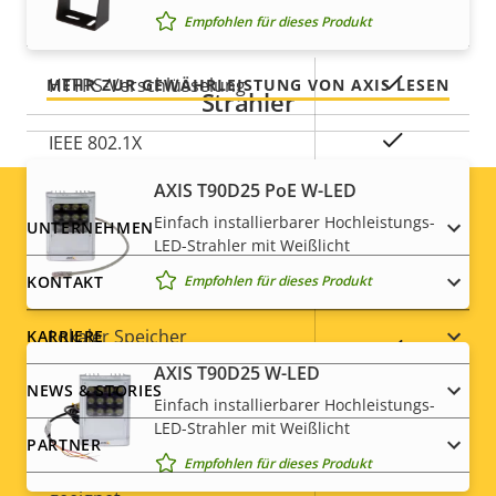
Security
Empfohlen für dieses Produkt
das, was Sie bekommen.
Eigentumsbeschreibung
Eigentumswert
Ja
HTTPS-Verschlüsselung
MEHR ZUR GEWÄHRLEISTUNG VON AXIS LESEN
Strahler
Ja
IEEE 802.1X
AXIS T90D25 PoE W-LED
Allgemein
Einfach installierbarer Hochleistungs-
Footer
UNTERNEHMEN
LED-Strahler mit Weißlicht
menu
Empfohlen für dieses Produkt
KONTAKT
Eigentumsbeschreibung
Integrierte IR-Beleuchtung
Eigentumswert
–
Lokaler Speicher
KARRIERE
Ja
(Speicherkarteneinschub)
AXIS T90D25 W-LED
NEWS & STORIES
Einfach installierbarer Hochleistungs-
Betriebstemperatur
-20 to 50 °C
LED-Strahler mit Weißlicht
PARTNER
Empfohlen für dieses Produkt
Für den Außenbereich
Ja