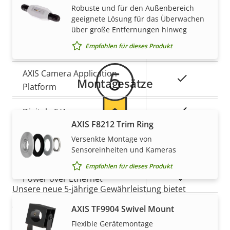
Robuste und für den Außenbereich
geeignete Lösung für das Überwachen
Gewährleistung
Alarmeingänge/-ausgänge
1/1
über große Entfernungen hinweg
Empfohlen für dieses Produkt
Serielle Anschlüsse
–
AXIS Camera Application
Ja
Montagesätze
Platform
Ja
Digitale E/A
AXIS F8212 Trim Ring
5-Jahres-Gewährleistung für
Versenkte Montage von
Netzwerk
Sensoreinheiten und Kameras
ein sicheres Gefühl
Empfohlen für dieses Produkt
Eigentumsbeschreibung
Eigentumswert
Ja
Power over Ethernet
Unsere neue 5-jährige Gewährleistung bietet
jahrelangen störungsfreien Betrieb und Kontrolle
PoE-Klasse
2
AXIS TF9904 Swivel Mount
über Ihre Kosten. Es gibt keine Überraschungen im
Flexible Gerätemontage
Kleingedruckten – was wir versprechen, ist genau