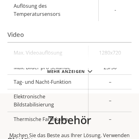
Auflösung des
-
Temperatursensors
Video
Eigentumsbeschreibung
Max. Videoauflösung
Eigentumswert
1280x720
Max. Bilder pro Sekunde
25/30
MEHR ANZEIGEN
Tag- und Nacht-Funktion
–
Elektronische
–
Bildstabilisierung
Zubehör
Thermische Farbskalen
–
Machen Sie das Beste aus Ihrer Lösung. Verwenden