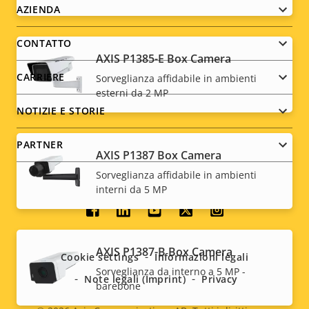
Footer
AZIENDA
menu
CONTATTO
AXIS P1385-E Box Camera
CARRIERE
Sorveglianza affidabile in ambienti
esterni da 2 MP
NOTIZIE E STORIE
PARTNER
AXIS P1387 Box Camera
Sorveglianza affidabile in ambienti
interni da 5 MP
Social
menu
AXIS P1387-B Box Camera
Cookie settings
Informazioni legali
Sorveglianza da interno a 5 MP -
Note legali (Imprint)
Privacy
barebone