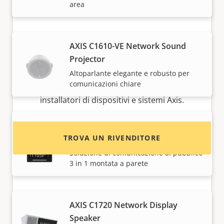
area
AXIS C1610-VE Network Sound
Projector
Desideri acquistare i dispositivi Axis?
Altoparlante elegante e robusto per
comunicazioni chiare
Trova rivenditori, integratori di sistema e
installatori di dispositivi e sistemi Axis.
AXIS C1710 Network Display
TROVA UN RIVENDITORE
Speaker
Soluzione di comunicazione al pubblico
3 in 1 montata a parete
AXIS C1720 Network Display
Speaker