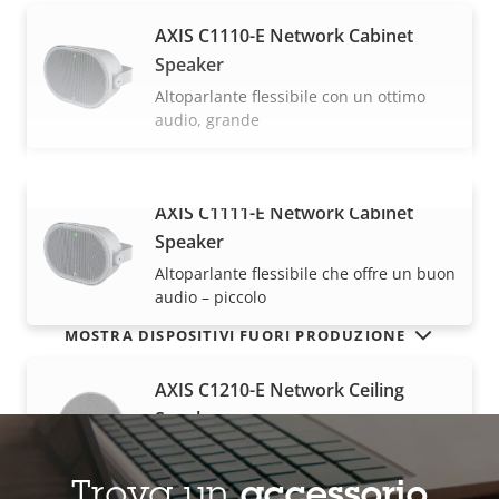
AXIS C1110-E Network Cabinet
Speaker
Altoparlante flessibile con un ottimo
audio, grande
AXIS C1111-E Network Cabinet
VISUALIZZA DI PIÙ
Speaker
Altoparlante flessibile che offre un buon
audio – piccolo
MOSTRA DISPOSITIVI FUORI PRODUZIONE
AXIS C1210-E Network Ceiling
Speaker
Installazione a soffitto discreta, grandi
dimensioni
Trova un
accessorio