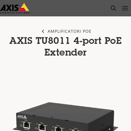
Salta
open s
Op
Clo
al
contenuto
principale
AMPLIFICATORI POE
AXIS TU8011 4-port PoE
Extender