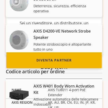
Deterrenza, sicurezza, efficienza
operativa
Diventa partner
Sei un rivenditore, un distributore, un
installatore o un integratore di sistemi?
AXIS D4200-VE Network Strobe
Abbiamo partner in quasi tutti i paesi del
Speaker
mondo. Scopri come diventarlo!
Potente stroboscopio e altoparlante
tutto in uno
DIVENTA PARTNER
Body worn
Codice articolo per ordine
AXIS W401 Body Worn Activation
AXIS TU8011 4-port PoE
Kit
Extender
Attivazione automatica delle telecamere
AR, AU, BR, CN, EU, IN, JP, KR,
indossabili
UK, US