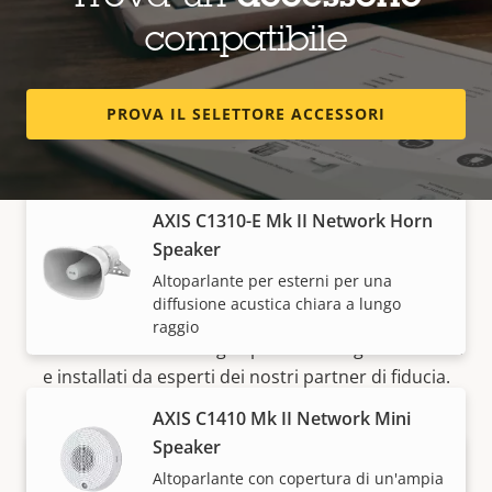
compatibile
AXIS C1211-E Network Ceiling
Speaker
PROVA IL SELETTORE ACCESSORI
Installazione a discreta soffitto: piccola
AXIS C1310-E Mk II Network Horn
Speaker
Come acquistare
Altoparlante per esterni per una
diffusione acustica chiara a lungo
raggio
Le soluzioni Axis e i singoli prodotti vengono venduti
e installati da esperti dei nostri partner di fiducia.
AXIS C1410 Mk II Network Mini
Speaker
Altoparlante con copertura di un'ampia