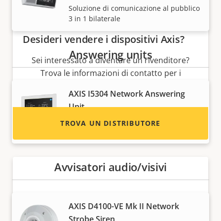
Soluzione di comunicazione al pubblico
3 in 1 bilaterale
Desideri vendere i dispositivi Axis?
Answering units
Sei interessato a diventare un rivenditore?
Trova le informazioni di contatto per i
distributori di dispositivi e sistemi Axis.
AXIS I5304 Network Answering
Unit
Dispositivo di comunicazione elegante e
TROVA UN DISTRIBUTORE
versatile
Avvisatori audio/visivi
AXIS D4100-VE Mk II Network
Strobe Siren