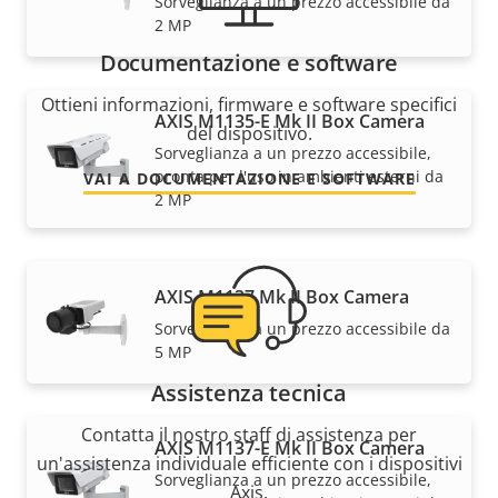
Sorveglianza a un prezzo accessibile da
2 MP
Documentazione e software
Ottieni informazioni, firmware e software specifici
AXIS M1135-E Mk II Box Camera
del dispositivo.
Sorveglianza a un prezzo accessibile,
pronta per l'uso in ambienti esterni da
VAI A DOCUMENTAZIONE E SOFTWARE
2 MP
AXIS M1137 Mk II Box Camera
Sorveglianza a un prezzo accessibile da
5 MP
Assistenza tecnica
Contatta il nostro staff di assistenza per
AXIS M1137-E Mk II Box Camera
un'assistenza individuale efficiente con i dispositivi
Sorveglianza a un prezzo accessibile,
Axis.