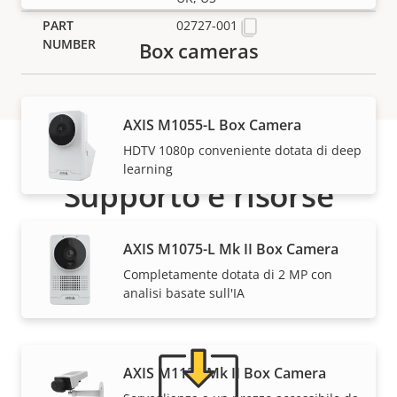
02727-001
Box cameras
AXIS M1055-L Box Camera
HDTV 1080p conveniente dotata di deep
learning
Supporto e risorse
Hai bisogno di informazioni sui dispositivi Axis, su
AXIS M1075-L Mk II Box Camera
software o di aiuto da uno dei nostri esperti?
Completamente dotata di 2 MP con
analisi basate sull'IA
AXIS M1135 Mk II Box Camera