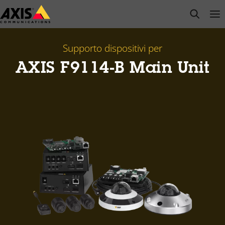
Salta
open s
Op
Clo
al
contenuto
principale
Supporto dispositivi per
AXIS F9114-B Main Unit