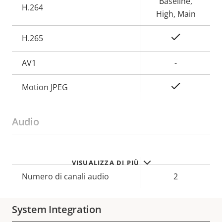
proprietà
proprietà
Baseline,
H.264
High, Main
Sì
H.265
AV1
-
Sì
Motion JPEG
Audio
Descrizione
Valore
Sì
Supporto audio
VISUALIZZA DI PIÙ
della
della
proprietà
Numero di canali audio
proprietà
2
System Integration