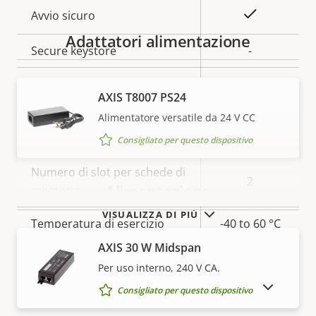
proprietà
proprietà
Sì
Avvio sicuro
Adattatori alimentazione
Secure keystore
-
Axis Edge Vault
–
AXIS T8007 PS24
Alimentatore versatile da 24 V CC
General
Consigliato per questo dispositivo
Descrizione
Numero di slot per schede di
Valore
2
Alimentazione
della
memoria
della
proprietà
proprietà
VISUALIZZA DI PIÙ
Temperatura di esercizio
-40 to 60 °C
AXIS 30 W Midspan
Classificazione IP
-
Per uso interno, 240 V CA.
MOSTRA DISPOSITIVI FUORI PRODUZIONE
Accelerometro integrato
–
Consigliato per questo dispositivo