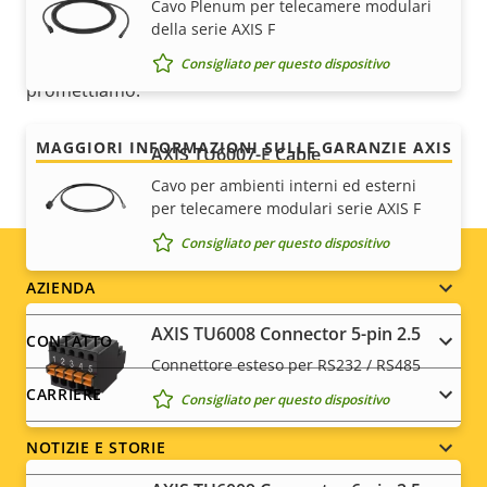
funzionamento senza problemi e contenimento dei
Cavo Plenum per telecamere modulari
della serie AXIS F
costi. E non ci sono sorprese nascoste nelle clausole
scritte in piccolo: otterrai esattamente quello che
Consigliato per questo dispositivo
promettiamo.
MAGGIORI INFORMAZIONI SULLE GARANZIE AXIS
AXIS TU6007-E Cable
Cavo per ambienti interni ed esterni
per telecamere modulari serie AXIS F
Consigliato per questo dispositivo
Footer
AZIENDA
menu
AXIS TU6008 Connector 5-pin 2.5
CONTATTO
Connettore esteso per RS232 / RS485
CARRIERE
Consigliato per questo dispositivo
NOTIZIE E STORIE