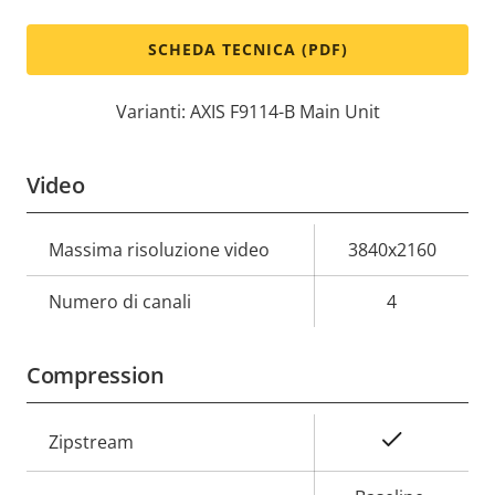
SCHEDA TECNICA (PDF)
Varianti: AXIS F9114-B Main Unit
Video
Descrizione
Massima risoluzione video
Valore
3840x2160
della
della
Numero di canali
4
proprietà
proprietà
Compression
Descrizione
Valore
Sì
Zipstream
della
della