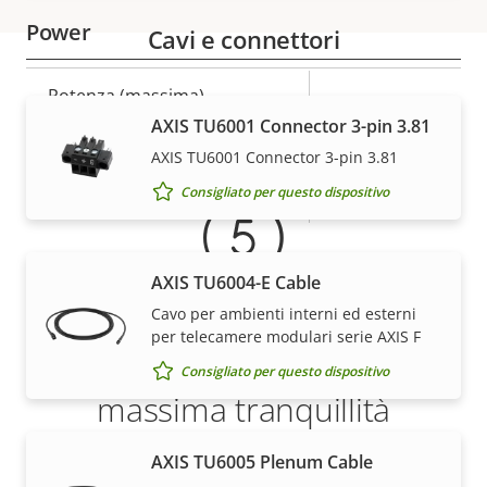
Power
Cavi e connettori
Descrizione
Potenza (massima)
Valore
-
Garanzia
della
della
AXIS TU6001 Connector 3-pin 3.81
Potenza (media)
11.00 W
proprietà
proprietà
AXIS TU6001 Connector 3-pin 3.81
Consigliato per questo dispositivo
Tensione CC in ingresso
10-48 V
AXIS TU6004-E Cable
Cavo per ambienti interni ed esterni
per telecamere modulari serie AXIS F
5 anni di garanzia per la
Consigliato per questo dispositivo
massima tranquillità
AXIS TU6005 Plenum Cable
La nostra nuova garanzia di 5 anni offre anni di