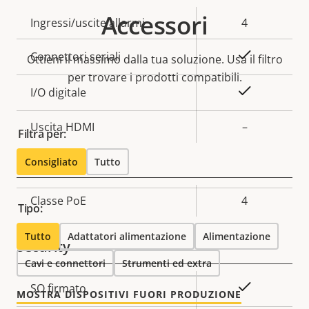
Accessori
Descrizione
Ingressi/uscite allarmi
Valore
4
della
della
Sì
Connettori seriali
proprietà
proprietà
Ottieni il massimo dalla tua soluzione. Usa il filtro
per trovare i prodotti compatibili.
Sì
I/O digitale
Uscita HDMI
–
Filtra per:
Network
Consigliato
Tutto
Descrizione
Classe PoE
Valore
4
Tipo:
della
della
proprietà
proprietà
Tutto
Adattatori alimentazione
Alimentazione
Security
Cavi e connettori
Strumenti ed extra
Descrizione
Valore
Sì
SO firmato
MOSTRA DISPOSITIVI FUORI PRODUZIONE
della
della