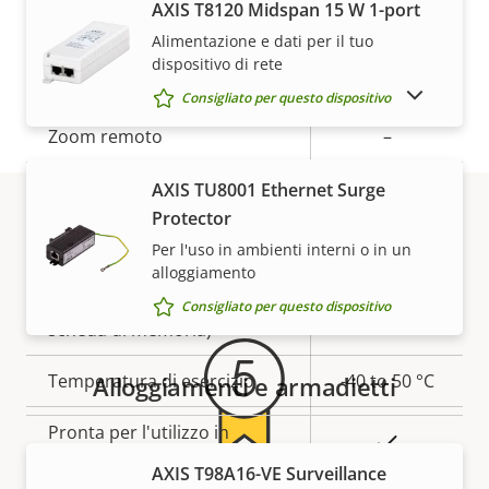
AXIS T8120 Midspan 15 W 1-port
Generale
Alimentazione e dati per il tuo
dispositivo di rete
Descrizione
Messa a fuoco remota
Valore
–
MOSTRA DISPOSITIVI FUORI PRODUZIONE
Consigliato per questo dispositivo
della
della
Zoom remoto
–
proprietà
proprietà
Sì
IR incorporata
AXIS TU8001 Ethernet Surge
Protector
Sì
OptimizedIR
Per l'uso in ambienti interni o in un
Garanzia
alloggiamento
Archiviazione locale (slot per
Consigliato per questo dispositivo
Sì
scheda di memoria)
Temperatura di esercizio
-40 to 50 °C
Alloggiamenti e armadietti
Pronta per l'utilizzo in
Sì
ambienti esterni
AXIS T98A16-VE Surveillance