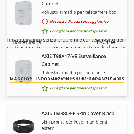
5 anni di garanzia per la
Cabinet
Classe di resistenza agli atti
IK10
Robusto armadio per telecamere box
vandalici
massima tranquillità
Necessita di accessorio aggiuntivo
Classificazione IP
IP66
Consigliato per questo dispositivo
La nostra nuova garanzia di 5 anni offre anni di
funzionamento senza problemi e contenimento dei
Sostenibilità
PVC free
costi. E non ci sono sorprese nascoste nelle clausole
scritte in piccolo: otterrai esattamente quello che
AXIS T98A17-VE Surveillance
promettiamo.
Cabinet
Robusto armadio per una facile
installazione delle telecamere a cupola
MAGGIORI INFORMAZIONI SULLE GARANZIE AXIS
Consigliato per questo dispositivo
AXIS TM3808-E Skin Cover Black
Skin pronta per l'uso in ambienti
Codici
esterni