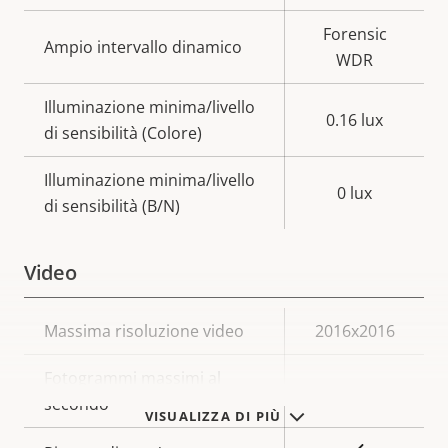
Forensic
Ampio intervallo dinamico
WDR
Illuminazione minima/livello
0.16 lux
di sensibilità (Colore)
Illuminazione minima/livello
0 lux
di sensibilità (B/N)
Video
Descrizione
Massima risoluzione video
Valore
2016x2016
della
della
Fotogrammi massimi al
proprietà
proprietà
50/60
secondo
VISUALIZZA DI PIÙ