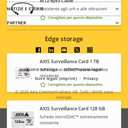
M12-RJ45 Cable
Resistente agli urti e alle vibrazioni
NOTIZIE E STORIE
Consigliato per questo dispositivo
PARTNER
Edge storage
Social
AXIS Surveillance Card 1 TB
menu
Cookie settings
Informazioni legali
Scheda microSDXC™ estremamente
resistente
Note legali (Imprint)
Privacy
Consigliato per questo dispositivo
© 2026
Axis Communications AB. Tutti i diritti sono
riservati.
Legal
AXIS Surveillance Card 128 GB
menu
Scheda microSDXC™ estremamente
resistente