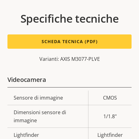
Specifiche tecniche
SCHEDA TECNICA (PDF)
Varianti: AXIS M3077-PLVE
Videocamera
Descrizione
Sensore di immagine
Valore
CMOS
della
della
Dimensioni sensore di
proprietà
proprietà
1/1.8"
immagine
Lightfinder
Lightfinder