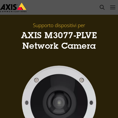
Salta
open s
Op
Clo
al
contenuto
principale
Supporto dispositivi per
AXIS M3077-PLVE
Network Camera