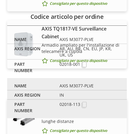
Consigliato per questo dispositivo
Codice articolo per ordine
AXIS TQ1817-VE Surveillance
Cabinet
AXIS M3077-PLVE
Armadio ampliato per l'installazione di
AR, AU, BR, CN, EU, JP, KR,
telecamere a cupola
UK, US
Consigliato per questo dispositivo
02018-001
Cavi e connettori
AXIS M3077-PLVE
IN
02018-113
AXIS Long Range PoE Extender Kit
Soluzione solida per la copertura di
lunghe distanze
Consigliato per questo dispositivo