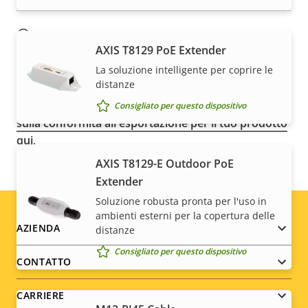
NOTA
AXIS T8129 PoE Extender
I dispositivi Axis possono essere soggetti alle
La soluzione intelligente per coprire le
normative sul controllo delle esportazioni degli Stati
distanze
Uniti e dell'UE, oltre ad altre legislazioni nazionali sul
controllo delle esportazioni. Trova
le informazioni
Consigliato per questo dispositivo
sulla conformità all'esportazione per il tuo prodotto
qui
.
AXIS T8129-E Outdoor PoE
Extender
Soluzione robusta pronta per l'uso in
ambienti esterni per la copertura delle
Footer
AZIENDA
distanze
Consigliato per questo dispositivo
menu
CONTATTO
CARRIERE