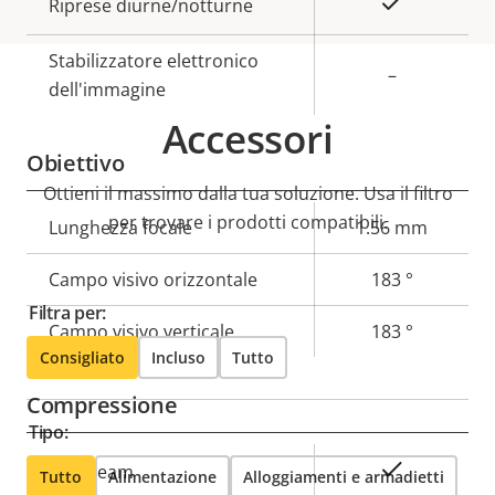
Sì
Riprese diurne/notturne
Stabilizzatore elettronico
–
dell'immagine
Accessori
Obiettivo
Ottieni il massimo dalla tua soluzione. Usa il filtro
per trovare i prodotti compatibili.
Descrizione
Lunghezza focale
Valore
1.56 mm
della
della
Campo visivo orizzontale
183 °
proprietà
proprietà
Filtra per:
Campo visivo verticale
183 °
Consigliato
Incluso
Tutto
Compressione
Tipo:
Descrizione
Valore
Sì
Zipstream
Tutto
Alimentazione
Alloggiamenti e armadietti