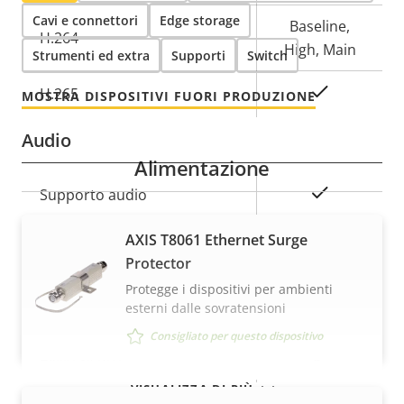
della
della
Cavi e connettori
Edge storage
proprietà
proprietà
Baseline,
H.264
High, Main
Strumenti ed extra
Supporti
Switch
Sì
H.265
MOSTRA DISPOSITIVI FUORI PRODUZIONE
Audio
Alimentazione
Descrizione
Valore
Sì
Supporto audio
della
della
proprietà
AXIS T8061 Ethernet Surge
proprietà
Sicurezza
Protector
Protegge i dispositivi per ambienti
esterni dalle sovratensioni
Descrizione
Valore
Sì
SO firmato
della
della
Consigliato per questo dispositivo
proprietà
proprietà
Sì
Avvio sicuro
VISUALIZZA DI PIÙ