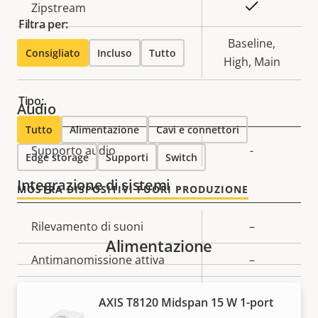
Descrizione
Valore
Sì
Zipstream
Filtra per:
della
della
proprietà
proprietà
Baseline,
H.264
Consigliato
Incluso
Tutto
High, Main
Tipo:
Audio
Tutto
Alimentazione
Cavi e connettori
Descrizione
Supporto audio
Valore
-
Edge storage
Supporti
Switch
della
della
Integrazione di sistemi
proprietà
proprietà
MOSTRA DISPOSITIVI FUORI PRODUZIONE
Descrizione
Rilevamento di suoni
Valore
–
Alimentazione
della
della
Antimanomissione attiva
–
proprietà
proprietà
Ingressi/uscite allarmi
-
AXIS T8120 Midspan 15 W 1-port