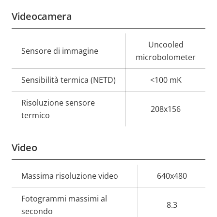
Videocamera
Descrizione
Valore
Uncooled
Sensore di immagine
della
della
microbolometer
proprietà
proprietà
Sensibilità termica (NETD)
<100 mK
Risoluzione sensore
208x156
termico
Video
Descrizione
Massima risoluzione video
Valore
640x480
della
della
Fotogrammi massimi al
proprietà
proprietà
8.3
secondo