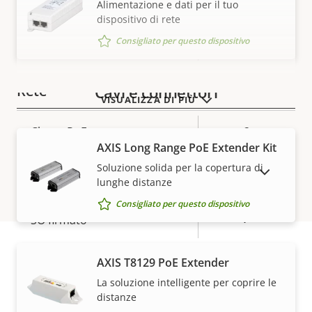
Alimentazione e dati per il tuo
Connettori seriali
–
dispositivo di rete
Sì
Video motion detection
Consigliato per questo dispositivo
Rete
Cavi e connettori
VISUALIZZA DI PIÙ
Descrizione
Classe PoE
Valore
2
AXIS Long Range PoE Extender Kit
della
della
proprietà
proprietà
Soluzione solida per la copertura di
MOSTRA DISPOSITIVI FUORI PRODUZIONE
Sicurezza
lunghe distanze
Consigliato per questo dispositivo
Descrizione
Valore
Sì
SO firmato
della
della
proprietà
proprietà
AXIS T8129 PoE Extender
Generale
Garanzia
La soluzione intelligente per coprire le
distanze
Descrizione
Archiviazione locale (slot per
Valore