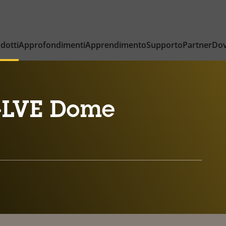
dotti
Approfondimenti
Apprendimento
Supporto
Partner
Dov
-LVE Dome