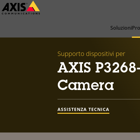
Salta
al
contenuto
Soluzioni
Pro
principale
Supporto dispositivi per
AXIS P3268
Camera
ASSISTENZA TECNICA