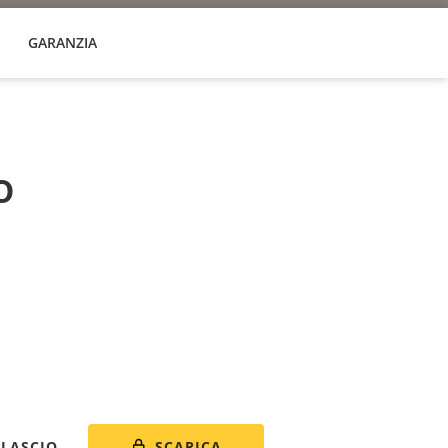
GARANZIA
o
SCARICA
ILASCIO