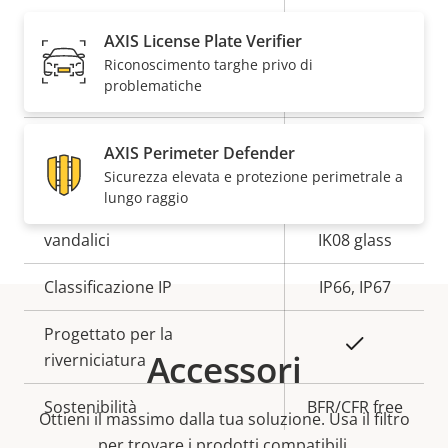
Archiviazione locale (slot per
Sì
AXIS License Plate Verifier
scheda di memoria)
Riconoscimento targhe privo di
problematiche
Temperatura di esercizio
-40 to 60 °C
Pronta per l'utilizzo in
Sì
AXIS Perimeter Defender
ambienti esterni
Sicurezza elevata e protezione perimetrale a
lungo raggio
Classe di resistenza agli atti
IK10 body,
vandalici
IK08 glass
Classificazione IP
IP66, IP67
Progettato per la
Sì
Accessori
riverniciatura
Sostenibilità
BFR/CFR free
Ottieni il massimo dalla tua soluzione. Usa il filtro
per trovare i prodotti compatibili.