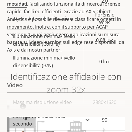
2.0
metadati
, facilitando funzionalità di ricerca forense
rapide, facili ed efficienti. Grazie ad AXIS Object
Forensic
Ampio intervallo dinamico
Analytics è possibile rilevare e classificare oggetti in
WDR
movimento. Inoltre, con il supporto per ACAP
versione 4, puoi aggiungere applicazioni su misura
Illuminazione minima/livello
0.08 lux
basate sul deep learning sull'edge rese disponibili da
di sensibilità (Colore)
Axis e dai nostri partner.
Illuminazione minima/livello
0 lux
di sensibilità (B/N)
Identificazione affidabile con
Video
zoom 32x
Descrizione
Massima risoluzione video
Valore
2880x1620
della
della
Fotogrammi massimi al
proprietà
proprietà
90
VISUALIZZA DI PIÙ
secondo