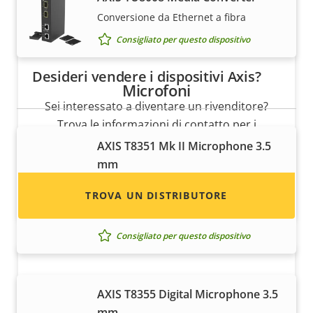
Conversione da Ethernet a fibra
Consigliato per questo dispositivo
Desideri vendere i dispositivi Axis?
Microfoni
Sei interessato a diventare un rivenditore?
Trova le informazioni di contatto per i
distributori di dispositivi e sistemi Axis.
AXIS T8351 Mk II Microphone 3.5
mm
Microfono analogico ad alte prestazioni
TROVA UN DISTRIBUTORE
e a bassa rumorosità per qualità audio
eccellente
Consigliato per questo dispositivo
AXIS T8355 Digital Microphone 3.5
mm