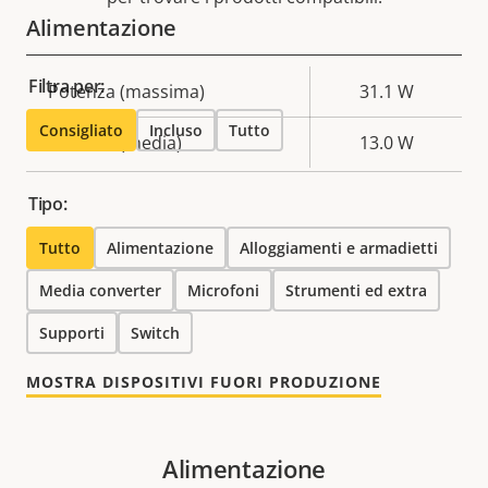
Alimentazione
Filtra per:
Descrizione
Potenza (massima)
Valore
31.1 W
della
della
Consigliato
Incluso
Tutto
Potenza (media)
13.0 W
proprietà
proprietà
Tipo:
Tutto
Alimentazione
Alloggiamenti e armadietti
Media converter
Microfoni
Strumenti ed extra
Supporti
Switch
MOSTRA DISPOSITIVI FUORI PRODUZIONE
Alimentazione