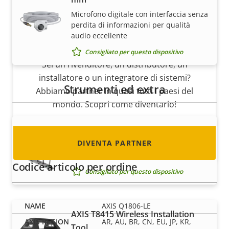
Microfono digitale con interfaccia senza
perdita di informazioni per qualità
audio eccellente
Diventa partner
Consigliato per questo dispositivo
Sei un rivenditore, un distributore, un
installatore o un integratore di sistemi?
Strumenti ed extra
Abbiamo partner in quasi tutti i paesi del
mondo. Scopri come diventarlo!
AXIS Bird Control Spike
DIVENTA PARTNER
Mantieni pulite le telecamere di rete
esterne
Codice articolo per ordine
Consigliato per questo dispositivo
AXIS Q1806-LE
AXIS T8415 Wireless Installation
AR, AU, BR, CN, EU, JP, KR,
Tool