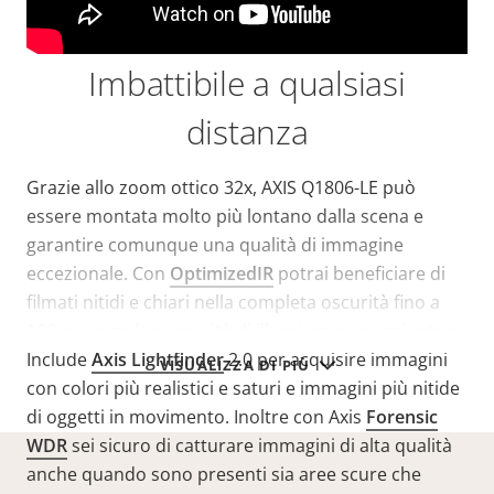
Imbattibile a qualsiasi
distanza
Grazie allo zoom ottico 32x, AXIS Q1806-LE può
essere montata molto più lontano dalla scena e
garantire comunque una qualità di immagine
eccezionale. Con
OptimizedIR
potrai beneficiare di
filmati nitidi e chiari nella completa oscurità fino a
100 m senza la necessità di illuminazione aggiuntiva.
Include
Axis Lightfinder
2.0 per acquisire immagini
VISUALIZZA DI PIÙ
con colori più realistici e saturi e immagini più nitide
di oggetti in movimento. Inoltre con Axis
Forensic
WDR
sei sicuro di catturare immagini di alta qualità
anche quando sono presenti sia aree scure che