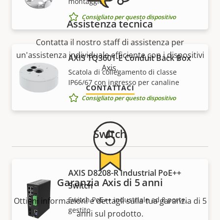
montaggio
Consigliato per questo dispositivo
Assistenza tecnica
Contatta il nostro staff di assistenza per
un'assistenza individuale efficiente con i dispositivi
AXIS TQ3601-E Conduit Back Box
Axis.
Scatola di collegamento di classe
IP66/67 con ingresso per canaline
CONTATTACI
Consigliato per questo dispositivo
Switch
AXIS D8208-R Industrial PoE++
Garanzia Axis di 5 anni
Switch
Switch PoE++ industriale ad 8 porte,
Ottieni informazioni e dettagli sulla tua garanzia di 5
gestito
anni sul prodotto.