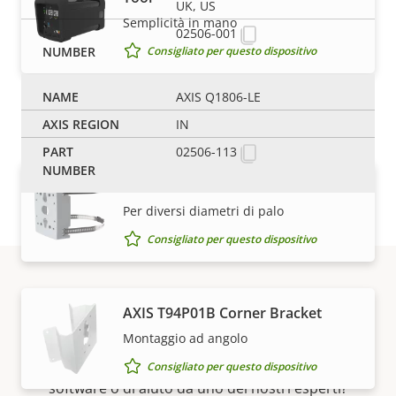
UK, US
Semplicità in mano
02506-001
Consigliato per questo dispositivo
AXIS Q1806-LE
Supporti
IN
02506-113
AXIS T91B47 Pole Mount
Per diversi diametri di palo
Consigliato per questo dispositivo
Supporto e risorse
AXIS T94P01B Corner Bracket
Montaggio ad angolo
Hai bisogno di informazioni sui dispositivi Axis, su
Consigliato per questo dispositivo
software o di aiuto da uno dei nostri esperti?