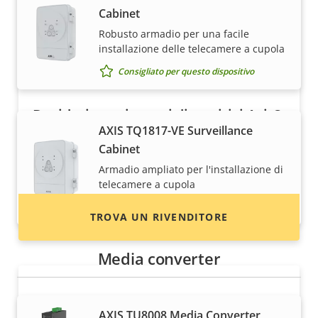
Cabinet
Robusto armadio per una facile
installazione delle telecamere a cupola
Consigliato per questo dispositivo
Desideri acquistare i dispositivi Axis?
AXIS TQ1817-VE Surveillance
Trova rivenditori, integratori di sistema e
Cabinet
installatori di dispositivi e sistemi Axis.
Armadio ampliato per l'installazione di
telecamere a cupola
Consigliato per questo dispositivo
TROVA UN RIVENDITORE
Media converter
AXIS TU8008 Media Converter