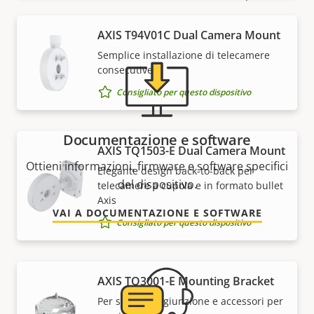
AXIS T94V01C Dual Camera Mount
Semplice installazione di telecamere
consecutive
Consigliato per questo dispositivo
Documentazione e software
AXIS TQ1503-E Dual Camera Mount
Ottieni informazioni, firmware e software specifici
Elegante design back-to-back per
del dispositivo.
telecamere a cupola e in formato bullet
Axis
VAI A DOCUMENTAZIONE E SOFTWARE
Consigliato per questo dispositivo
AXIS TQ3001-E Mounting Bracket
Per scatole di giunzione e accessori per