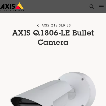
Salta
open s
Op
Clo
al
contenuto
principale
AXIS Q18 SERIES
AXIS Q1806-LE Bullet
Camera