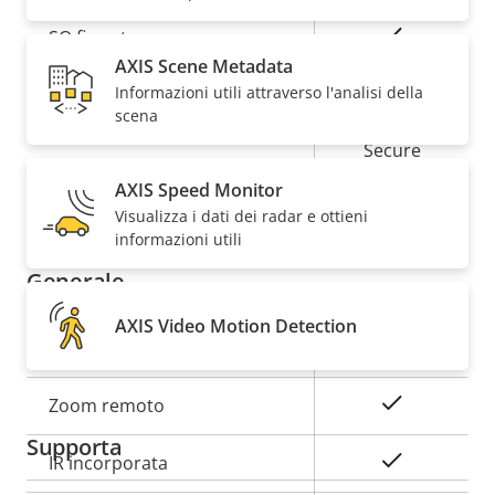
Descrizione
Valore
Sì
SO firmato
della
della
AXIS Scene Metadata
proprietà
proprietà
Sì
Informazioni utili attraverso l'analisi della
Avvio sicuro
scena
Secure
Secure keystore
Element (CC
AXIS Speed Monitor
EAL6+)
Visualizza i dati dei radar e ottieni
informazioni utili
Generale
AXIS Video Motion Detection
Descrizione
Valore
Sì
Messa a fuoco remota
della
della
proprietà
proprietà
Sì
Zoom remoto
Supporta
Sì
IR incorporata