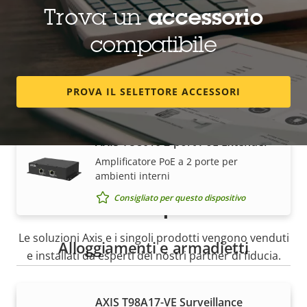
Trova un
accessorio
compatibile
AXIS TU8006 60 W Midspan
Consigliato per questo dispositivo
PROVA IL SELETTORE ACCESSORI
AXIS TU8010 2-port PoE Extender
Amplificatore PoE a 2 porte per
ambienti interni
Come acquistare
Consigliato per questo dispositivo
Le soluzioni Axis e i singoli prodotti vengono venduti
Alloggiamenti e armadietti
e installati da esperti dei nostri partner di fiducia.
AXIS T98A17-VE Surveillance