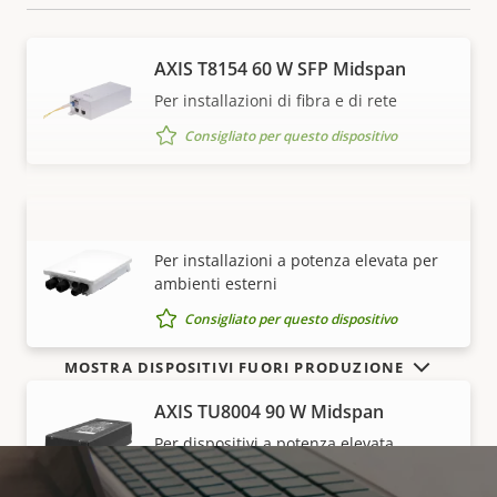
AXIS T8154 60 W SFP Midspan
Per installazioni di fibra e di rete
Consigliato per questo dispositivo
AXIS TU8002-E 90 W Midspan
VISUALIZZA DI PIÙ
Per installazioni a potenza elevata per
ambienti esterni
Consigliato per questo dispositivo
MOSTRA DISPOSITIVI FUORI PRODUZIONE
AXIS TU8004 90 W Midspan
Per dispositivi a potenza elevata
Consigliato per questo dispositivo