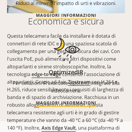
Riduci al minimo l'impatto di urti e vibrazioni.
MAGGIORI INFORMAZIONI
Economica e sicura
Questa telecamera facile da installare è dotata di
connettori di rete IDC e di una spaziosa scatola di
collegamento per una gestione sicura dei cavi. Con
l'uscita PoE, può alimentare altri dispositivi come
altoparlanti e sirene stroboscopiche. Inoltre, la
OptimizedIR
tecnologia
edge-to-edge
consente l'associazione di
altoparlanti. Grazie ad Axis
Zipstream
con H.264 e
Per soluzioni IR avanzate e potenti integrate alla
H.265, riduce sensibilmente i requisiti di larghezza di
videocamera.
banda e di spazio di archiviazione. Racchiusa in un
MAGGIORI INFORMAZIONI
robusto alloggiamento di alluminio, questa
telecamera resistente agli urti è in grado di gestire
temperature che vanno da -40 °C a 60 °C (da -40 °F a
140 °F). Inoltre,
Axis Edge Vault
, una piattaforma di