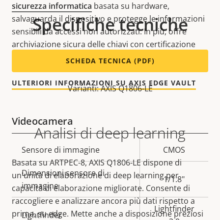
sicurezza informatica
basata su hardware,
Specifiche tecniche
salvaguarda il dispositivo e protegge le informazioni
sensibili da accessi non autorizzati. In più, offre
archiviazione sicura delle chiavi con certificazione
FIPS 140-2 livello 2.
SCHEDA TECNICA (PDF)
ULTERIORI INFORMAZIONI SU AXIS EDGE VAULT
Varianti: AXIS Q1806-LE
Videocamera
Analisi di deep learning
Descrizione
Sensore di immagine
Valore
CMOS
Basata su ARTPEC-8, AXIS Q1806-LE dispone di
della
della
Dimensioni sensore di
un'unità di elaborazione di deep learning per
proprietà
proprietà
1/1.8"
immagine
capacità di elaborazione migliorate. Consente di
raccogliere e analizzare ancora più dati rispetto a
Lightfinder
prima, su edge. Mette anche a disposizione preziosi
Lightfinder