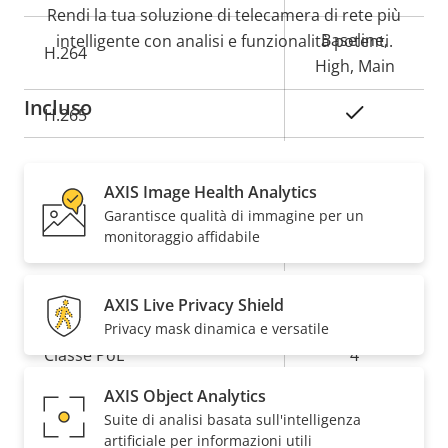
della
della
Rendi la tua soluzione di telecamera di rete più
proprietà
proprietà
Baseline,
intelligente con analisi e funzionalità potenti.
H.264
High, Main
Incluso
Sì
H.265
Audio
AXIS Image Health Analytics
Garantisce qualità di immagine per un
monitoraggio affidabile
Descrizione
Valore
Sì
Supporto audio
della
della
Rete
proprietà
proprietà
AXIS Live Privacy Shield
Privacy mask dinamica e versatile
Descrizione
Classe PoE
Valore
4
della
della
AXIS Object Analytics
proprietà
proprietà
Sicurezza
Suite di analisi basata sull'intelligenza
artificiale per informazioni utili