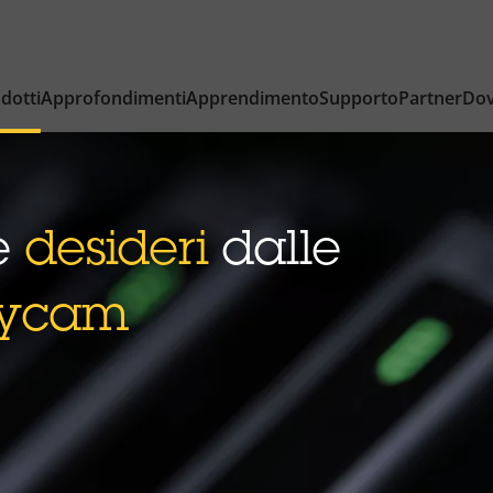
dotti
Approfondimenti
Apprendimento
Supporto
Partner
Dov
he
desideri
dalle
ycam