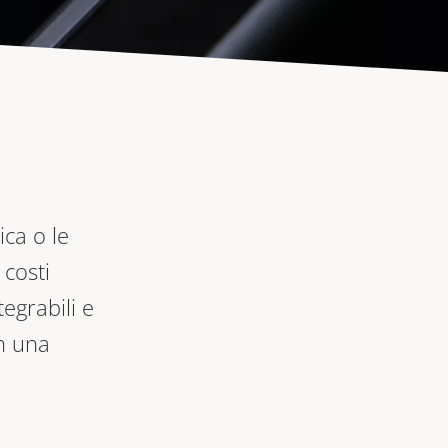
ica o le
 costi
egrabili e
n una