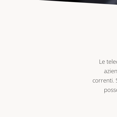
Le tele
azien
correnti.
poss