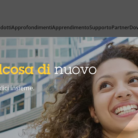
dotti
Approfondimenti
Apprendimento
Supporto
Partner
Dov
lcosa di
nuovo
lici insieme.