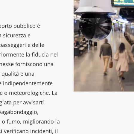
porto pubblico è
la sicurezza e
passeggeri e delle
iormente la fiducia nel
onnesse forniscono una
a qualità e una
ne indipendentemente
ne o meteorologiche. La
iata per avvisarti
 vagabondaggio,
i o fumo, migliorando la
 verificano incidenti, il