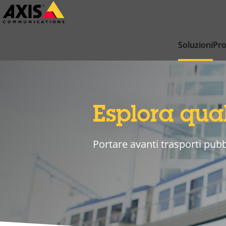
Salta
al
contenuto
Soluzioni
Pro
principale
Esplora qua
Portare avanti trasporti pubb