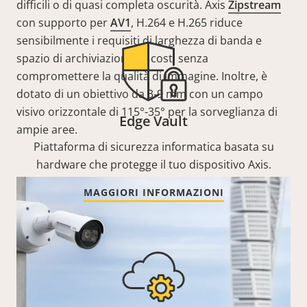
difficili o di quasi completa oscurità. Axis
Zipstream
con supporto per
AV1
, H.264 e H.265 riduce
sensibilmente i requisiti di larghezza di banda e
spazio di archiviazione e i costi senza
compromettere la qualità di immagine. Inoltre, è
dotato di un obiettivo da 3-9 mm con un campo
visivo orizzontale di 115°-35° per la sorveglianza di
Edge Vault
ampie aree.
Piattaforma di sicurezza informatica basata su
hardware che protegge il tuo dispositivo Axis.
MAGGIORI INFORMAZIONI