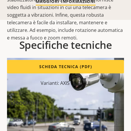
MAGGIORI INFORMAZIONI
video fluidi in situazioni in cui una telecamera è
soggetta a vibrazioni. Infine, questa robusta
telecamera è facile da installare, mantenere e
utilizzare. Ad esempio, include rotazione automatica
e messa a fuoco e zoom remoti.
Specifiche tecniche
SCHEDA TECNICA (PDF)
Varianti: AXIS P1475-LE
Videocamera
Descrizione
Sensore di immagine
Valore
CMOS
della
della