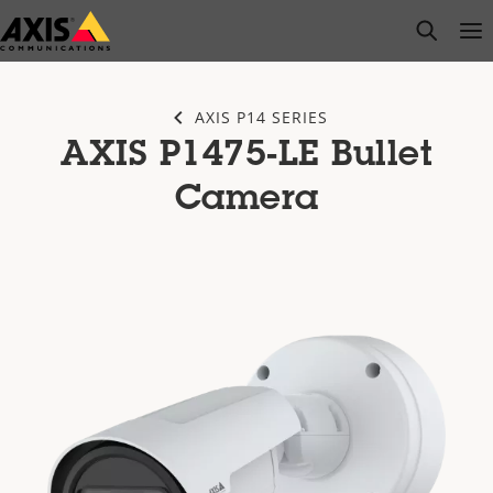
Salta
open s
Op
Clo
al
contenuto
principale
AXIS P14 SERIES
AXIS P1475-LE Bullet
Camera