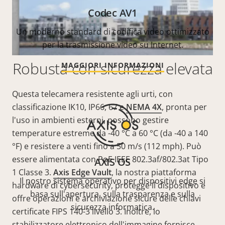
Codec AV1
Un moderno standard di codifica video ottimizzato
per la trasmissione video su Internet.
Robusta con sicurezza elevata
MAGGIORI INFORMAZIONI
Questa telecamera resistente agli urti, con
classificazione IK10, IP66, 67 e
NEMA 4X
, pronta per
l'uso in ambienti esterni, possono gestire
temperature estreme da -40 °C a 60 °C (da -40 a 140
°F) e resistere a venti fino a 50 m/s (112 mph).
Può
essere alimentata con PoE IEEE 802.3af/802.3at Tipo
AXIS OS
1 Classe 3
.
Axis Edge Vault
, la nostra piattaforma
Il nostro sistema operativo per dispositivi edge si
hardware di cybersecurity, protegge il dispositivo e
basa sull'apertura, sulla trasparenza e sulla
offre operazioni e archiviazione sicure delle chiavi
sicurezza informatica.
certificate FIPS 140-3 livello 3. Inoltre, lo
stabilizzatore elettronico dell'immagine fornisce