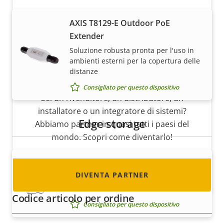
AXIS T8129-E Outdoor PoE
Extender
Soluzione robusta pronta per l'uso in
ambienti esterni per la copertura delle
distanze
Diventa partner
Consigliato per questo dispositivo
Sei un rivenditore, un distributore, un
installatore o un integratore di sistemi?
Edge storage
Abbiamo partner in quasi tutti i paesi del
mondo. Scopri come diventarlo!
AXIS Surveillance Card 1 TB
DIVENTA PARTNER
Scheda microSDXC™ estremamente
resistente
Codice articolo per ordine
Consigliato per questo dispositivo