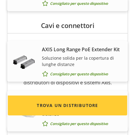
Consigliato per questo dispositivo
Cavi e connettori
AXIS Long Range PoE Extender Kit
Desideri vendere i dispositivi Axis?
Soluzione solida per la copertura di
lunghe distanze
Sei interessato a diventare un rivenditore?
Consigliato per questo dispositivo
Trova le informazioni di contatto per i
distributori di dispositivi e sistemi Axis.
AXIS T8129 PoE Extender
TROVA UN DISTRIBUTORE
La soluzione intelligente per coprire le
distanze
Consigliato per questo dispositivo