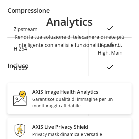
Compressione
Analytics
Descrizione
Valore
Sì
Zipstream
della
della
Rendi la tua soluzione di telecamera di rete più
proprietà
proprietà
Baseline,
intelligente con analisi e funzionalità potenti.
H.264
High, Main
Incluso
Sì
H.265
Audio
AXIS Image Health Analytics
Garantisce qualità di immagine per un
monitoraggio affidabile
Descrizione
Valore
Sì
Supporto audio
della
della
Rete
proprietà
proprietà
AXIS Live Privacy Shield
Privacy mask dinamica e versatile