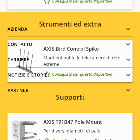
Consigliato per questo dispositivo
Strumenti ed extra
Footer
AZIENDA
menu
CONTATTO
AXIS Bird Control Spike
Mantieni pulite le telecamere di rete
CARRIERE
esterne
Consigliato per questo dispositivo
NOTIZIE E STORIE
PARTNER
Supporti
Social
AXIS T91B47 Pole Mount
Per diversi diametri di palo
menu