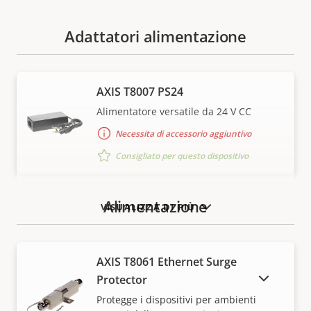
Adattatori alimentazione
AXIS T8007 PS24
Alimentatore versatile da 24 V CC
Necessita di accessorio aggiuntivo
Consigliato per questo dispositivo
Alimentazione
VISUALIZZA DI PIÙ
AXIS T8061 Ethernet Surge
MOSTRA DISPOSITIVI FUORI PRODUZIONE
Protector
Protegge i dispositivi per ambienti