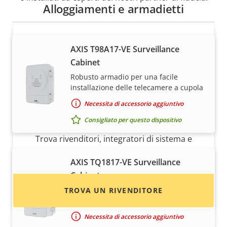
Alloggiamenti e armadietti
AXIS T98A17-VE Surveillance
Cabinet
Robusto armadio per una facile
installazione delle telecamere a cupola
Necessita di accessorio aggiuntivo
Desideri acquistare i dispositivi Axis?
Consigliato per questo dispositivo
Trova rivenditori, integratori di sistema e
installatori di dispositivi e sistemi Axis.
AXIS TQ1817-VE Surveillance
Cabinet
Armadio ampliato per l'installazione di
TROVA UN RIVENDITORE
telecamere a cupola
Necessita di accessorio aggiuntivo