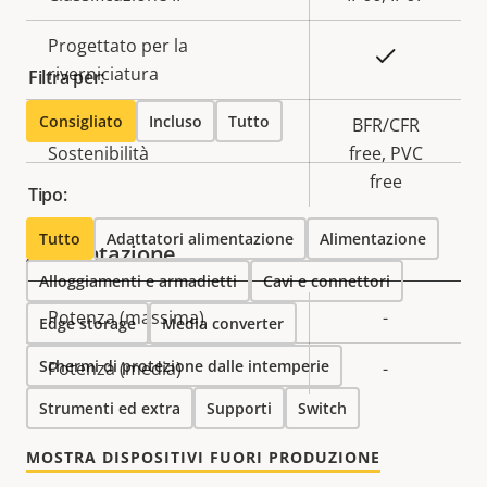
Progettato per la
Sì
riverniciatura
Filtra per:
Consigliato
Incluso
Tutto
BFR/CFR
Sostenibilità
free, PVC
free
Tipo:
Tutto
Adattatori alimentazione
Alimentazione
Alimentazione
Alloggiamenti e armadietti
Cavi e connettori
Descrizione
Potenza (massima)
Valore
-
Edge storage
Media converter
della
della
Schermi di protezione dalle intemperie
Potenza (media)
-
proprietà
proprietà
Strumenti ed extra
Supporti
Switch
MOSTRA DISPOSITIVI FUORI PRODUZIONE