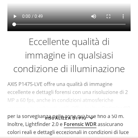
Eccellente qualità di
immagine in qualsiasi
condizione di illuminazione
AXIS P1475-LVE offre una qualità di immagine
eccellente e dettagli forensi con una risoluzione di 2
MP a 60 fps, anche in condizioni atmosferiche
avverse e in ambienti ostili. Offre inoltre
OptimizedIR
per la sorveglianza nelle zone più buie fino a 50 m.
VISUALIZZA DI PIÙ
Inoltre, Lightfinder 2.0 e
Forensic WDR
assicurano
colori reali e dettagli eccezionali in condizioni di luce