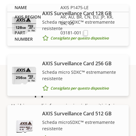
AXIS P1475-LE
AXIS Surveillance Card 128 GB
AR, AU, BR, CN, EU, JP, KR,
Scheda microSDXC™ estremamente
UK, US
resistente
03181-001
Consigliato per questo dispositivo
AXIS Surveillance Card 256 GB
Scheda micro SDXC™ estremamente
resistente
Supporto e risorse
Consigliato per questo dispositivo
Hai bisogno di informazioni sui dispositivi Axis, su
AXIS Surveillance Card 512 GB
software o di aiuto da uno dei nostri esperti?
Scheda microSDXC™ estremamente
resistente