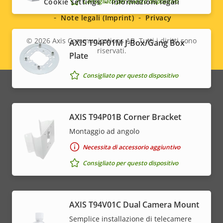
Consigliato per questo dispositivo
Cookie settings
Informazioni legali
Note legali (Imprint)
Privacy
© 2026
Axis Communications AB. Tutti i diritti sono
AXIS T94F01M J-Box/Gang Box
riservati.
Legal
Plate
menu
Consigliato per questo dispositivo
AXIS T94P01B Corner Bracket
Montaggio ad angolo
Necessita di accessorio aggiuntivo
Consigliato per questo dispositivo
AXIS T94V01C Dual Camera Mount
Semplice installazione di telecamere