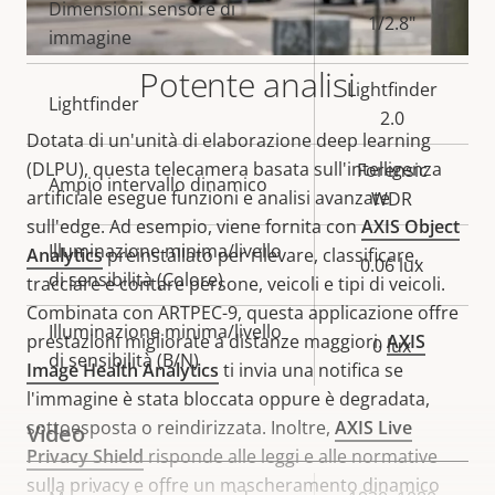
Dimensioni sensore di
proprietà
proprietà
1/2.8"
immagine
Potente analisi
Lightfinder
Lightfinder
2.0
Dotata di un'unità di elaborazione deep learning
(DLPU), questa telecamera basata sull'intelligenza
Forensic
Ampio intervallo dinamico
artificiale esegue funzioni e analisi avanzate
WDR
sull'edge. Ad esempio, viene fornita con
AXIS Object
Illuminazione minima/livello
Analytics
preinstallato per rilevare, classificare,
0.06 lux
di sensibilità (Colore)
tracciare e contare persone, veicoli e tipi di veicoli.
Combinata con ARTPEC-9, questa applicazione offre
Illuminazione minima/livello
prestazioni migliorate a distanze maggiori.
AXIS
0 lux
di sensibilità (B/N)
Image Health Analytics
ti invia una notifica se
l'immagine è stata bloccata oppure è degradata,
sottoesposta o reindirizzata. Inoltre,
AXIS Live
Video
Privacy Shield
risponde alle leggi e alle normative
sulla privacy e offre un mascheramento dinamico