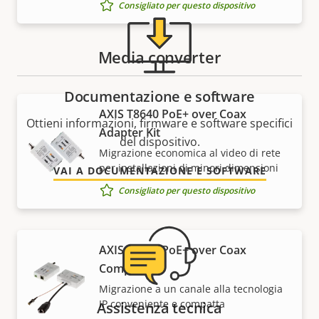
Consigliato per questo dispositivo
Media converter
Documentazione e software
AXIS T8640 PoE+ over Coax
Ottieni informazioni, firmware e software specifici
Adapter Kit
del dispositivo.
Migrazione economica al video di rete
per installazioni di minori dimensioni
VAI A DOCUMENTAZIONE E SOFTWARE
Consigliato per questo dispositivo
AXIS T8645 PoE+ over Coax
Compact Kit
Migrazione a un canale alla tecnologia
IP conveniente e compatta
Assistenza tecnica