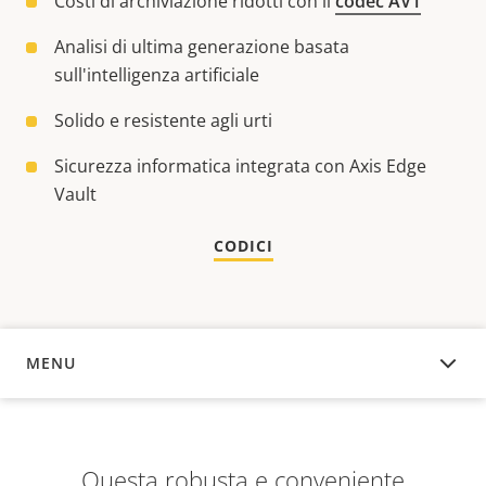
Costi di archiviazione ridotti con il
codec AV1
Analisi di ultima generazione basata
sull'intelligenza artificiale
Solido e resistente agli urti
Sicurezza informatica integrata con Axis Edge
Vault
CODICI
MENU
PANORAMICA
Questa robusta e conveniente