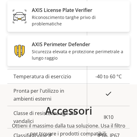
Descrizione
Valore
Sì
Messa a fuoco remota
AXIS License Plate Verifier
della
della
Riconoscimento targhe privo di
proprietà
proprietà
Sì
Zoom remoto
problematiche
Sì
IR incorporata
AXIS Perimeter Defender
Sicurezza elevata e protezione perimetrale a
Archiviazione locale (slot per
Sì
lungo raggio
scheda di memoria)
Temperatura di esercizio
-40 to 60 °C
Pronta per l'utilizzo in
Sì
ambienti esterni
Accessori
Classe di resistenza agli atti
IK10
vandalici
Ottieni il massimo dalla tua soluzione. Usa il filtro
per trovare i prodotti compatibili.
Classificazione IP
IP66, IP67