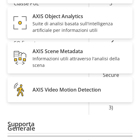
Descrizione
Classe PoE
Valore
3
della
della
AXIS Object Analytics
proprietà
proprietà
Sicurezza
Suite di analisi basata sull'intelligenza
artificiale per informazioni utili
Descrizione
Valore
Sì
SO firmato
della
della
AXIS Scene Metadata
proprietà
proprietà
Sì
Informazioni utili attraverso l'analisi della
Avvio sicuro
scena
Secure
Element (CC
AXIS Video Motion Detection
Secure keystore
EAL6+, FIPS
140-3 Level
3)
Supporta
Generale