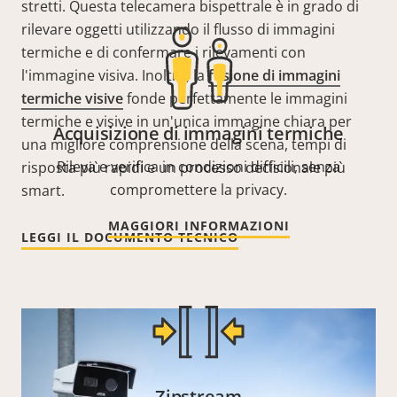
stretti. Questa telecamera bispettrale è in grado di
rilevare oggetti utilizzando il flusso di immagini
termiche e di confermare i rilevamenti con
l'immagine visiva. Inoltre, la
fusione di immagini
termiche visive
fonde perfettamente le immagini
termiche e visive in un'unica immagine chiara per
Acquisizione di immagini termiche
una migliore comprensione della scena, tempi di
Rileva e verifica in condizioni difficili, senza
risposta più rapidi e un processo decisionale più
compromettere la privacy.
smart.
MAGGIORI INFORMAZIONI
LEGGI IL DOCUMENTO TECNICO
Zipstream