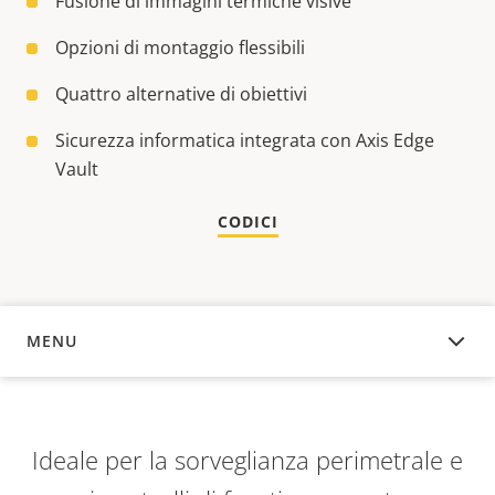
Fusione di immagini termiche visive
Opzioni di montaggio flessibili
Quattro alternative di obiettivi
Sicurezza informatica integrata con Axis Edge
Vault
CODICI
MENU
PANORAMICA
Ideale per la sorveglianza perimetrale e