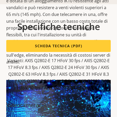
è dotata di un alloggiamento IK10 resistente agli atti
vandalici e può resistere a venti violenti superiori a
65 m/s (145 mph). Con due telecamere in una, offre
una facile installazione con un basso costo totale di
Specifiche tecniche
proprietà. Offre inoltre opzioni di montaggio
flessibili, tra cui l'installazione su unità di
posizionamento o il montaggio a parete. In più,
SCHEDA TECNICA (PDF)
questa telecamera bispettrale elabora i dati
sull'edge, eliminando la necessità di costosi server di
Varianti: AXIS Q2802-E 17 HFoV 30 fps / AXIS Q2802-E
analisi.
17 HFoV 8.3 fps / AXIS Q2802-E 24 HFoV 30 fps / AXIS
Q2802-E 63 HFoV 8.3 fps / AXIS Q2802-E 31 HFoV 8.3
fps / AXIS Q2802-E 24 HFoV 8.3 fps / AXIS Q2802-E 63
HFoV 30 fps / AXIS Q2802-E 31 HFoV 30 fps
Videocamera