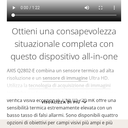
Ottieni una consapevolezza
situazionale completa con
questo dispositivo all-in-one
AXIS Q2802-E combina un sensore termico ad alta
risoluzione e un
sensore di immagine
Ultra HD.
Utilizza la
tecnologia di acquisizione di immagini
termiche
per fornire un rilevamento termico e una
verifica visiva eccezionali. L'NETD
<20 mK
offre una
VISUALIZZA DI PIÙ
sensibilità termica estremamente elevata con un
basso tasso di falsi allarmi. Sono disponibili quattro
opzioni di obiettivi per campi visivi più ampi e più