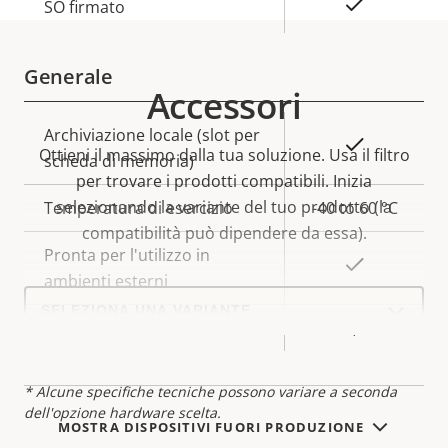
Descrizione
Valore
Sì
SO firmato
della
della
proprietà
proprietà
Generale
Accessori
Descrizione
Archiviazione locale (slot per
Valore
Sì
Ottieni il massimo dalla tua soluzione. Usa il filtro
della
scheda di memoria)
della
per trovare i prodotti compatibili.
Inizia
proprietà
proprietà
selezionando la variante del tuo prodotto (la
Temperatura di esercizio
-40 to 60 °C
compatibilità può dipendere da essa).
Pronta per l'utilizzo in
Sì
ambienti esterni
Select
a
Classificazione IP
IP66,IP67
product
variant:
* Alcune specifiche tecniche possono variare a seconda
dell'opzione hardware scelta.
MOSTRA DISPOSITIVI FUORI PRODUZIONE