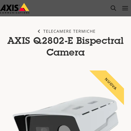
Salta
open s
Op
Clo
al
contenuto
principale
TELECAMERE TERMICHE
AXIS Q2802-E Bispectral
Camera
NUOVA