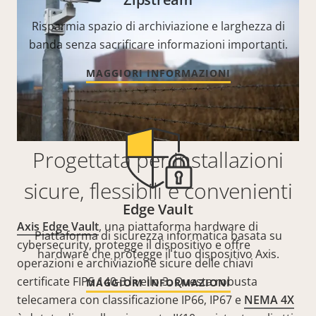
Risparmia spazio di archiviazione e larghezza di
banda senza sacrificare informazioni importanti.
MAGGIORI INFORMAZIONI
Progettata per installazioni
sicure, flessibili e convenienti
Edge Vault
Axis Edge Vault
, una piattaforma hardware di
Piattaforma di sicurezza informatica basata su
cybersecurity, protegge il dispositivo e offre
hardware che protegge il tuo dispositivo Axis.
operazioni e archiviazione sicure delle chiavi
certificate FIPS 140-3 livello 3. Questa robusta
MAGGIORI INFORMAZIONI
telecamera con classificazione IP66, IP67 e
NEMA 4X