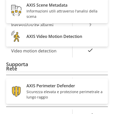
AXIS Scene Metadata
installazione specifiche. È disponibile un'ampia gamma
della
della
di opzioni di montaggio.
Informazioni utili attraverso l'analisi della
proprietà
proprietà
Sì
Antimanomissione attiva
scena
Ingressi/uscite allarmi
2
AXIS Video Motion Detection
Sì
Connettori seriali
Sì
Video motion detection
Supporta
Rete
Descrizione
Classe PoE
Valore
4
AXIS Perimeter Defender
della
della
Sicurezza elevata e protezione perimetrale a
proprietà
proprietà
lungo raggio
Sicurezza