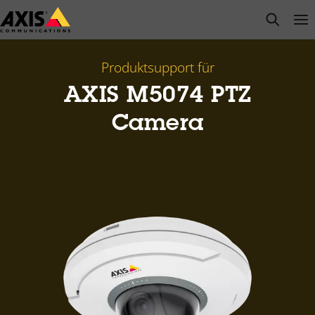
Zum
open s
Op
Clo
Hauptinhalt
springen
Produktsupport für
AXIS M5074 PTZ
Camera