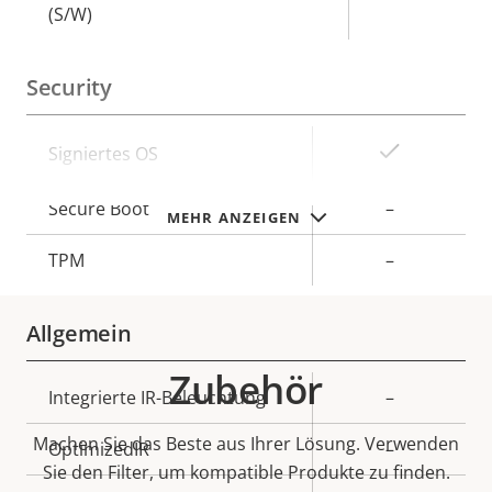
(S/W)
Security
Eigentumsbeschreibung
Eigentumswert
Ja
Signiertes OS
Secure Boot
–
MEHR ANZEIGEN
TPM
–
Allgemein
Zubehör
Eigentumsbeschreibung
Integrierte IR-Beleuchtung
Eigentumswert
–
Machen Sie das Beste aus Ihrer Lösung. Verwenden
OptimizedIR
–
Sie den Filter, um kompatible Produkte zu finden.