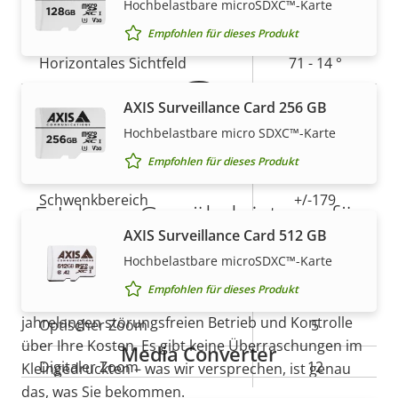
Hochbelastbare microSDXC™-Karte
Brennweite
Gewährleistung
mm
Empfohlen für dieses Produkt
Horizontales Sichtfeld
71 - 14 °
Vertikales Sichtfeld
40-8 °
AXIS Surveillance Card 256 GB
Hochbelastbare micro SDXC™-Karte
Schwenken/Neigen/Zoomen
Empfohlen für dieses Produkt
Eigentumsbeschreibung
Schwenkbereich
Eigentumswert
+/-179
5-Jahres-Gewährleistung für
AXIS Surveillance Card 512 GB
Neigungsbereich
90
ein sicheres Gefühl
Hochbelastbare microSDXC™-Karte
Rundgangüberwachung
-
Empfohlen für dieses Produkt
Unsere neue 5-jährige Gewährleistung bietet
jahrelangen störungsfreien Betrieb und Kontrolle
Optischer Zoom
5
über Ihre Kosten. Es gibt keine Überraschungen im
Media Converter
Digitaler Zoom
12
Kleingedruckten – was wir versprechen, ist genau
das, was Sie bekommen.