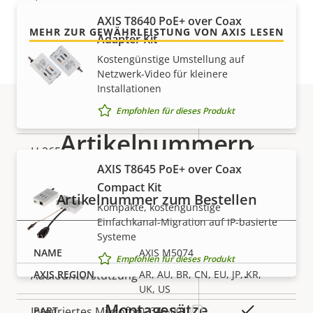
Komprimierung
AXIS T8640 PoE+ over Coax
MEHR ZUR GEWÄHRLEISTUNG VON AXIS LESEN
Adapter Kit
Kostengünstige Umstellung auf
Eigentumsbeschreibung
Eigentumswert
Ja
Zipstream
Netzwerk-Video für kleinere
Installationen
Baseline,
H.264
Empfohlen für dieses Produkt
High, Main
Artikelnummern
Ja
H.265
AXIS T8645 PoE+ over Coax
AV1
–
Compact Kit
Artikelnummer zum Bestellen
Kompakte, kostengünstige
Einfachkanal-Migration auf IP-basierte
Audio
Systeme
AXIS M5074
Empfohlen für dieses Produkt
Eigentumsbeschreibung
Eigentumswert
Ja
AR, AU, BR, CN, EU, JP, KR,
Audiounterstützung
UK, US
Montagesätze
Ja
02345-001
Integriertes Mikrofon