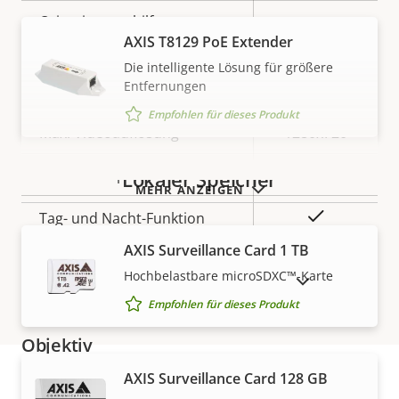
Orientierungshilfe
-
AXIS T8129 PoE Extender
Die intelligente Lösung für größere
Video
Entfernungen
Empfohlen für dieses Produkt
Eigentumsbeschreibung
Max. Videoauflösung
Eigentumswert
1280x720
Max. Bilder pro Sekunde
50/60
Lokaler Speicher
MEHR ANZEIGEN
Ja
Tag- und Nacht-Funktion
AXIS Surveillance Card 1 TB
Elektronische
–
Hochbelastbare microSDXC™-Karte
AUSLAUFPRODUKTE ANZEIGEN
Bildstabilisierung
Empfohlen für dieses Produkt
Objektiv
AXIS Surveillance Card 128 GB
Eigentumsbeschreibung
Eigentumswert
2.2 - 11.0