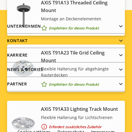
AXIS T91A13 Threaded Ceiling
Mount
Montage an Deckenelementen
Footer
UNTERNEHMEN
Empfohlen für dieses Produkt
menu
KONTAKT
AXIS T91A23 Tile Grid Ceiling
KARRIERE
Mount
Flexible Halterung für abgehängte
NEWS & STORIES
Rasterdecken
PARTNER
Empfohlen für dieses Produkt
AXIS T91A33 Lighting Track Mount
Social
Flexible Halterung für Lichtschienen
menu
Erfordert zusätzliches Zubehör
Cookie settings
Datenschutz
Impressum