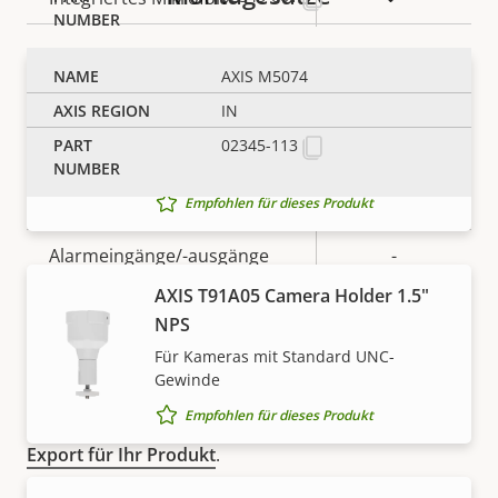
Systemintegration
AXIS M5074
AXIS T91A04 Camera Holder ¾”
IN
NPS
Eigentumsbeschreibung
Eigentumswert
Ja
Audioerkennung
Für Kameras mit Standard UNC-
02345-113
Gewinde
Ja
Active Tampering
Empfohlen für dieses Produkt
Alarmeingänge/-ausgänge
-
AXIS T91A05 Camera Holder 1.5"
HINWEIS
NPS
Netzwerk
Axis Produkte unterliegen möglicherweise den
Für Kameras mit Standard UNC-
Exportkontrollbestimmungen der USA und der EU
Gewinde
Eigentumsbeschreibung
PoE-Klasse
Eigentumswert
3
sowie anderer nationaler Exportkontrollgesetze.
Empfohlen für dieses Produkt
Finden Sie hier
Compliance-Informationen zum
Export für Ihr Produkt
.