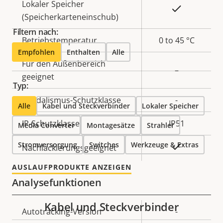
Lokaler Speicher
Ja
(Speicherkarteneinschub)
Filtern nach:
Betriebstemperatur
0 to 45 °C
Empfohlen
Enthalten
Alle
Für den Außenbereich
–
geeignet
Typ:
Vandalismus-Schutzklasse
-
Alle
Kabel und Steckverbinder
Lokaler Speicher
IP-Schutzklasse
IP51
Media Converter
Montagesätze
Strahler
Stromversorgung
Switches
Werkzeuge & Extras
Ja
Nachlackierungsgeeignet
AUSLAUFPRODUKTE ANZEIGEN
Analysefunktionen
Kabel und Steckverbinder
Eigentumsbeschreibung
Autotracking-Version
Eigentumswert
-