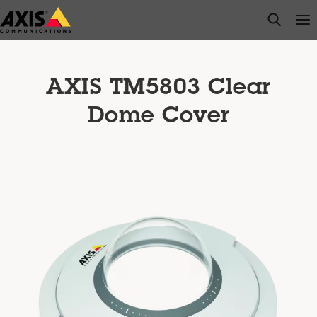
Zum
open s
Op
Clo
Hauptinhalt
springen
AXIS TM5803 Clear
Dome Cover