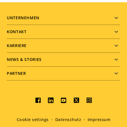
Footer
UNTERNEHMEN
menu
KONTAKT
KARRIERE
NEWS & STORIES
PARTNER
Social
menu
Cookie settings
Datenschutz
Impressum