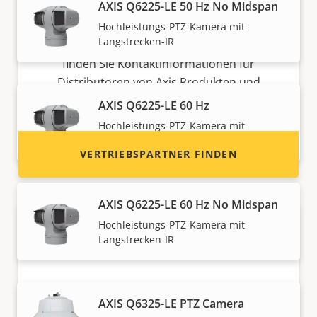
AXIS Q6225-LE 50 Hz No Midspan
verkaufen?
Hochleistungs-PTZ-Kamera mit
Langstrecken-IR
Möchten Sie ein Wiederverkäufer werden? Hier
finden Sie Kontaktinformationen für
Distributoren von Axis Produkten und
Systemen.
AXIS Q6225-LE 60 Hz
Hochleistungs-PTZ-Kamera mit
Langstrecken-IR
VERTRIEBSPARTNER FINDEN
AXIS Q6225-LE 60 Hz No Midspan
Hochleistungs-PTZ-Kamera mit
Langstrecken-IR
AXIS Q6325-LE PTZ Camera