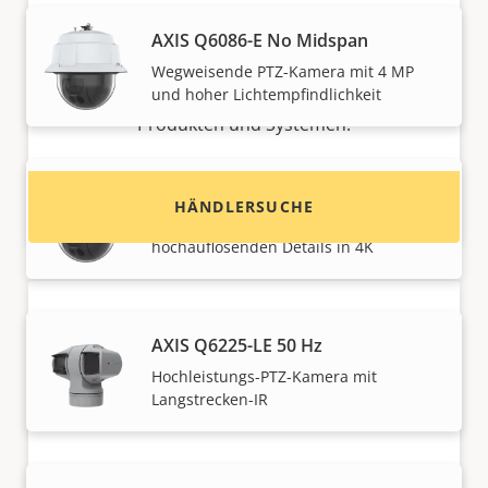
Möchten Sie Axis Produkte kaufen?
AXIS Q6086-E No Midspan
Finden Sie Wiederverkäufer,
Wegweisende PTZ-Kamera mit 4 MP
Systemintegratoren und Installateure von Axis
und hoher Lichtempfindlichkeit
Produkten und Systemen.
AXIS Q6088-E PTZ Camera
HÄNDLERSUCHE
Eine wahre PTZ-Ikone mit
hochauflösenden Details in 4K
AXIS Q6225-LE 50 Hz
Hochleistungs-PTZ-Kamera mit
Langstrecken-IR
Möchten Sie Axis Produkte