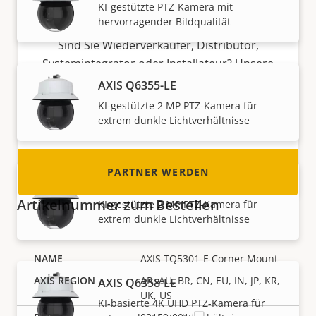
KI-gestützte PTZ-Kamera mit
Partner werden
hervorragender Bildqualität
Sind Sie Wiederverkäufer, Distributor,
Systemintegrator oder Installateur? Unsere
Partner sind in fast allen Ländern der Welt
AXIS Q6355-LE
ansässig. Erfahren Sie, wie Sie einer von ihnen
KI-gestützte 2 MP PTZ-Kamera für
werden können!
extrem dunkle Lichtverhältnisse
PARTNER WERDEN
AXIS Q6355-LE No Midspan
Artikelnummer zum Bestellen
KI-gestützte 2 MP PTZ-Kamera für
extrem dunkle Lichtverhältnisse
AXIS TQ5301-E Corner Mount
AR, AU, BR, CN, EU, IN, JP, KR,
AXIS Q6358-LE
UK, US
KI-basierte 4K UHD PTZ-Kamera für