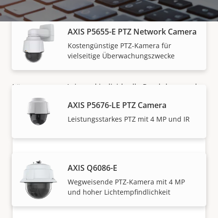
AXIS P5655-E PTZ Network Camera
Kostengünstige PTZ-Kamera für
vielseitige Überwachungszwecke
Vertrieb
Lösungen von Axis und individuelle Produkte werden
von unseren vertrauenswürdigen Partnern verkauft
AXIS P5676-LE PTZ Camera
und fachmännisch installiert.
Leistungsstarkes PTZ mit 4 MP und IR
AXIS Q6086-E
Wegweisende PTZ-Kamera mit 4 MP
und hoher Lichtempfindlichkeit