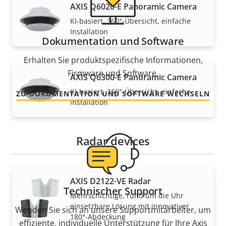
AXIS Q6020-E Panoramic Camera
KI-basiert, 360°-Übersicht, einfache
Installation
Dokumentation und Software
Erhalten Sie produktspezifische Informationen,
Firmware und Software.
AXIS Q6300-E Panoramic Camera
KI-basiert, 360°-Übersicht, einfache
ZU DOKUMENTATION UND SOFTWARE WECHSELN
Installation
Radar devices
AXIS D2122-VE Radar
Technischer Support
Mehrschichtige, rund um die Uhr
einsetzbare Lösung mit innovativer
Wenden Sie sich an unsere Supportmitarbeiter, um
180°-Abdeckung
effiziente, individuelle Unterstützung für Ihre Axis