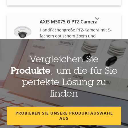
AUSLAUFPRODUKTE ANZEIGEN
AXIS M5075-G PTZ Camera
Handflächengroße PTZ-Kamera mit 5-
fachem optischem Zoom und
drahtlosem E/A
Vergleichen Sie
AXIS M5526-E PTZ Camera
Produkte
, um die für Sie
Innen- und Außenbereich, 4 MP mit 10-
fachem Zoom und Fokusabruf
perfekte Lösung zu
finden
AXIS P5654-E Mk II PTZ Camera
PROBIEREN SIE UNSERE PRODUKTAUSWAHL
Weitwinkel-PTZ mit HDTV 1080 px und
AUS
21-fachem Zoom