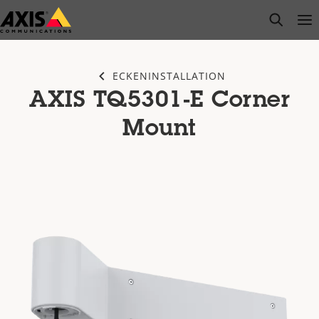
Zum
open s
Op
Clo
Hauptinhalt
springen
ECKENINSTALLATION
AXIS TQ5301-E Corner
Mount