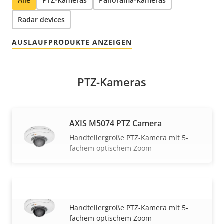
Alle
PTZ-Kameras
Panorama-Kameras
Radar devices
AUSLAUFPRODUKTE ANZEIGEN
PTZ-Kameras
AXIS M5074 PTZ Camera
Handtellergroße PTZ-Kamera mit 5-
fachem optischem Zoom
AXIS M5075 PTZ Camera
MEHR ANZEIGEN
Handtellergroße PTZ-Kamera mit 5-
fachem optischem Zoom