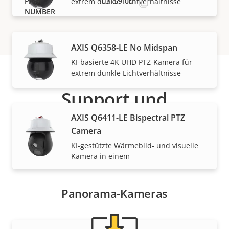
03159-001
extrem dunkle Lichtverhältnisse
AXIS Q6358-LE No Midspan
KI-basierte 4K UHD PTZ-Kamera für
extrem dunkle Lichtverhältnisse
Support und
AXIS Q6411-LE Bispectral PTZ
Ressourcen
Camera
KI-gestützte Wärmebild- und visuelle
Benötigen Sie Informationen zu Produkten von Axis,
Kamera in einem
Software oder Hilfe von einem unserer Experten?
Panorama-Kameras