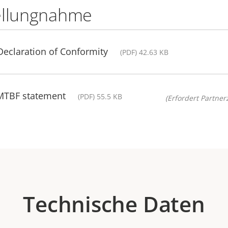
ellungnahme
Declaration of Conformity
(PDF) 42.63 KB
 MTBF statement
(PDF) 55.5 KB
(Erfordert Partnerz
Technische Daten