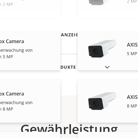
2 MP
n 2 MP
MEHR ANZEIGEN
ox Camera
AXIS
Überwachung von
5 MP
n 5 MP
AUSLAUFPRODUKTE ANZEIGEN
ox Camera
AXIS
Überwachung von
8 MP
n 8 MP
Gewährleistung