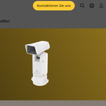
open searc
open l
an
Kontaktieren Sie uns
ellen