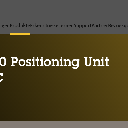
ngen
Produkte
Erkenntnisse
Lernen
Support
Partner
Bezugsqu
 Positioning Unit
C