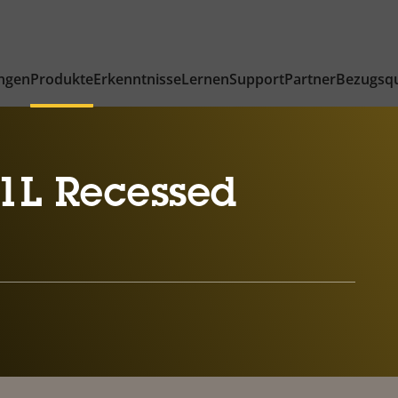
ngen
Produkte
Erkenntnisse
Lernen
Support
Partner
Bezugsqu
1L Recessed