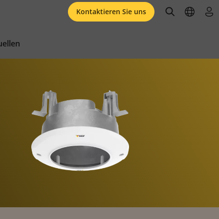
open searc
open l
an
Kontaktieren Sie uns
ellen