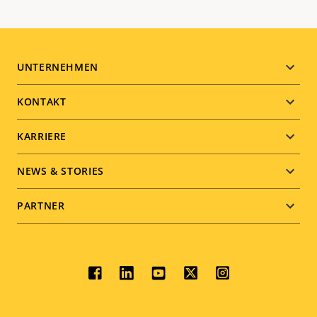
Footer
UNTERNEHMEN
menu
KONTAKT
KARRIERE
NEWS & STORIES
PARTNER
Social
menu