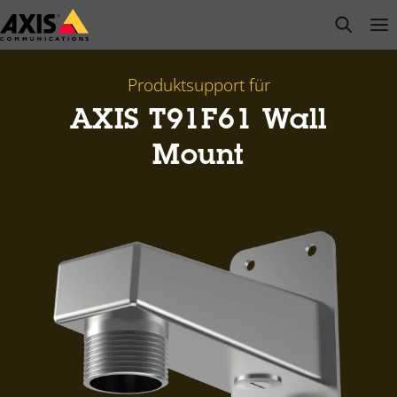
Zum
open s
Op
Clo
Hauptinhalt
springen
Produktsupport für
AXIS T91F61 Wall
Mount