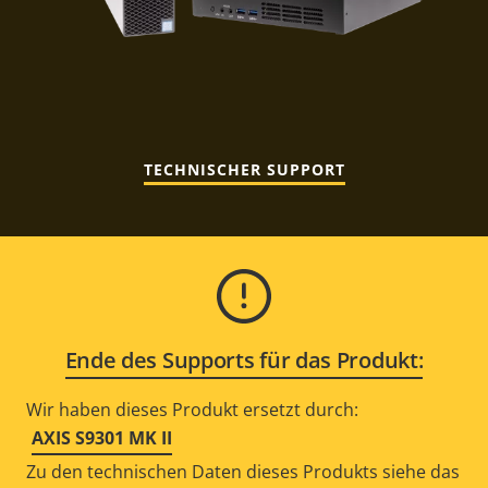
TECHNISCHER SUPPORT
Ende des Supports für das Produkt:
Wir haben dieses Produkt ersetzt durch:
AXIS S9301 MK II
Zu den technischen Daten dieses Produkts siehe das