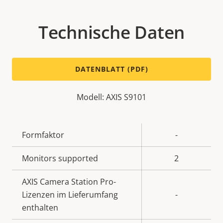
Technische Daten
DATENBLATT (PDF)
Modell: AXIS S9101
Eigentumsbeschreibung
Formfaktor
Eigentumswert
-
Monitors supported
2
AXIS Camera Station Pro-
Lizenzen im Lieferumfang
-
enthalten