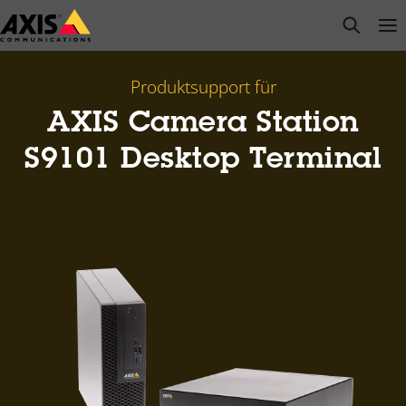
Zum
open s
Op
Clo
Hauptinhalt
springen
Produktsupport für
AXIS Camera Station
S9101 Desktop Terminal