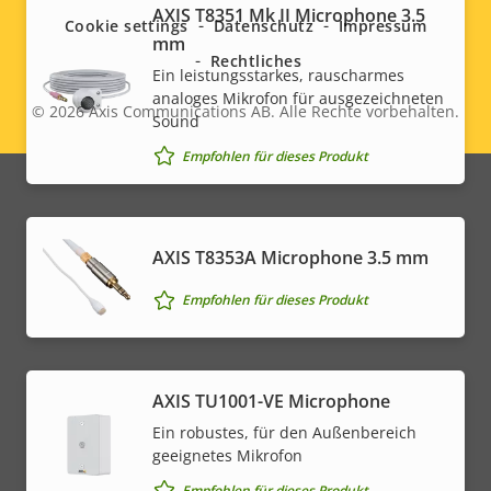
menu
AXIS T8351 Mk II Microphone 3.5
Cookie settings
Datenschutz
Impressum
mm
Rechtliches
Ein leistungsstarkes, rauscharmes
analoges Mikrofon für ausgezeichneten
© 2026
Axis Communications AB. Alle Rechte vorbehalten.
Legal
Sound
Empfohlen für dieses Produkt
menu
AXIS T8353A Microphone 3.5 mm
Empfohlen für dieses Produkt
AXIS TU1001-VE Microphone
Ein robustes, für den Außenbereich
geeignetes Mikrofon
Empfohlen für dieses Produkt