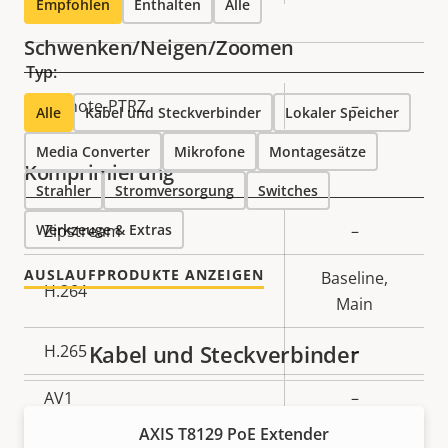
Empfohlen
Enthalten
Alle
Schwenken/Neigen/Zoomen
Typ:
Eigentumsbeschreibung
Remote-PTRZ
Eigentumswert
–
Alle
Kabel und Steckverbinder
Lokaler Speicher
Media Converter
Mikrofone
Montagesätze
Komprimierung
Strahler
Stromversorgung
Switches
Werkzeuge & Extras
Eigentumsbeschreibung
Zipstream
Eigentumswert
–
AUSLAUFPRODUKTE ANZEIGEN
Baseline,
H.264
Main
Kabel und Steckverbinder
H.265
–
AV1
–
AXIS T8129 PoE Extender
Audio