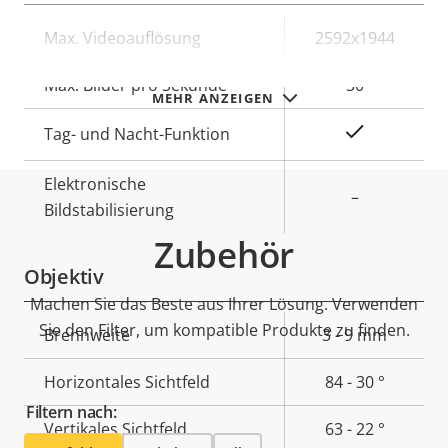
Eigentumsbeschreibung
Max. Videoauflösung
Eigentumswert
2592x1944
Max. Bilder pro Sekunde
30
MEHR ANZEIGEN
Ja
Tag- und Nacht-Funktion
Elektronische
–
Bildstabilisierung
Zubehör
Objektiv
Machen Sie das Beste aus Ihrer Lösung. Verwenden
Sie den Filter, um kompatible Produkte zu finden.
Eigentumsbeschreibung
Brennweite
Eigentumswert
3 - 9 mm
Horizontales Sichtfeld
84 - 30 °
Filtern nach:
Vertikales Sichtfeld
63 - 22 °