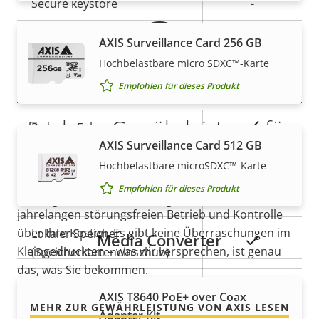
Secure keystore
-
Axis Edge Vault
–
AXIS Surveillance Card 256 GB
Hochbelastbare micro SDXC™-Karte
Allgemein
Empfohlen für dieses Produkt
5-Jahres-Gewährleistung für
Eigentumsbeschreibung
Eigentumswert
Ja
Remote-Fokus
AXIS Surveillance Card 512 GB
ein sicheres Gefühl
Ja
Remote-Zoom
Hochbelastbare microSDXC™-Karte
Empfohlen für dieses Produkt
Unsere neue 5-jährige Gewährleistung bietet
Integrierte IR-Beleuchtung
–
jahrelangen störungsfreien Betrieb und Kontrolle
über Ihre Kosten. Es gibt keine Überraschungen im
Lokaler Speicher
Media Converter
Ja
Kleingedruckten – was wir versprechen, ist genau
(Speicherkarteneinschub)
das, was Sie bekommen.
Betriebstemperatur
0 to 50 °C
AXIS T8640 PoE+ over Coax
MEHR ZUR GEWÄHRLEISTUNG VON AXIS LESEN
Adapter Kit