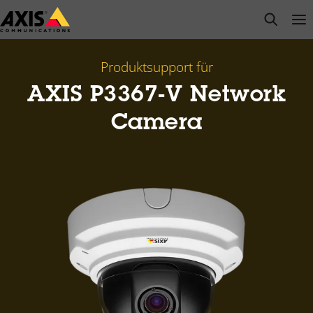
Zum
open s
Op
Clo
Hauptinhalt
springen
Produktsupport für
AXIS P3367-V Network
Camera