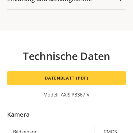
Technische Daten
DATENBLATT (PDF)
Modell: AXIS P3367-V
Kamera
Eigentumsbeschreibung
Bildsensor
Eigentumswert
CMOS