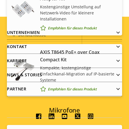
Für den Außenbereich
–
Kostengünstige Umstellung auf
geeignet
Netzwerk-Video für kleinere
Installationen
Vandalismus-Schutzklasse
IK10
Empfohlen für dieses Produkt
Footer
UNTERNEHMEN
IP-Schutzklasse
-
menu
KONTAKT
Ja
Nachlackierungsgeeignet
AXIS T8645 PoE+ over Coax
Compact Kit
KARRIERE
Nachhaltigkeit
-
Kompakte, kostengünstige
Einfachkanal-Migration auf IP-basierte
NEWS & STORIES
Systeme
PARTNER
Empfohlen für dieses Produkt
Mikrofone
Social