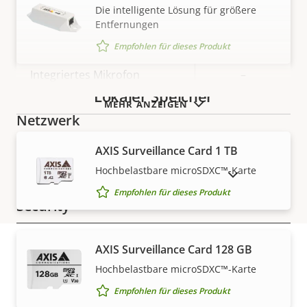
Die intelligente Lösung für größere
Entfernungen
Eigentumsbeschreibung
Eigentumswert
Ja
Audiounterstützung
Empfohlen für dieses Produkt
Integriertes Mikrofon
–
Lokaler Speicher
MEHR ANZEIGEN
Netzwerk
AXIS Surveillance Card 1 TB
Eigentumsbeschreibung
PoE-Klasse
Eigentumswert
2
Hochbelastbare microSDXC™-Karte
AUSLAUFPRODUKTE ANZEIGEN
Empfohlen für dieses Produkt
Security
Eigentumsbeschreibung
Signiertes OS
Eigentumswert
–
AXIS Surveillance Card 128 GB
Hochbelastbare microSDXC™-Karte
Gewährleistung
Secure Boot
–
Empfohlen für dieses Produkt