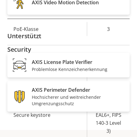
AXIS Video Motion Detection
hinaus ist diese Dome-Kamera einfach zu
Netzwerk
installieren, zu warten und zu bedienen.
Eigentumsbeschreibung
PoE-Klasse
Eigentumswert
3
Unterstützt
Security
AXIS License Plate Verifier
Eigentumsbeschreibung
Eigentumswert
Ja
Signiertes OS
Problemlose Kennzeichenerkennung
Ja
Secure Boot
AXIS Perimeter Defender
Hochsicherer und weitreichender
Secure
Umgrenzungsschutz
Element (CC
Secure keystore
EAL6+, FIPS
140-3 Level
3)