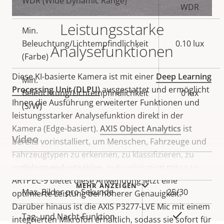
WDR (Wide Dynamic Range)
WDR
Leistungsstarke
Min.
Beleuchtung/Lichtempfindlichkeit
0.10 lux
Analysefunktionen
(Farbe)
Diese KI-basierte Kamera ist mit einer
Deep Learning
Min.
Processing Unit (DLPU)
ausgestattet und ermöglicht
Beleuchtung/Lichtempfindlichkeit
0 lux
Ihnen die Ausführung erweiterter Funktionen und
(S/W)
leistungsstarker Analysefunktion direkt in der
Kamera (Edge-basiert).
AXIS Object Analytics
ist
Video
bereits vorinstalliert, um Menschen, Fahrzeuge und
Fahrzeugtypen zu erkennen, zu klassifizieren, zu
verfolgen und zu zählen. In Kombination mit
Eigentumsbeschreibung
Max. Videoauflösung
Eigentumswert
2592x1944
ARTPEC-9 bietet diese Anwendung jetzt eine
MEHR ANZEIGEN
Max. Bilder pro Sekunde
25/30
optimierte Leistung bei höherer Genauigkeit.
Darüber hinaus ist die AXIS P3277-LVE Mic mit einem
Ja
Tag- und Nacht-Funktion
integrierten Mikrofon erhältlich, sodass sie sofort für