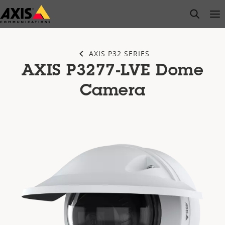
Zum
open s
Op
Clo
Hauptinhalt
springen
AXIS P32 SERIES
AXIS P3277-LVE Dome
Camera