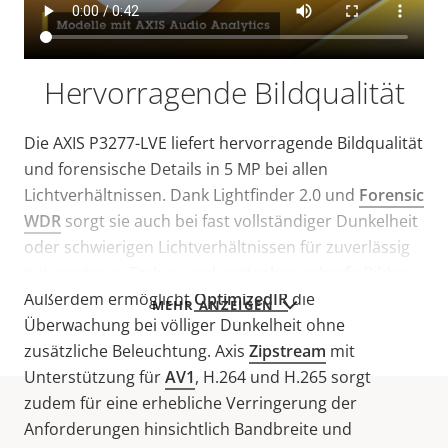
Hervorragende Bildqualität
Die AXIS P3277-LVE liefert hervorragende Bildqualität
und forensische Details in 5 MP bei allen
Lichtverhältnissen. Dank Lightfinder 2.0 und
Forensic
WDR
sorgt sie auch bei fast vollständiger Dunkelheit
oder schwierigen Lichtverhältnissen für zuverlässig
naturgetreue Farben und gestochen scharfe Bilder.
Außerdem ermöglicht
OptimizedIR
die
MEHR ANZEIGEN
Überwachung bei völliger Dunkelheit ohne
zusätzliche Beleuchtung. Axis
Zipstream
mit
Unterstützung für
AV1
, H.264 und H.265 sorgt
zudem für eine erhebliche Verringerung der
Anforderungen hinsichtlich Bandbreite und