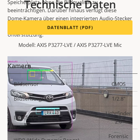
Technische Daten
Speicherplatz, ohne die Bildqualität zu
beeinträchtigen. Darüber hinaus verfügt diese
Dome-Kamera über einen integrierten Audio-Stecker
zum Anschluss eines Mikrofons für Audio-
DATENBLATT (PDF)
Unterstützung.
Modell: AXIS P3277-LVE / AXIS P3277-LVE Mic
Kamera
Eigentumsbeschreibung
Bildsensor
Eigentumswert
CMOS
Bildsensorgröße
1/2.8"
Lightfinder
Lightfinder
2.0
Forensic