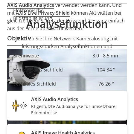
AXIS Audio Analytics
verwendet werden kann.
Und
Elektronische
mit
AXIS Live Privacy Shield
können Aktivitäten bei
–
Bildstabilisierung
Analysefunktion
gleichzeitigem Schutz der Privatsphäre ganz einfach
aus der Ferne überwacht werden.
Objektiv
Machen Sie Ihre Netzwerk-Kameralösung mit
leistungsstarken Analysefunktionen und
Funktionalität intelligenter.
Eigentumsbeschreibung
Brennweite
Eigentumswert
3.0 - 8.5 mm
Horizontales Sichtfeld
104-34 °
Enthalten
Vertikales Sichtfeld
76-26 °
AXIS Audio Analytics
Schwenken/Neigen/Zoomen
KI-gestützte Audioanalyse für umsetzbare
Erkenntnisse
Eigentumsbeschreibung
Remote-PTRZ
Eigentumswert
–
AXIS Image Health Analytics