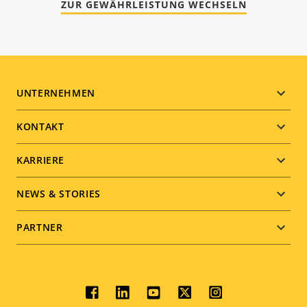
ZUR GEWÄHRLEISTUNG WECHSELN
Footer
UNTERNEHMEN
menu
KONTAKT
KARRIERE
NEWS & STORIES
PARTNER
Social