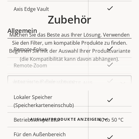
Ja
Axis Edge Vault
Zubehör
Allgemein
Machen Sie das Beste aus Ihrer Lösung. Verwenden
Sie den Filter, um kompatible Produkte zu finden.
Eigentumsbeschreibung
Eigentumswert
Ja
Remote-Fokus
Beginnen Sie mit der Auswahl Ihrer Produktvariante
(die Kompatibilität kann davon abhängen).
Ja
Remote-Zoom
Select
Ja
Integrierte IR-Beleuchtung
a
product
variant:
Lokaler Speicher
Ja
(Speicherkarteneinschub)
AUSLAUFPRODUKTE ANZEIGEN
Betriebstemperatur
-40 to 50 °C
Für den Außenbereich
Ja