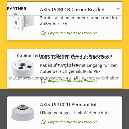
PARTNER
AXIS T94R01B Corner Bracket
Zur Installation in Innenräumen und im
Außenbereich
Empfohlen für dieses Produkt
Social
menu
Cookie settings
Datenschutz
Impressum
AXIS T94S01P Conduit Back Box
Rechtliches
Kabelführungsdose mit Eingang für den
Außenbereich gemäß IP66/IP67
© 2026
Axis Communications AB. Alle Rechte vorbehalten.
Legal
Empfohlen für dieses Produkt
menu
AXIS T94T02D Pendant Kit
Hängemontageset mit Wetterschutz
Empfohlen für dieses Produkt