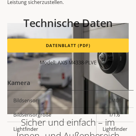
Leistung sicherzustellen.
Technische Daten
DATENBLATT (PDF)
Modell: AXIS M4338-PLVE
Kamera
Eigentumsbeschreibung
Bildsensor
Eigentumswert
CMOS
Bildsensorgröße
1/1.6"
Sicher und einfach – im
Lightfinder
Lightfinder
Innen- und Außenbereich