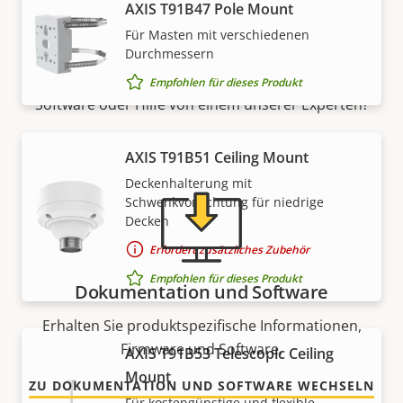
AXIS T91B47 Pole Mount
Ressourcen
Für Masten mit verschiedenen
Durchmessern
Benötigen Sie Informationen zu Produkten von Axis,
Empfohlen für dieses Produkt
Software oder Hilfe von einem unserer Experten?
AXIS T91B51 Ceiling Mount
Deckenhalterung mit
Schwenkvorrichtung für niedrige
Decken
Erfordert zusätzliches Zubehör
Empfohlen für dieses Produkt
Dokumentation und Software
Erhalten Sie produktspezifische Informationen,
Firmware und Software.
AXIS T91B53 Telescopic Ceiling
Mount
ZU DOKUMENTATION UND SOFTWARE WECHSELN
Für kostengünstige und flexible