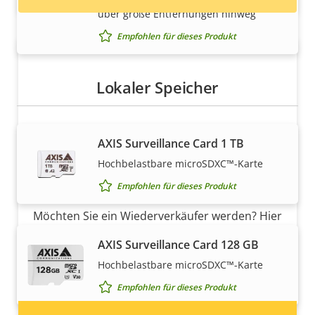
über große Entfernungen hinweg
Empfohlen für dieses Produkt
Lokaler Speicher
AXIS Surveillance Card 1 TB
Möchten Sie Axis Produkte
Hochbelastbare microSDXC™-Karte
verkaufen?
Empfohlen für dieses Produkt
Möchten Sie ein Wiederverkäufer werden? Hier
finden Sie Kontaktinformationen für
AXIS Surveillance Card 128 GB
Distributoren von Axis Produkten und
Hochbelastbare microSDXC™-Karte
Systemen.
Empfohlen für dieses Produkt