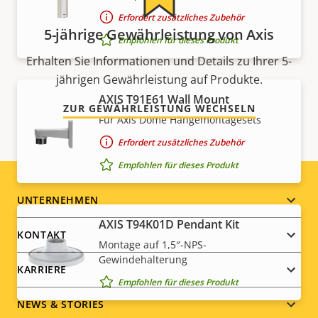
Erfordert zusätzliches Zubehör
5-jährige Gewährleistung von Axis
Empfohlen für dieses Produkt
Erhalten Sie Informationen und Details zu Ihrer 5-
jährigen Gewährleistung auf Produkte.
AXIS T91E61 Wall Mount
ZUR GEWÄHRLEISTUNG WECHSELN
Für Axis Dome Hängemontagesets
Erfordert zusätzliches Zubehör
Empfohlen für dieses Produkt
Footer
UNTERNEHMEN
AXIS T94K01D Pendant Kit
menu
KONTAKT
Montage auf 1,5″-NPS-
Gewindehalterung
KARRIERE
Empfohlen für dieses Produkt
NEWS & STORIES