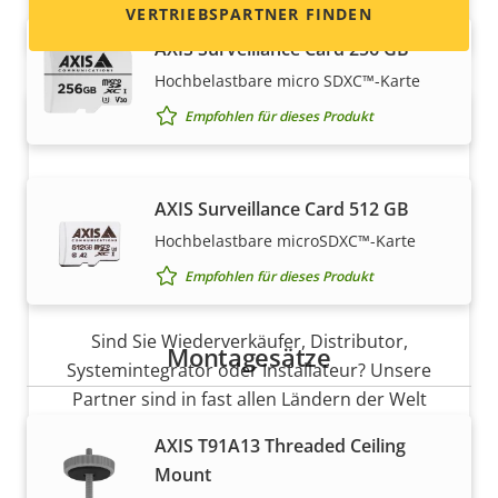
VERTRIEBSPARTNER FINDEN
AXIS Surveillance Card 256 GB
Hochbelastbare micro SDXC™-Karte
Empfohlen für dieses Produkt
AXIS Surveillance Card 512 GB
Hochbelastbare microSDXC™-Karte
Empfohlen für dieses Produkt
Partner werden
Sind Sie Wiederverkäufer, Distributor,
Montagesätze
Systemintegrator oder Installateur? Unsere
Partner sind in fast allen Ländern der Welt
ansässig. Erfahren Sie, wie Sie einer von ihnen
AXIS T91A13 Threaded Ceiling
werden können!
Mount