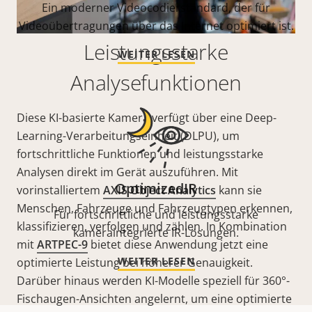
Ein moderner Videocodierstandard, der für
Videoübertragungen über das Internet optimiert ist.
Leistungsstarke
WEITER LESEN
Analysefunktionen
Diese KI-basierte Kamera verfügt über eine Deep-
Learning-Verarbeitungseinheit (DLPU), um
fortschrittliche Funktionen und leistungsstarke
Analysen direkt im Gerät auszuführen. Mit
OptimizedIR
vorinstalliertem
AXIS Object Analytics
kann sie
Menschen, Fahrzeuge und Fahrzeugtypen erkennen,
Für fortschrittliche und leistungsstarke
klassifizieren, verfolgen und zählen. In Kombination
kameraintegrierte IR-Lösungen.
mit
ARTPEC-9
bietet diese Anwendung jetzt eine
WEITER LESEN
optimierte Leistung bei höherer Genauigkeit.
Darüber hinaus werden KI-Modelle speziell für 360°-
Fischaugen-Ansichten angelernt, um eine optimierte