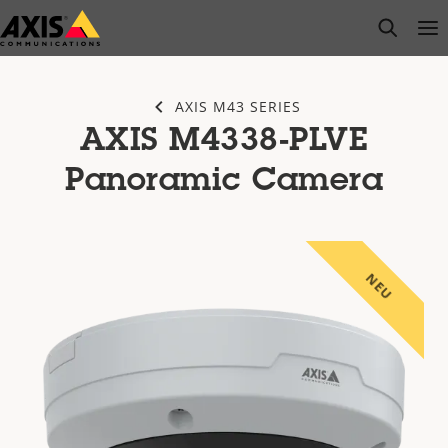
Zum
open s
Op
Clo
Hauptinhalt
springen
AXIS M43 SERIES
AXIS M4338-PLVE
Panoramic Camera
NEU