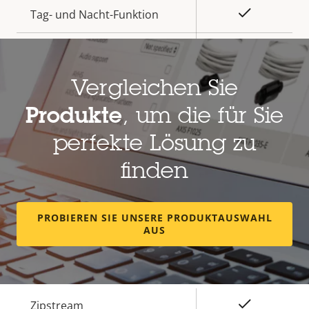
Ja
Tag- und Nacht-Funktion
Elektronische
–
Bildstabilisierung
Vergleichen Sie
Objektiv
Produkte
, um die für Sie
perfekte Lösung zu
Eigentumsbeschreibung
Brennweite
Eigentumswert
1.7 mm
finden
Horizontales Sichtfeld
185 °
Vertikales Sichtfeld
185 °
PROBIEREN SIE UNSERE PRODUKTAUSWAHL
AUS
Komprimierung
Eigentumsbeschreibung
Eigentumswert
Ja
Zipstream