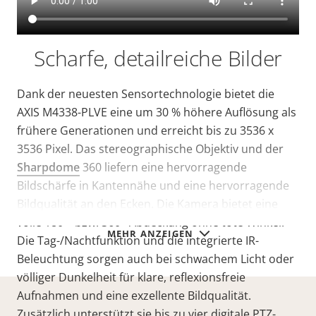
Scharfe, detailreiche Bilder
Dank der neuesten Sensortechnologie bietet die
AXIS M4338-PLVE eine um 30 % höhere Auflösung als
frühere Generationen und erreicht bis zu 3536 x
3536 Pixel. Das stereographische Objektiv und der
Sharpdome
360 liefern eine hervorragende
Bildschärfe in Kantennähe und eine hervorragende
Bildqualität an den Ecken. Die Kamera bietet eine
volle 180°- bzw. 360°-Abdeckung ohne tote Winkel.
MEHR ANZEIGEN
Die Tag-/Nachtfunktion und die integrierte IR-
Beleuchtung sorgen auch bei schwachem Licht oder
völliger Dunkelheit für klare, reflexionsfreie
Aufnahmen und eine exzellente Bildqualität.
Zusätzlich unterstützt sie bis zu vier digitale PTZ-