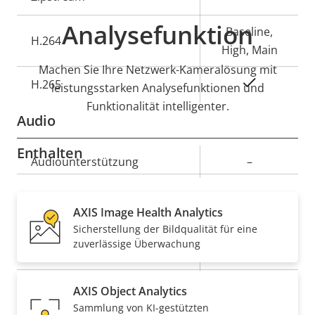
Analysefunktion
Baseline,
H.264
High, Main
Machen Sie Ihre Netzwerk-Kameralösung mit
Ja
H.265
leistungsstarken Analysefunktionen und
Funktionalität intelligenter.
Audio
Enthalten
Eigentumsbeschreibung
Audiounterstützung
Eigentumswert
–
Security
AXIS Image Health Analytics
Sicherstellung der Bildqualität für eine
zuverlässige Überwachung
Eigentumsbeschreibung
Eigentumswert
Ja
Signiertes OS
Ja
Secure Boot
AXIS Object Analytics
Sammlung von KI-gestützten