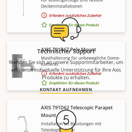
Deckeninstallationen
Erfordert zusätzliches Zubehör
Empfohlen für dieses Produkt
AXIS T91B67 Pole Mount
Technischer Support
Masthalterung für unbewegliche Dome-
Wenden Sie sich an unsere Supportmitarbeiter, um
Kameras
effiziente, individuelle Unterstützung für Ihre Axis
Erfordert zusätzliches Zubehör
Produkte zu erhalten.
Empfohlen für dieses Produkt
KONTAKT AUFNEHMEN
AXIS T91D62 Telescopic Parapet
Mount
Installation an Brüstungen mit
Teleskopfunktion