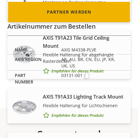
Montage an Deckenelementen
PARTNER WERDEN
Empfohlen für dieses Produkt
Artikelnummer zum Bestellen
AXIS T91A23 Tile Grid Ceiling
Mount
AXIS M4338-PLVE
Flexible Halterung für abgehängte
AR, AU, BR, CN, EU, JP, KR,
Rasterdecken
UK, US
Empfohlen für dieses Produkt
03131-001
AXIS T91A33 Lighting Track Mount
Flexible Halterung für Lichtschienen
Empfohlen für dieses Produkt
Support und