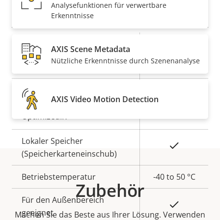
Analysefunktionen für verwertbare
Allgemein
Erkenntnisse
Eigentumsbeschreibung
Remote-Fokus
Eigentumswert
–
AXIS Scene Metadata
Nützliche Erkenntnisse durch Szenenanalyse
Remote-Zoom
–
Ja
Integrierte IR-Beleuchtung
AXIS Video Motion Detection
Ja
OptimizedIR
Lokaler Speicher
Ja
(Speicherkarteneinschub)
Betriebstemperatur
-40 to 50 °C
Zubehör
Für den Außenbereich
Ja
geeignet
Machen Sie das Beste aus Ihrer Lösung. Verwenden