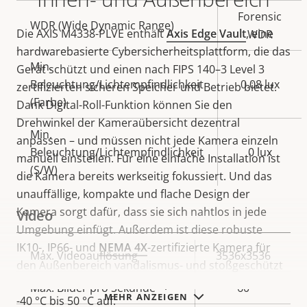
Forensic
WDR (Wide Dynamic Range)
Die AXIS M4338-PLVE enthält
Axis Edge Vault
, eine
WDR
hardwarebasierte Cybersicherheitsplattform, die das
Min.
Gerät schützt und einen nach FIPS 140–3 Level 3
Beleuchtung/Lichtempfindlichkeit
0.08 lux
zertifizierten sicheren Speicher und Betrieb bietet.
(Farbe)
Dank Digital-Roll-Funktion können Sie den
Drehwinkel der Kameraübersicht dezentral
Min.
anpassen – und müssen nicht jede Kamera einzeln
Beleuchtung/Lichtempfindlichkeit
0 lux
manuell einstellen. Für eine einfache Installation ist
(S/W)
die Kamera bereits werkseitig fokussiert. Und das
unauffällige, kompakte und flache Design der
Kamera sorgt dafür, dass sie sich nahtlos in jede
Video
Umgebung einfügt. Außerdem ist diese robuste
IK10-, IP66- und
NEMA 4X
-zertifizierte Kamera für
Eigentumsbeschreibung
Max. Videoauflösung
Eigentumswert
3536x3536
den Außenbereich vandalismus- und stoßgeschützt
und weist einen Betriebstemperaturbereich von
Max. Bilder pro Sekunde
60
MEHR ANZEIGEN
-40 °C bis 50 °C auf.