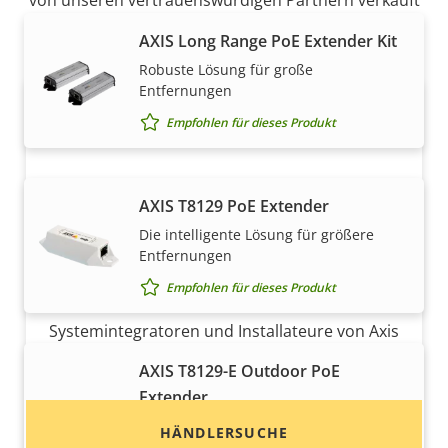
von unseren vertrauenswürdigen Partnern verkauft
und fachmännisch installiert.
AXIS Long Range PoE Extender Kit
Robuste Lösung für große
Entfernungen
Empfohlen für dieses Produkt
AXIS T8129 PoE Extender
Die intelligente Lösung für größere
Entfernungen
Möchten Sie Axis Produkte kaufen?
Empfohlen für dieses Produkt
Finden Sie Wiederverkäufer,
Systemintegratoren und Installateure von Axis
Produkten und Systemen.
AXIS T8129-E Outdoor PoE
Extender
Robuste und für den Außenbereich
HÄNDLERSUCHE
geeignete Lösung für das Überwachen