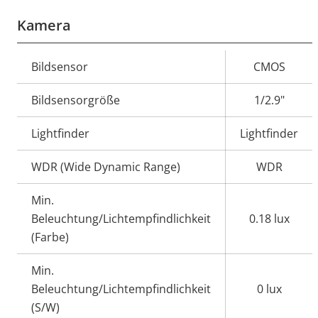
Kamera
Eigentumsbeschreibung
Bildsensor
Eigentumswert
CMOS
Bildsensorgröße
1/2.9"
Lightfinder
Lightfinder
WDR (Wide Dynamic Range)
WDR
Min.
Beleuchtung/Lichtempfindlichkeit
0.18 lux
(Farbe)
Min.
Beleuchtung/Lichtempfindlichkeit
0 lux
(S/W)