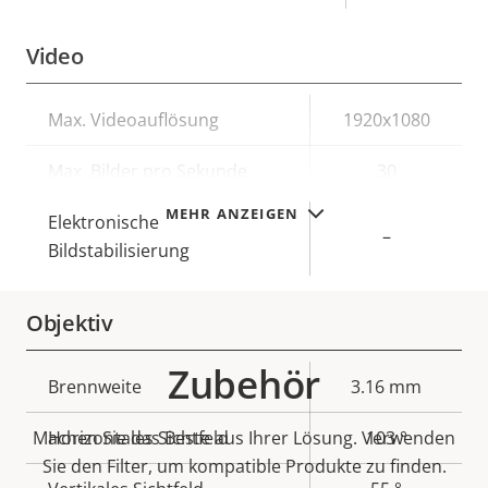
Video
Eigentumsbeschreibung
Max. Videoauflösung
Eigentumswert
1920x1080
Max. Bilder pro Sekunde
30
MEHR ANZEIGEN
Elektronische
–
Bildstabilisierung
Objektiv
Zubehör
Eigentumsbeschreibung
Brennweite
Eigentumswert
3.16 mm
Machen Sie das Beste aus Ihrer Lösung. Verwenden
Horizontales Sichtfeld
103 °
Sie den Filter, um kompatible Produkte zu finden.