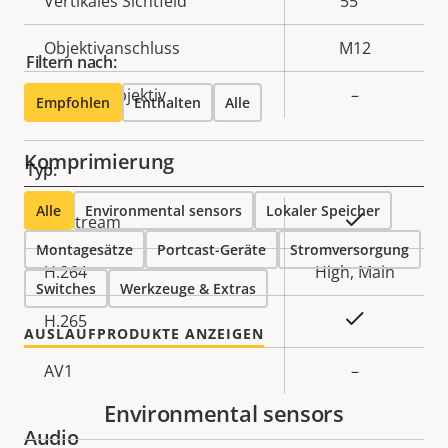
Vertikales Sichtfeld
55 °
Objektivanschluss
M12
Filtern nach:
Wechselobjektiv
–
Empfohlen
Enthalten
Alle
Komprimierung
Typ:
Alle
Environmental sensors
Lokaler Speicher
Eigentumsbeschreibung
Eigentumswert
Ja
Zipstream
Montagesätze
Portcast-Geräte
Stromversorgung
H.264
High, Main
Switches
Werkzeuge & Extras
Ja
H.265
AUSLAUFPRODUKTE ANZEIGEN
AV1
–
Environmental sensors
Audio