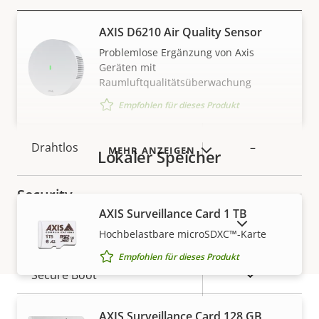
AXIS D6210 Air Quality Sensor
Eigentumsbeschreibung
Eigentumswert
Ja
Audiounterstützung
Problemlose Ergänzung von Axis
Geräten mit
Netzwerk
Raumluftqualitätsüberwachung
Empfohlen für dieses Produkt
Eigentumsbeschreibung
PoE-Klasse
Eigentumswert
3
Drahtlos
–
MEHR ANZEIGEN
Lokaler Speicher
Security
AXIS Surveillance Card 1 TB
AUSLAUFPRODUKTE ANZEIGEN
Hochbelastbare microSDXC™-Karte
Eigentumsbeschreibung
Eigentumswert
Ja
Signiertes OS
Empfohlen für dieses Produkt
Ja
Secure Boot
Secure
AXIS Surveillance Card 128 GB