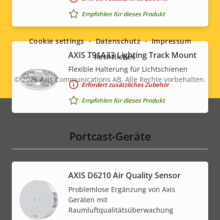
Social
Empfohlen für dieses Produkt
menu
Cookie settings
Datenschutz
Impressum
AXIS T91A33 Lighting Track Mount
Rechtliches
Flexible Halterung für Lichtschienen
© 2026
Axis Communications AB. Alle Rechte vorbehalten.
Legal
Erfordert zusätzliches Zubehör
Empfohlen für dieses Produkt
menu
Portcast-Geräte
AXIS D6210 Air Quality Sensor
Problemlose Ergänzung von Axis
Geräten mit
Raumluftqualitätsüberwachung