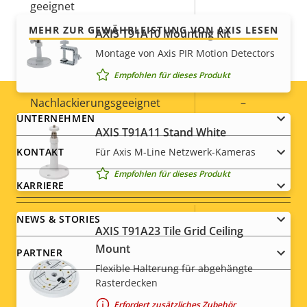
geeignet
MEHR ZUR GEWÄHRLEISTUNG VON AXIS LESEN
AXIS T91A10 Mounting Kit
Vandalismus-Schutzklasse
-
Montage von Axis PIR Motion Detectors
IP-Schutzklasse
-
Empfohlen für dieses Produkt
Nachlackierungsgeeignet
–
Footer
UNTERNEHMEN
AXIS T91A11 Stand White
Nachhaltigkeit
PVC free
menu
KONTAKT
Für Axis M-Line Netzwerk-Kameras
Empfohlen für dieses Produkt
Stromversorgung
KARRIERE
NEWS & STORIES
Eigentumsbeschreibung
Leistung (max.)
Eigentumswert
-
AXIS T91A23 Tile Grid Ceiling
Mount
Leistung (durchschnittlich)
-
PARTNER
Flexible Halterung für abgehängte
Rasterdecken
DC-Eingangsspannung
-
Erfordert zusätzliches Zubehör