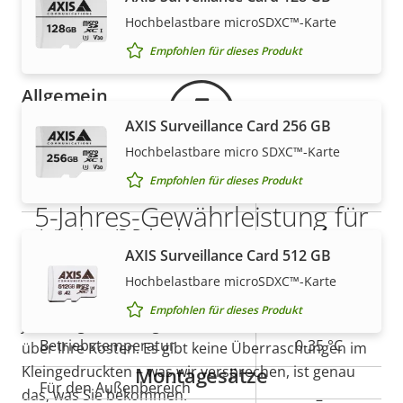
Gewährleistung
Secure keystore
Element (CC
Hochbelastbare microSDXC™-Karte
EAL6+)
Empfohlen für dieses Produkt
Allgemein
AXIS Surveillance Card 256 GB
Eigentumsbeschreibung
Remote-Fokus
Eigentumswert
–
Hochbelastbare micro SDXC™-Karte
Empfohlen für dieses Produkt
Remote-Zoom
–
5-Jahres-Gewährleistung für
Ja
Integrierte IR-Beleuchtung
ein sicheres Gefühl
AXIS Surveillance Card 512 GB
Lokaler Speicher
Hochbelastbare microSDXC™-Karte
Ja
Unsere neue 5-jährige Gewährleistung bietet
(Speicherkarteneinschub)
Empfohlen für dieses Produkt
jahrelangen störungsfreien Betrieb und Kontrolle
Betriebstemperatur
0-35 °C
über Ihre Kosten. Es gibt keine Überraschungen im
Kleingedruckten – was wir versprechen, ist genau
Montagesätze
Für den Außenbereich
das, was Sie bekommen.
–