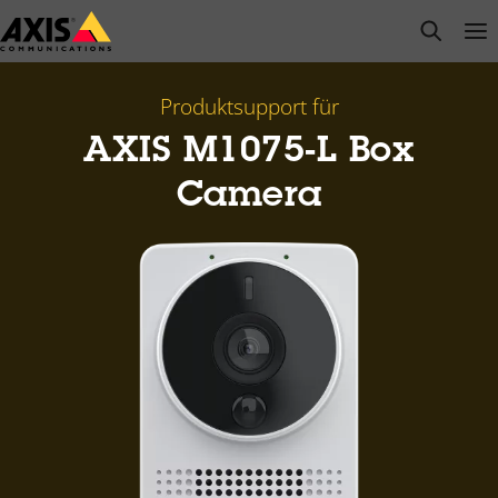
Zum
open s
Op
Clo
Hauptinhalt
springen
Produktsupport für
AXIS M1075-L Box
Camera