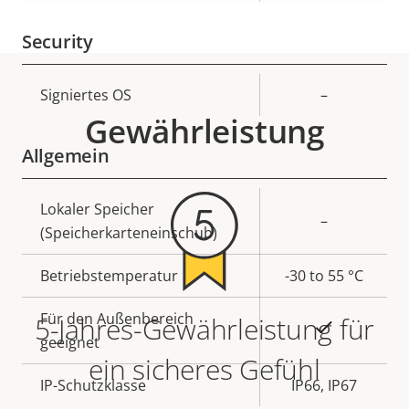
Security
Eigentumsbeschreibung
Signiertes OS
Eigentumswert
–
Gewährleistung
Allgemein
Eigentumsbeschreibung
Lokaler Speicher
Eigentumswert
–
(Speicherkarteneinschub)
Betriebstemperatur
-30 to 55 °C
Für den Außenbereich
5-Jahres-Gewährleistung für
Ja
geeignet
ein sicheres Gefühl
IP-Schutzklasse
IP66, IP67