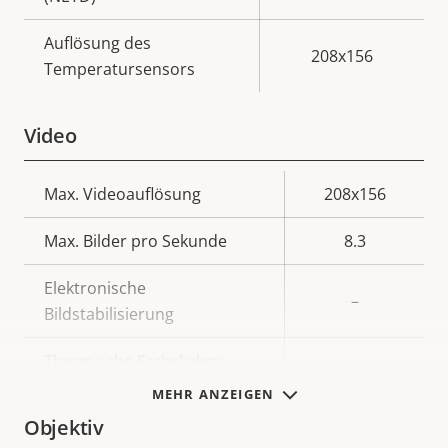
Auflösung des
208x156
Temperatursensors
Video
Eigentumsbeschreibung
Max. Videoauflösung
Eigentumswert
208x156
Max. Bilder pro Sekunde
8.3
Elektronische
–
Bildstabilisierung
Thermische Farbskalen
–
MEHR ANZEIGEN
Objektiv