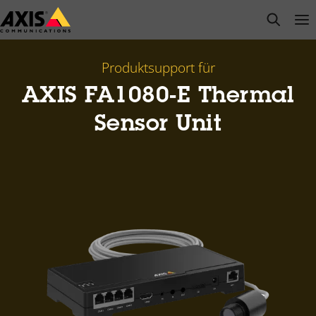
Zum
open s
Op
Clo
Hauptinhalt
springen
Produktsupport für
AXIS FA1080-E Thermal
Sensor Unit