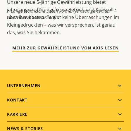
Unsere neue 5-jährige Gewährleistung bietet
jahrelangen störungsfreien Betrieb und Kontrolle
* Einige technische Daten können je nach gewählter
über Ihre Kosten. Es gibt keine Überraschungen im
Hardwareoption variieren.
Kleingedruckten – was wir versprechen, ist genau
das, was Sie bekommen.
MEHR ZUR GEWÄHRLEISTUNG VON AXIS LESEN
Footer
UNTERNEHMEN
menu
KONTAKT
KARRIERE
NEWS & STORIES