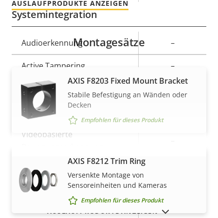
AUSLAUFPRODUKTE ANZEIGEN
Systemintegration
Montagesätze
Eigentumsbeschreibung
Audioerkennung
Eigentumswert
–
Active Tampering
–
AXIS F8203 Fixed Mount Bracket
Alarmeingänge/-ausgänge
-
Stabile Befestigung an Wänden oder
Decken
Serielle Anschlüsse
–
Empfohlen für dieses Produkt
Videobasierte
–
Bewegungserkennung
AXIS F8212 Trim Ring
MEHR ANZEIGEN
Versenkte Montage von
Netzwerk
Sensoreinheiten und Kameras
Empfohlen für dieses Produkt
Eigentumsbeschreibung
PoE-Klasse
Eigentumswert
-
AUSLAUFPRODUKTE ANZEIGEN