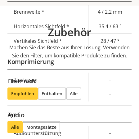
Eigentumsbeschreibung
Brennweite *
Eigentumswert
4 / 2.2 mm
Horizontales Sichtfeld *
35.4 / 63 °
Zubehör
Vertikales Sichtfeld *
28 / 47 °
Machen Sie das Beste aus Ihrer Lösung. Verwenden
Sie den Filter, um kompatible Produkte zu finden.
Komprimierung
Eigentumsbeschreibung
Zipstream
Eigentumswert
–
Filtern nach:
Empfohlen
Enthalten
Alle
H.264
-
Audio
Typ:
Alle
Montagesätze
Eigentumsbeschreibung
Audiounterstützung
Eigentumswert
-