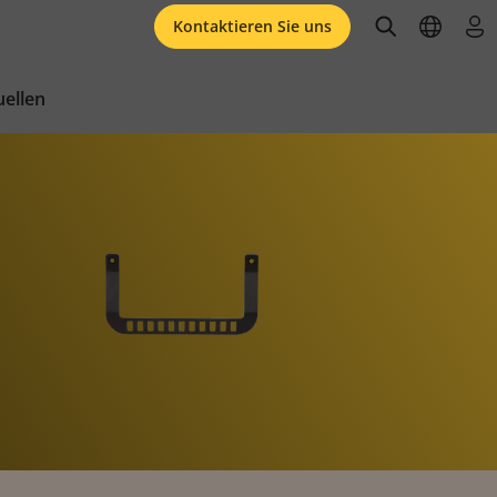
open searc
open l
an
Kontaktieren Sie uns
ellen