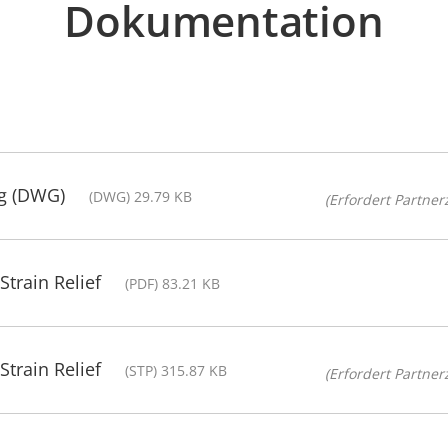
Dokumentation
ng (DWG)
(DWG) 29.79 KB
(Erfordert Partnerz
train Relief
(PDF) 83.21 KB
train Relief
(STP) 315.87 KB
(Erfordert Partnerz