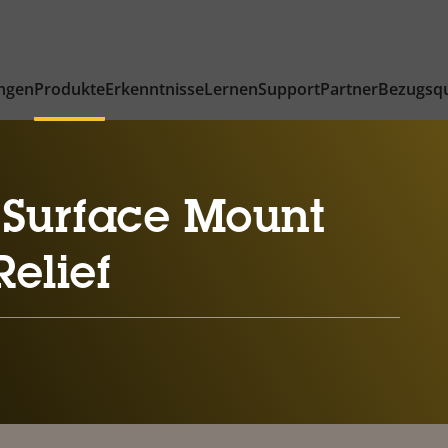
ngen
Produkte
Erkenntnisse
Lernen
Support
Partner
Bezugsqu
 Surface Mount
Relief