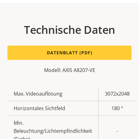
Technische Daten
DATENBLATT (PDF)
Modell: AXIS A8207-VE
Eigentumsbeschreibung
Max. Videoauflösung
Eigentumswert
3072x2048
Horizontales Sichtfeld
180 °
Min.
Beleuchtung/Lichtempfindlichkeit
-