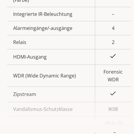
(Farbe)
Integrierte IR-Beleuchtung
–
Alarmeingänge/-ausgänge
4
Relais
2
Ja
HDMI-Ausgang
Forensic
WDR (Wide Dynamic Range)
WDR
Ja
Zipstream
Vandalismus-Schutzklasse
IK08
-40 to 55
Betriebstemperatur
°C