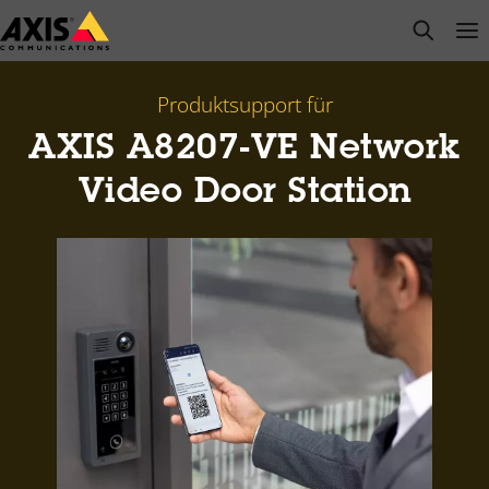
Zum
open s
Op
Clo
Hauptinhalt
springen
Produktsupport für
AXIS A8207-VE Network
Video Door Station