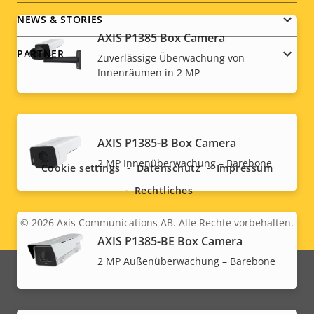
NEWS & STORIES
AXIS P1385 Box Camera
PARTNER
Zuverlässige Überwachung von
Innenräumen in 2 MP
Social
AXIS P1385-B Box Camera
menu
2 MP Innenüberwachung – Barebone
Cookie settings
Datenschutz
Impressum
Rechtliches
© 2026
Axis Communications AB. Alle Rechte vorbehalten.
Legal
AXIS P1385-BE Box Camera
menu
2 MP Außenüberwachung – Barebone