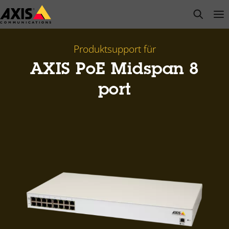
Zum
open s
Op
Clo
Hauptinhalt
springen
Produktsupport für
AXIS PoE Midspan 8
port