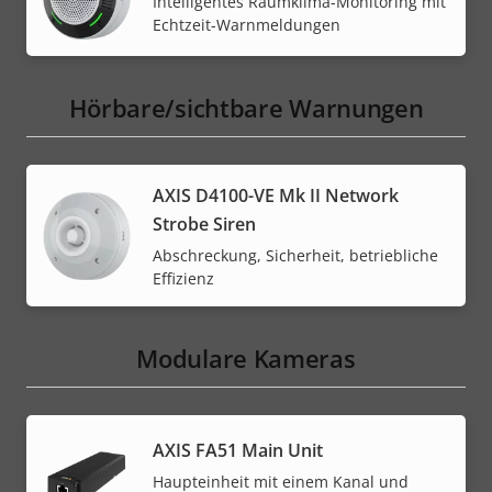
Intelligentes Raumklima-Monitoring mit
Echtzeit-Warnmeldungen
Hörbare/sichtbare Warnungen
AXIS D4100-VE Mk II Network
Strobe Siren
Abschreckung, Sicherheit, betriebliche
Effizienz
Modulare Kameras
AXIS FA51 Main Unit
Haupteinheit mit einem Kanal und