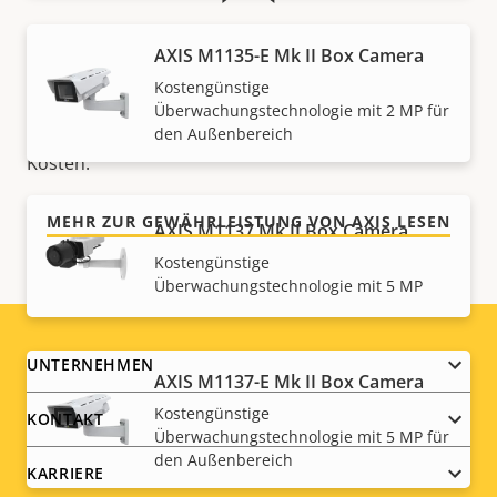
Für ein sicheres Gefühl
AXIS M1135-E Mk II Box Camera
Kostengünstige
Unsere 3-jährige Gewährleistung bietet
Überwachungstechnologie mit 2 MP für
störungsfreien Betrieb und Kontrolle über Ihre
den Außenbereich
Kosten.
MEHR ZUR GEWÄHRLEISTUNG VON AXIS LESEN
AXIS M1137 Mk II Box Camera
Kostengünstige
Überwachungstechnologie mit 5 MP
Footer
UNTERNEHMEN
AXIS M1137-E Mk II Box Camera
menu
Kostengünstige
KONTAKT
Überwachungstechnologie mit 5 MP für
den Außenbereich
KARRIERE